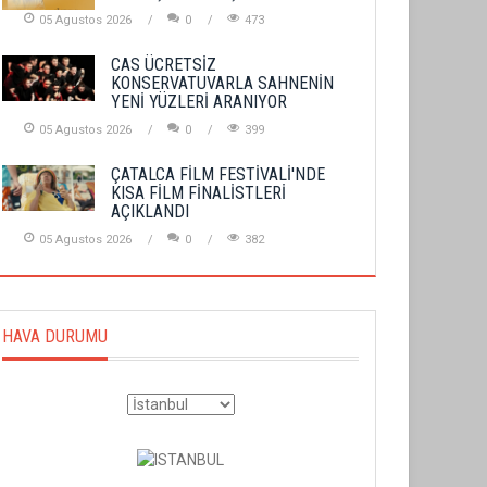
05 Agustos 2026
0
473
CAS ÜCRETSİZ
KONSERVATUVARLA SAHNENİN
YENİ YÜZLERİ ARANIYOR
05 Agustos 2026
0
399
ÇATALCA FİLM FESTİVALİ'NDE
KISA FİLM FİNALİSTLERİ
AÇIKLANDI
05 Agustos 2026
0
382
HAVA DURUMU