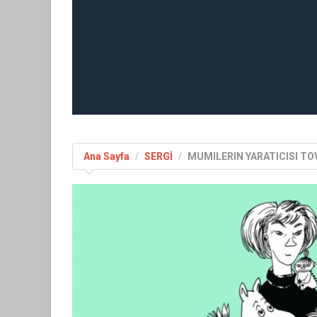
Ana Sayfa
SERGİ
MUMILERIN YARATICISI TO