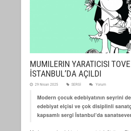
MUMILERIN YARATICISI TOVE
İSTANBUL’DA AÇILDI
29 Nisan 2025
SERGİ
Yorum
Modern çocuk edebiyatının seyrini de
edebiyat elçisi ve çok disiplinli san
kapsamlı sergi İstanbul’da sanatsever