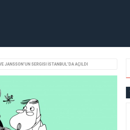
VE JANSSON’UN SERGISI İSTANBUL’DA AÇILDI