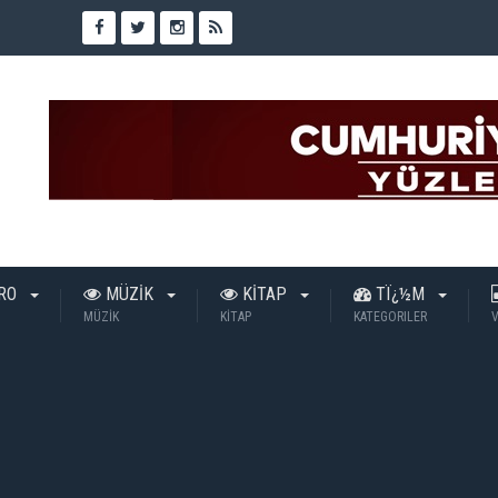
TRO
MÜZİK
KİTAP
TÏ¿½M
MÜZİK
KİTAP
KATEGORILER
V