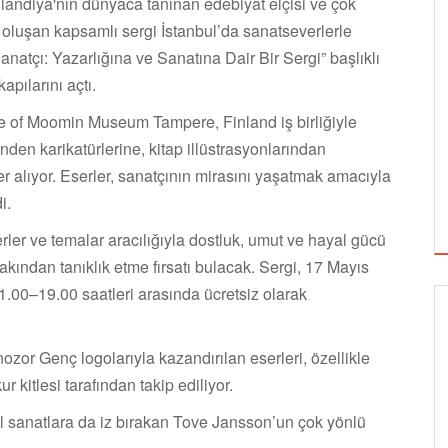
nlandiya'nın dünyaca tanınan edebiyat elçisi ve çok
 oluşan kapsamlı sergi İstanbul’da sanatseverlerle
natçı: Yazarlığına ve Sanatına Dair Bir Sergi” başlıklı
apılarını açtı.
e of Moomin Museum Tampere, Finland iş birliğiyle
nden karikatürlerine, kitap illüstrasyonlarından
er alıyor. Eserler, sanatçının mirasını yaşatmak amacıyla
i.
erler ve temalar aracılığıyla dostluk, umut ve hayal gücü
kından tanıklık etme fırsatı bulacak. Sergi, 17 Mayıs
1.00–19.00 saatleri arasında ücretsiz olarak
or Genç logolarıyla kazandırılan eserleri, özellikle
r kitlesi tarafından takip ediliyor.
el sanatlara da iz bırakan Tove Jansson’un çok yönlü