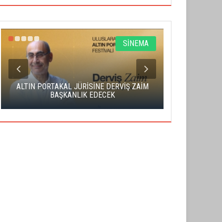
SİNEMA
ALTIN PORTAKAL JÜRİSİNE DERVİŞ ZAİM
CAS ÜCRE
BAŞKANLIK EDECEK
SAHNENİN 
BALKANLAR'DAN ALÇITEPE'YE
"ŞEHRİ BİZ ÖĞRENMİYORUZ,
GÖÇÜN HİKAYESİ: "KÖK HALI"
TELEFONUMUZ ÖĞRENİYOR"
SERGİSİ AÇILDI