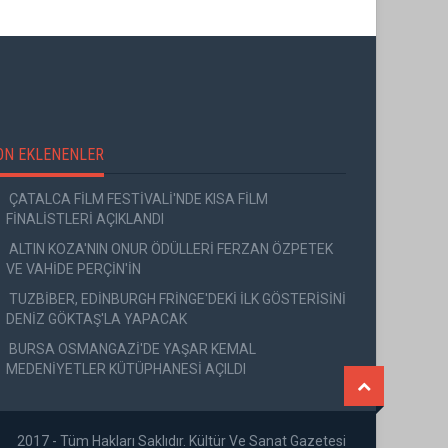
ON EKLENENLER
ÇATALCA FİLM FESTİVALİ'NDE KISA FİLM
FİNALİSTLERİ AÇIKLANDI
ALTIN KOZA'NIN ONUR ÖDÜLLERİ FERZAN ÖZPETEK
VE VAHİDE PERÇİN'İN
TUZBİBER, EDİNBURGH FRİNGE'DEKİ İLK GÖSTERİSİNİ
DENİZ GÖKTAŞ'LA YAPACAK
BURSA OSMANGAZİ'DE YAŞAR KEMAL
MEDENİYETLER KÜTÜPHANESİ AÇILDI
2017 - Tüm Hakları Saklıdır. Kültür Ve Sanat Gazetesi