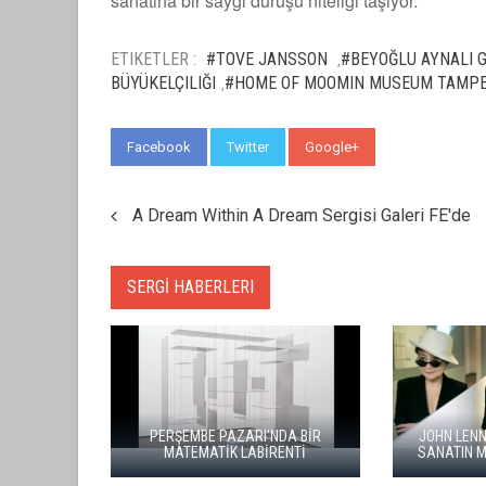
sanatına bir saygı duruşu niteliği taşıyor.
ETIKETLER :
#TOVE JANSSON
#BEYOĞLU AYNALI G
,
BÜYÜKELÇILIĞI
#HOME OF MOOMIN MUSEUM TAMP
,
Facebook
Twitter
Google+
WhatsApp
A Dream Within A Dream Sergisi Galeri FE'de
SERGİ HABERLERI
PERŞEMBE PAZARI'NDA BİR
JOHN LENNON'
MATEMATİK LABİRENTİ
SANATIN MERK