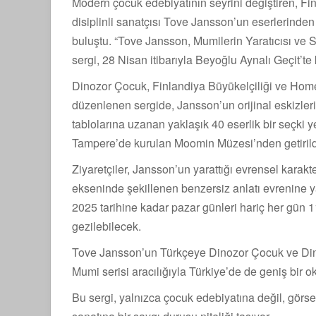
Modern çocuk edebiyatının seyrini değiştiren, Fi
disiplinli sanatçısı Tove Jansson’un eserlerinden
buluştu. “Tove Jansson, Mumilerin Yaratıcısı ve Sa
sergi, 28 Nisan itibarıyla Beyoğlu Aynalı Geçit’te k
Dinozor Çocuk, Finlandiya Büyükelçiliği ve Hom
düzenlenen sergide, Jansson’un orijinal eskizleri
tablolarına uzanan yaklaşık 40 eserlik bir seçki y
Tampere’de kurulan Moomin Müzesi’nden getirild
Ziyaretçiler, Jansson’un yarattığı evrensel karakt
ekseninde şekillenen benzersiz anlatı evrenine ya
2025 tarihine kadar pazar günleri hariç her gün 1
gezilebilecek.
Tove Jansson’un Türkçeye Dinozor Çocuk ve Dinoz
Mumi serisi aracılığıyla Türkiye’de de geniş bir oku
Bu sergi, yalnızca çocuk edebiyatına değil, görs