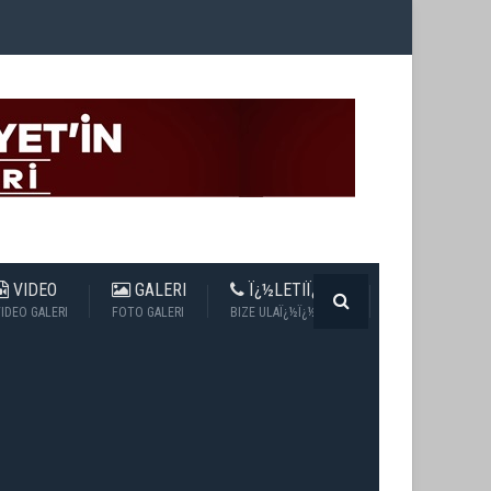
VIDEO
GALERI
Ï¿½LETIÏ¿½IM
IDEO GALERI
FOTO GALERI
BIZE ULAÏ¿½Ï¿½N