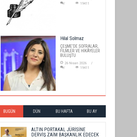
19411
Hilal Solmaz
ÇEŞME'DE SOFRALAR,
FİLMLER VE HİKÂYELER
BULUŞTU
26 Nisan 2026
19411
BUGÜN
DÜN
BU HAFTA
BU AY
ALTIN PORTAKAL JÜRİSİNE
DERVİŞ ZAİM BAŞKANLIK EDECEK