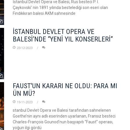
İstanbul Devlet Opera ve Balesi, Rus besteci P. İ.
Çaykovski’ nin 1891 yılında bestelediği son eseri olan
Fındıkkıran balesi AKM sahnesinde
İSTANBUL DEVLET OPERA VE
BALESİ’NDE “YENİ YIL KONSERLERİ”
23-12-2023
FAUST'UN KARARI NE OLDU: PARA MI
ÜN MÜ?
19-11-2023
stanbul Devlet Opera ve Balesi tarafından sahnelenen
Goethe’nin aynı adlı eserinden uyarlanan, Fransız besteci
Charles-François Gounod’nun başyapıtı “Faust” operası,
yoğun ilgi gördü