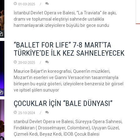
TUZBİBER, EDİNBURGH FRİNGE'DEKİ İLK
01-03-2025
GÖSTERİSİNİ DENİZ GÖKTAŞ'LA YAPACAK
İstanbul Devlet Opera ve Balesi, “La Traviata” ile aşkı,
dramı ve toplumsal eleştiriyi sahnede ustalıkla
harmanlayarak izleyicilere büyülü bir gece sundu
“BALLET FOR LIFE” 7-8 MART’TA
TÜRKİYE’DE İLK KEZ SAHNELEYECEK
20-02-2025
Maurice Béjart’ın koreografisi, Queen’in müzikleri,
Mozart’ın eserleri ve Gianni Versace’nin tasarımlarıyla
birleşen bu eşsiz gösteri, izleyicilere benzersiz bir görsel
ve işitsel şölen sunuyor
ÇOCUKLAR İÇİN “BALE DÜNYASI”
25-10-2024
stanbul Devlet Opera ve Balesi, Süreyya Opera Sahnesi,
Fındıkkıran ( Drosselmayer, Colombine), Uyuyan Güzel,
Çizmeli Kedi, Beyaz Kedi, İDOB Çocuk Balesi