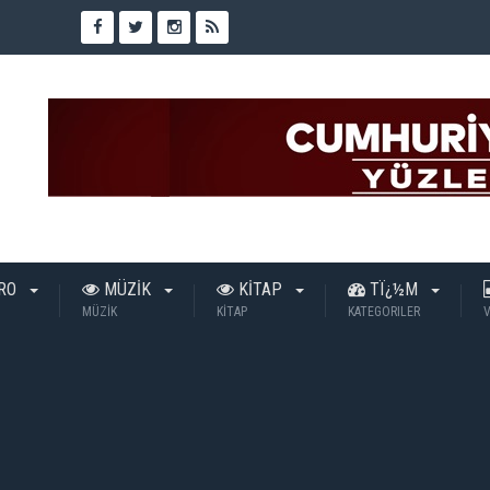
TRO
MÜZİK
KİTAP
TÏ¿½M
MÜZİK
KİTAP
KATEGORILER
V