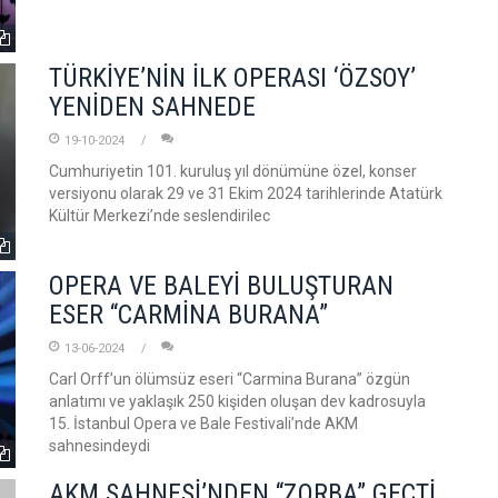
TÜRKİYE’NİN İLK OPERASI ‘ÖZSOY’
YENİDEN SAHNEDE
19-10-2024
Cumhuriyetin 101. kuruluş yıl dönümüne özel, konser
versiyonu olarak 29 ve 31 Ekim 2024 tarihlerinde Atatürk
Kültür Merkezi’nde seslendirilec
OPERA VE BALEYİ BULUŞTURAN
ESER “CARMİNA BURANA”
13-06-2024
Carl Orff’un ölümsüz eseri “Carmina Burana” özgün
anlatımı ve yaklaşık 250 kişiden oluşan dev kadrosuyla
15. İstanbul Opera ve Bale Festivali’nde AKM
sahnesindeydi
AKM SAHNESİ’NDEN “ZORBA” GEÇTİ