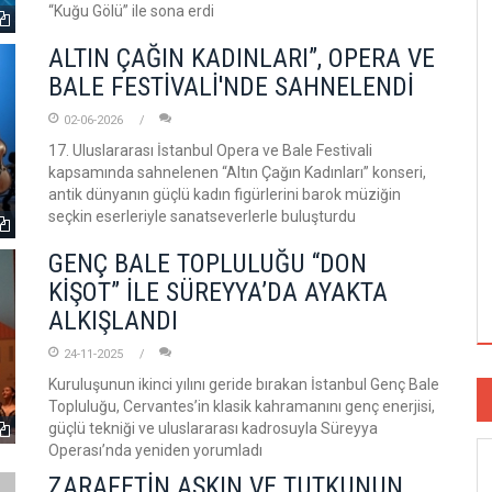
“Kuğu Gölü” ile sona erdi
ALTIN ÇAĞIN KADINLARI”, OPERA VE
BALE FESTİVALİ'NDE SAHNELENDİ
02-06-2026
17. Uluslararası İstanbul Opera ve Bale Festivali
kapsamında sahnelenen “Altın Çağın Kadınları” konseri,
antik dünyanın güçlü kadın figürlerini barok müziğin
seçkin eserleriyle sanatseverlerle buluşturdu
GENÇ BALE TOPLULUĞU “DON
KİŞOT” İLE SÜREYYA’DA AYAKTA
ALKIŞLANDI
24-11-2025
Kuruluşunun ikinci yılını geride bırakan İstanbul Genç Bale
Topluluğu, Cervantes’in klasik kahramanını genç enerjisi,
güçlü tekniği ve uluslararası kadrosuyla Süreyya
Operası’nda yeniden yorumladı
ZARAFETİN AŞKIN VE TUTKUNUN