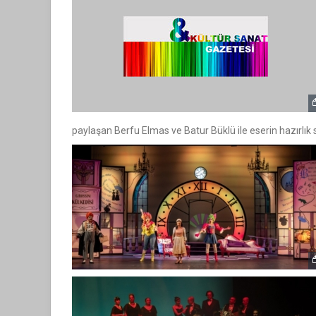
paylaşan Berfu Elmas ve Batur Büklü ile eserin hazırlık 