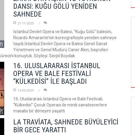
DANSI: KUĞU GÖLÜ YENİDEN
SAHNEDE
21-11-2025
İstanbul Devlet Opera ve Balesi, “Kuğu Gölü” balesini,
Ricardo Amarante’nin koreografisiyle yeniden sahneye
taşıdı.İstanbul Devlet Opera ve Balesi Genel Sanat
Yönetmeni ve Genel Müdürü Caner Akın, başrolleri
sürecini konuştuk. Söyleşi: Serpil Boydak
16. ULUSLARARASI İSTANBUL
OPERA VE BALE FESTİVALİ
“KÜLKEDİSİ” İLE BAŞLADI
12-05-2025
16. Uluslararası İstanbul Opera ve Bale Festivali,
“Külkedisi” Çocuk Operası ile minik sanatseverlere
GÖRSEL SANATLAR
masalsı bir deneyim yaşattı
LA TRAVİATA, SAHNEDE BÜYÜLEYİCİ
BİR GECE YARATTI