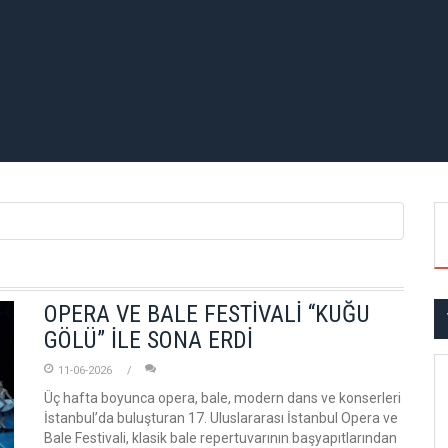
OPERA VE BALE FESTİVALİ “KUĞU
GÖLÜ” İLE SONA ERDİ
11-06-2026
Üç hafta boyunca opera, bale, modern dans ve konserleri
İstanbul’da buluşturan 17. Uluslararası İstanbul Opera ve
Bale Festivali, klasik bale repertuvarının başyapıtlarından