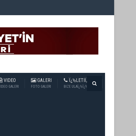
VIDEO
GALERI
Ï¿½LETIÏ¿½IM
IDEO GALERI
FOTO GALERI
BIZE ULAÏ¿½Ï¿½N