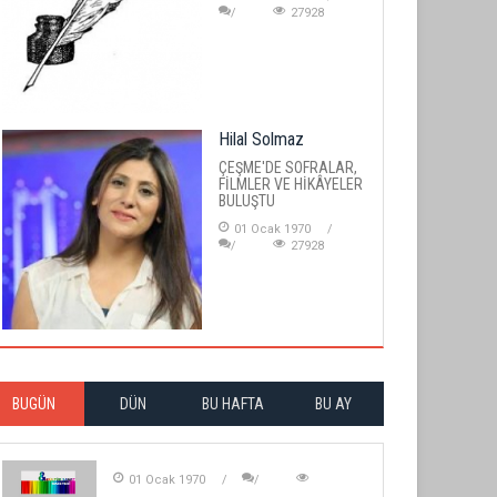
27928
Hilal Solmaz
ÇEŞME'DE SOFRALAR,
FİLMLER VE HİKÂYELER
BULUŞTU
01 Ocak 1970
27928
BUGÜN
DÜN
BU HAFTA
BU AY
01 Ocak 1970