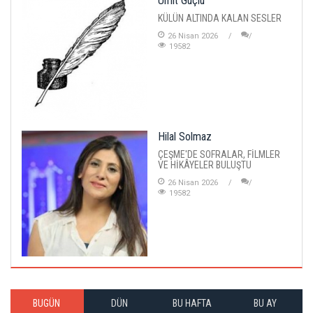
Ümit Güçlü
KÜLÜN ALTINDA KALAN SESLER
26 Nisan 2026
19582
Hilal Solmaz
ÇEŞME'DE SOFRALAR, FİLMLER
VE HİKÂYELER BULUŞTU
26 Nisan 2026
19582
BUGÜN
DÜN
BU HAFTA
BU AY