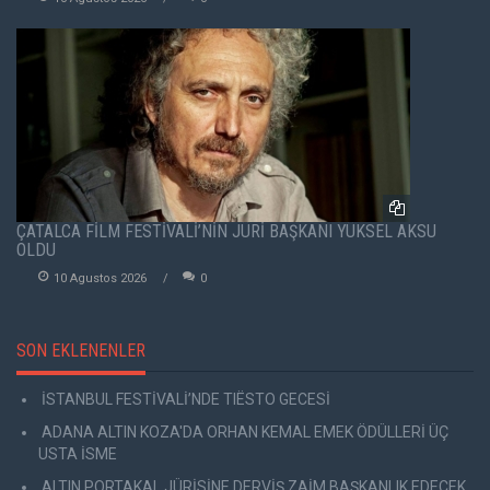
ÇATALCA FİLM FESTİVALİ’NİN JÜRİ BAŞKANI YÜKSEL AKSU
OLDU
10 Agustos 2026
0
SON EKLENENLER
İSTANBUL FESTİVALİ’NDE TIËSTO GECESİ
ADANA ALTIN KOZA'DA ORHAN KEMAL EMEK ÖDÜLLERİ ÜÇ
USTA İSME
ALTIN PORTAKAL JÜRİSİNE DERVİŞ ZAİM BAŞKANLIK EDECEK