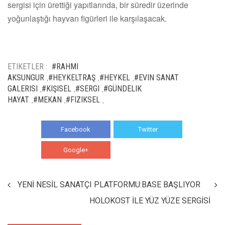
sergisi için ürettiği yapıtlarında, bir süredir üzerinde
yoğunlaştığı hayvan figürleri ile karşılaşacak.
ETIKETLER :
#RAHMI
AKSUNGUR
#HEYKELTRAŞ
#HEYKEL
#EVIN SANAT
,
,
,
GALERISI
#KIŞISEL
#SERGI
#GÜNDELIK
,
,
,
HAYAT
#MEKAN
#FIZIKSEL
,
,
,
Facebook
Twitter
Google+
WhatsApp
YENİ NESİL SANATÇI PLATFORMU:BASE BAŞLIYOR
HOLOKOST İLE YÜZ YÜZE SERGİSİ