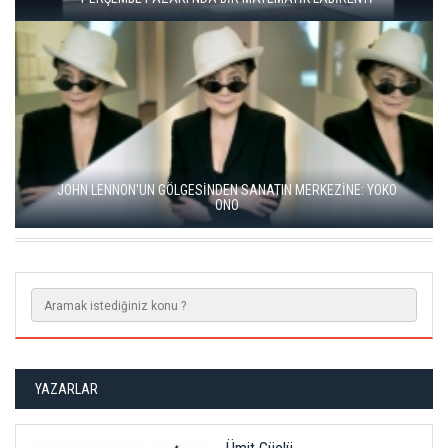
BALKANLAR'DAN ALÇITEPE'YE GÖÇÜN HİKAYESİ: "KÖK HALI"
SERGİSİ AÇILDI
YAZARLAR