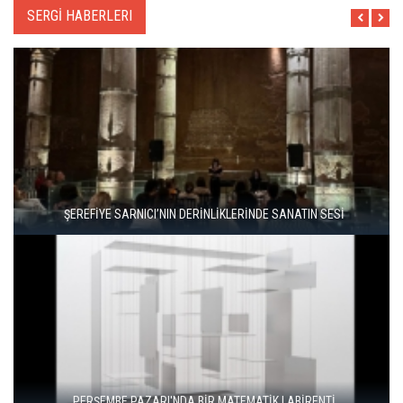
SERGİ HABERLERI
ARETE, 16 YILLIK SANAT YOLCULUĞUNU USTALARLA KUTLUYOR
"ŞEHRİ BİZ ÖĞRENMİYORUZ, TELEFONUMUZ ÖĞRENİYOR"