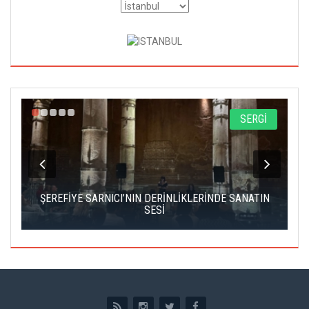
A
SERGİ
IK
ŞEREFİYE SARNICI’NIN DERİNLİKLERİNDE SANATIN
Ç
SESİ