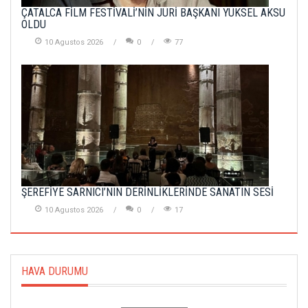
ÇATALCA FİLM FESTİVALİ’NİN JÜRİ BAŞKANI YÜKSEL AKSU
OLDU
10 Agustos 2026
0
77
ŞEREFİYE SARNICI’NIN DERİNLİKLERİNDE SANATIN SESİ
10 Agustos 2026
0
17
HAVA DURUMU