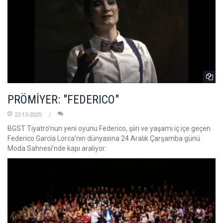
PRÖMİYER: "FEDERICO"
22-12-2025
BGST Tiyatro’nun yeni oyunu Federico, şiiri ve yaşamı iç içe geçen
Federico García Lorca’nın dünyasına 24 Aralık Çarşamba günü
Moda Sahnesi’nde kapı aralıyor.