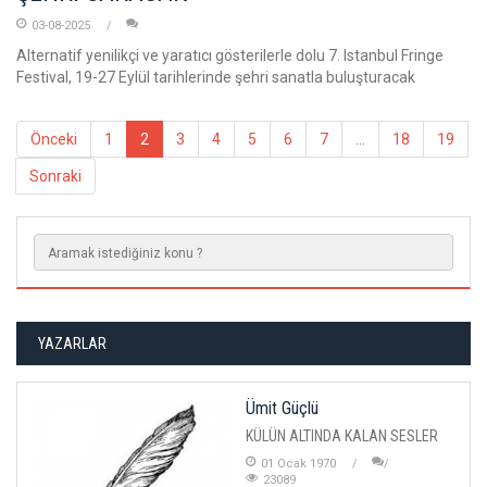
03-08-2025
Alternatif yenilikçi ve yaratıcı gösterilerle dolu 7. Istanbul Fringe
Festival, 19-27 Eylül tarihlerinde şehri sanatla buluşturacak
Önceki
1
2
3
4
5
6
7
...
18
19
Sonraki
YAZARLAR
Ümit Güçlü
KÜLÜN ALTINDA KALAN SESLER
01 Ocak 1970
23089