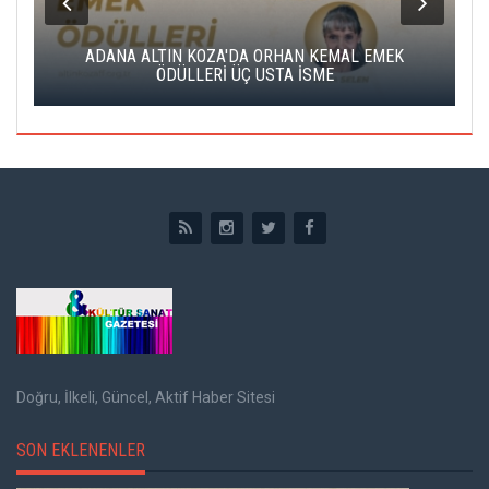
K
ADANA ALTIN KOZA'DA ORHAN KEMAL EMEK
A
ÖDÜLLERİ ÜÇ USTA İSME
Doğru, İlkeli, Güncel, Aktif Haber Sitesi
SON EKLENENLER