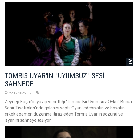
TOMRİS UYAR'IN "UYUMSUZ" SESİ
SAHNEDE
22-12-2025
Zeynep Kaçar’ın yazıp yönettiği 'Tomris: Bir Uyumsuz Öykü', Bursa
Şehir Tiyatroları’nda galasını yaptı. Oyun, edebiyatın ve hayatın
erkek egemen düzenine itiraz eden Tomris Uyar’ın sözünü ve
isyanını sahneye taşıyor.