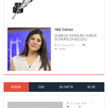
Hilal Solmaz
ÇEŞME'DE SOFRALAR, FİLMLER
VE HİKÂYELER BULUŞTU
01 Ocak 1970
23089
BUGÜN
DÜN
BU HAFTA
BU AY
01 Ocak 1970