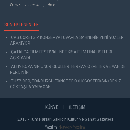
05 Agustos 2026
0
SON EKLENENLER
CAS ÜCRETSİZ KONSERVATUVARLA SAHNENİN YENİ YÜZLERİ
ARANIYOR
ÇATALCA FİLM FESTİVALİ'NDE KISA FİLM FİNALİSTLERİ
AÇIKLANDI
ALTIN KOZA'NIN ONUR ÖDÜLLERİ FERZAN ÖZPETEK VE VAHİDE
PERÇİN'İN
TUZBİBER, EDİNBURGH FRİNGE'DEKİ İLK GÖSTERİSİNİ DENİZ
GÖKTAŞ'LA YAPACAK
KÜNYE
İLETİŞİM
2017 - Tüm Hakları Saklıdır. Kültür Ve Sanat Gazetesi
Yazılım:
Network Yazılım