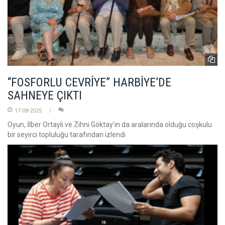
“FOSFORLU CEVRİYE” HARBİYE’DE
SAHNEYE ÇIKTI
17-08-2025
Oyun, İlber Ortaylı ve Zihni Göktay’ın da aralarında olduğu coşkulu
bir seyirci topluluğu tarafından izlendi