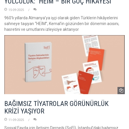
YOLCULUK: “HEİM – BİR GÖÇ HİKAYESİ”
15-09-2025
960’lı yıllarda Almanya’ya işçi olarak giden Türklerin hikâyelerini
sahneye taşıyan “HEİM”, Kemal’in gözünden bir dönemin acısını,
hasretini ve umutlarını izleyiciye aktarıyor
BAĞIMSIZ TİYATROLAR GÖRÜNÜRLÜK
KRİZİ YAŞIYOR
11-09-2025
Sosyal Fayda için İletişim Derneği (SoFİ), İstanbul’daki bağımsız