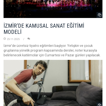
İZMİR’DE KAMUSAL SANAT EĞİTİMİ
MODELİ
25-11-2025
İzmir’de ücretsiz tiyatro eğitimleri başlıyor. Yetişkin ve çocuk
gruplarına yönelik program kapsamında dersler, noter kurasıyla
belirlenecek katılımcılar için Cumartesi ve Pazar günleri yapılacak.