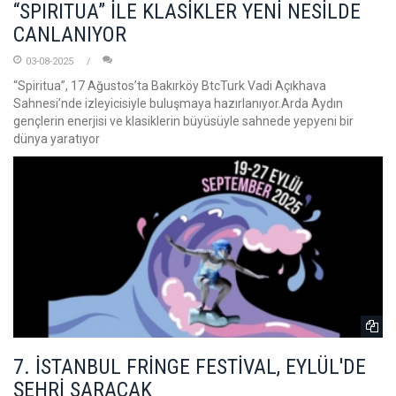
“SPIRITUA” İLE KLASİKLER YENİ NESİLDE
CANLANIYOR
03-08-2025
“Spiritua”, 17 Ağustos’ta Bakırköy BtcTurk Vadi Açıkhava
Sahnesi’nde izleyicisiyle buluşmaya hazırlanıyor.Arda Aydın
gençlerin enerjisi ve klasiklerin büyüsüyle sahnede yepyeni bir
dünya yaratıyor
7. İSTANBUL FRİNGE FESTİVAL, EYLÜL'DE
ŞEHRİ SARACAK