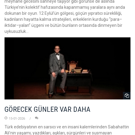
meyhane gecesini sahneye taşıyor gibi görünse de aslında
Türkiye’nin kolektif hafızasında kapanmamış yaralara aynı anda
dokunan bir oyun. 12 Eylül’ün gölgesi, göçün yıpratıcı sürekliliği,
kadınların hayatta kalma stratejileri, erkeklerin kurduğu “para–
iktidar–yalan” üçgeni ve bütün bunların ortasında dinmeyen bir
uykusuzluk…
GÖRECEK GÜNLER VAR DAHA
15-01-2026
Türk edebiyatının en sarsıcı ve en insani kalemlerinden Sabahattin
Ali’nin yaşamı; yazdıkları, aşkları, sürgünleri ve susmayan