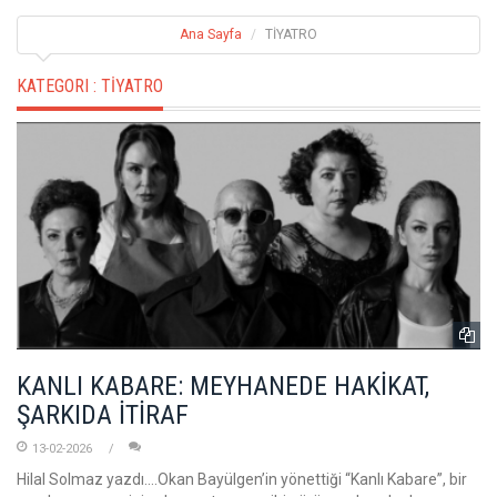
Ana Sayfa
TİYATRO
KATEGORI :
TİYATRO
KANLI KABARE: MEYHANEDE HAKİKAT,
ŞARKIDA İTİRAF
13-02-2026
Hilal Solmaz yazdı....Okan Bayülgen’in yönettiği “Kanlı Kabare”, bir