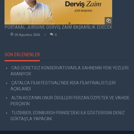
PORTAKAL JÜRİSİNE DERVİŞ ZAİM BAŞKANLIK EDECEK
05 Agustos 2026
0
SON EKLENENLER
CAS ÜCRETSİZ KONSERVATUVARLA SAHNENİN YENİ YÜZLERİ
ARANIYOR
ÇATALCA FİLM FESTİVALİ'NDE KISA FİLM FİNALİSTLERİ
AÇIKLANDI
ALTIN KOZA'NIN ONUR ÖDÜLLERİ FERZAN ÖZPETEK VE VAHİDE
PERÇİN'İN
TUZBİBER, EDİNBURGH FRİNGE'DEKİ İLK GÖSTERİSİNİ DENİZ
GÖKTAŞ'LA YAPACAK