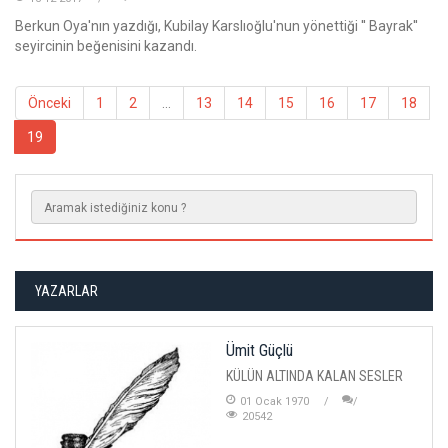
Berkun Oya'nın yazdığı, Kubilay Karslıoğlu'nun yönettiği '' Bayrak''
seyircinin beğenisini kazandı.
Önceki
1
2
...
13
14
15
16
17
18
19
YAZARLAR
Ümit Güçlü
KÜLÜN ALTINDA KALAN SESLER
01 Ocak 1970
20542