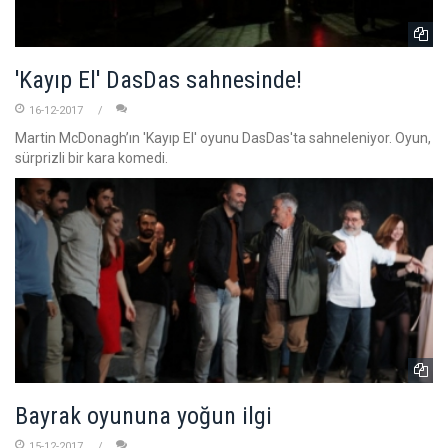
'Kayıp El' DasDas sahnesinde!
16-12-2017
Martin McDonagh’ın 'Kayıp El' oyunu DasDas'ta sahneleniyor. Oyun,
sürprizli bir kara komedi.
Bayrak oyununa yoğun ilgi
15-12-2017