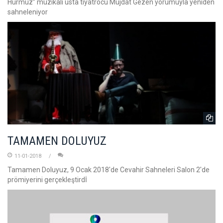
Hürmüz’’ müzikali usta tiyatrocu Müjdat Gezen yorumuyla yeniden
sahneleniyor
TAMAMEN DOLUYUZ
11-01-2018
Tamamen Doluyuz, 9 Ocak 2018'de Cevahir Sahneleri Salon 2'de
prömiyerini gerçekleştirdİ