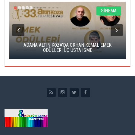
A
SİNEMA
K
ADANA ALTIN KOZA'DA ORHAN KEMAL EMEK
A
ÖDÜLLERİ ÜÇ USTA İSME