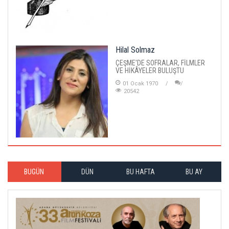
Hilal Solmaz
ÇEŞME'DE SOFRALAR, FİLMLER
VE HİKÂYELER BULUŞTU
01 Ocak 1970
20542
BUGÜN
DÜN
BU HAFTA
BU AY