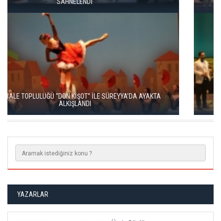
“KÜLKEDİSİ” İLE BAŞLADI
LA TRAVİATA, SAHNEDE BÜYÜLEYİCİ BİR GECE YARATTI
YAZARLAR