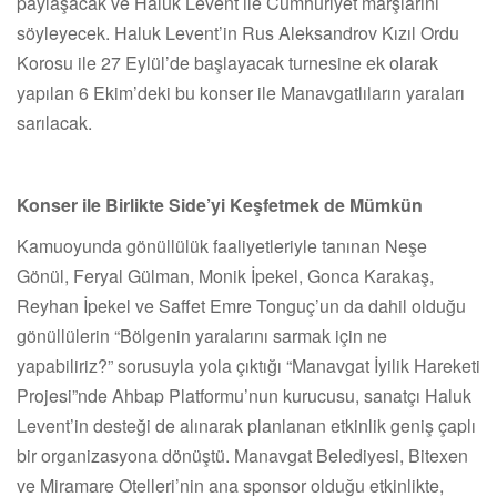
paylaşacak ve Haluk Levent ile Cumhuriyet marşlarını
söyleyecek. Haluk Levent’in Rus Aleksandrov Kızıl Ordu
Korosu ile 27 Eylül’de başlayacak turnesine ek olarak
yapılan 6 Ekim’deki bu konser ile Manavgatlıların yaraları
sarılacak.
Konser ile Birlikte Side’yi Keşfetmek de Mümkün
Kamuoyunda gönüllülük faaliyetleriyle tanınan Neşe
Gönül, Feryal Gülman, Monik İpekel, Gonca Karakaş,
Reyhan İpekel ve Saffet Emre Tonguç’un da dahil olduğu
gönüllülerin “Bölgenin yaralarını sarmak için ne
yapabiliriz?” sorusuyla yola çıktığı “Manavgat İyilik Hareketi
Projesi”nde Ahbap Platformu’nun kurucusu, sanatçı Haluk
Levent’in desteği de alınarak planlanan etkinlik geniş çaplı
bir organizasyona dönüştü. Manavgat Belediyesi, Bitexen
ve Miramare Otelleri’nin ana sponsor olduğu etkinlikte,