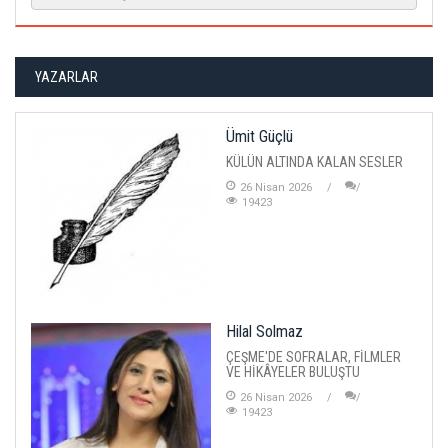
YAZARLAR
Ümit Güçlü
KÜLÜN ALTINDA KALAN SESLER
26 Nisan 2026
19423
Hilal Solmaz
ÇEŞME'DE SOFRALAR, FİLMLER
VE HİKÂYELER BULUŞTU
26 Nisan 2026
19423