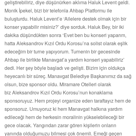
geliştirebiliriz, diye düşünürken aklıma Haluk Levent geldi.
Monik İpekel, bizi bir telefonla Ahbap Platformu ile
buluşturdu. Haluk Levent’e ‘Ailelere destek olmak için bir
konser yapabilir misiniz?’ diye sorduk. Haluk Bey, bir iki
dakika düşündükten sonra ‘Evet ben bu konseri yaparım,
hatta Aleksandrov Kızıl Ordu Korosu’na solist olarak eşlik
edeceğim bir turne yapıyorum. Turnenin bir gecesinde
Ahbap ile birlikte Manavgat’a yardım konseri yapabiliriz’
dedi. Her şey böyle başladı ve gelişti. Bizim için oldukça
heyecanlı bir süreç. Manavgat Belediye Başkanımız da sağ
olsun, bize sponsor oldu. Miramare Otelleri olarak
biz Aleksandrov Kızıl Ordu Korosu’nun konaklama
sponsoruyuz. Hem projeyi organize eden taraftayız hem de
sponsoruz. Umuyoruz ki hem Manavgat halkına yardım
edileceği hem de herkesin moralinin yükselebileceği bir
gece olacak. Yangından zarar gören kişilerin onların
yanında olduğumuzu bilmesi çok önemli. Emeği geçen