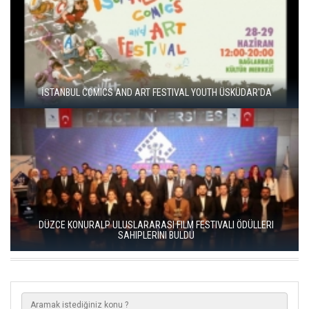
İSTANBUL COMICS AND ART FESTIVAL YOUTH ÜSKÜDAR'DA
DÜZCE KONURALP ULUSLARARASI FILM FESTIVALI ÖDÜLLERI
SAHIPLERINI BULDU