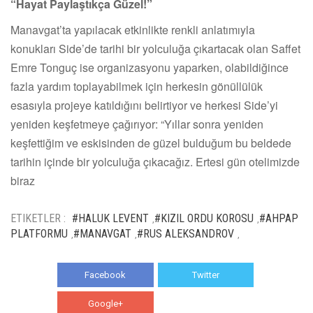
“Hayat Paylaştıkça Güzel!”
Manavgat’ta yapılacak etkinlikte renkli anlatımıyla
konukları Side’de tarihi bir yolculuğa çıkartacak olan Saffet
Emre Tonguç ise organizasyonu yaparken, olabildiğince
fazla yardım toplayabilmek için herkesin gönüllülük
esasıyla projeye katıldığını belirtiyor ve herkesi Side’yi
yeniden keşfetmeye çağırıyor: “Yıllar sonra yeniden
keşfettiğim ve eskisinden de güzel bulduğum bu beldede
tarihin içinde bir yolculuğa çıkacağız. Ertesi gün otelimizde
biraz
ETIKETLER :
#HALUK LEVENT
#KIZIL ORDU KOROSU
#AHPAP
,
,
PLATFORMU
#MANAVGAT
#RUS ALEKSANDROV
,
,
,
Facebook
Twitter
Google+
WhatsApp