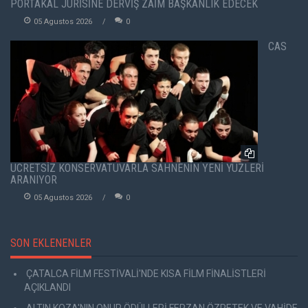
PORTAKAL JÜRİSİNE DERVİŞ ZAİM BAŞKANLIK EDECEK
05 Agustos 2026
0
CAS
ÜCRETSİZ KONSERVATUVARLA SAHNENİN YENİ YÜZLERİ
ARANIYOR
05 Agustos 2026
0
SON EKLENENLER
ÇATALCA FİLM FESTİVALİ'NDE KISA FİLM FİNALİSTLERİ
AÇIKLANDI
ALTIN KOZA'NIN ONUR ÖDÜLLERİ FERZAN ÖZPETEK VE VAHİDE