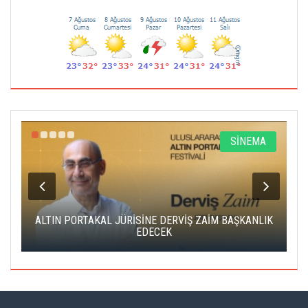
R
SİNEMA
ALTIN PORTAKAL JÜRİSİNE DERVİŞ ZAİM BAŞKANLIK
C
EDECEK