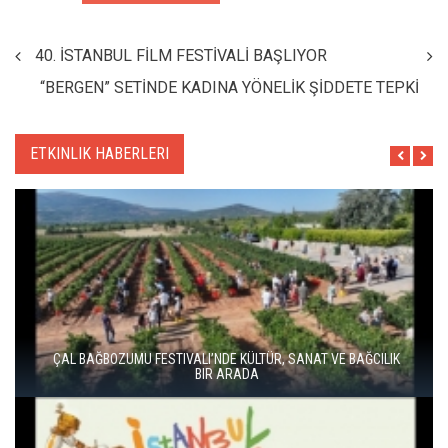
40. İSTANBUL FİLM FESTİVALİ BAŞLIYOR
“BERGEN” SETİNDE KADINA YÖNELİK ŞİDDETE TEPKİ
ETKINLIK HABERLERI
ÇAL BAĞBOZUMU FESTIVALI’NDE KÜLTÜR, SANAT VE BAĞCILIK
BIR ARADA