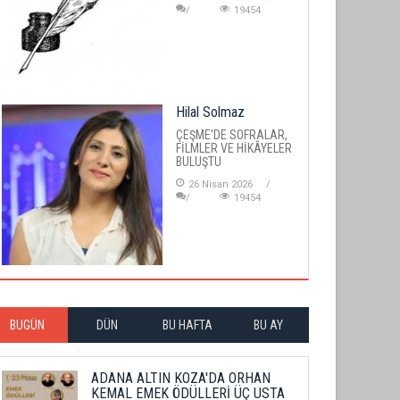
19454
Hilal Solmaz
ÇEŞME'DE SOFRALAR,
FİLMLER VE HİKÂYELER
BULUŞTU
26 Nisan 2026
19454
BUGÜN
DÜN
BU HAFTA
BU AY
ADANA ALTIN KOZA'DA ORHAN
KEMAL EMEK ÖDÜLLERİ ÜÇ USTA