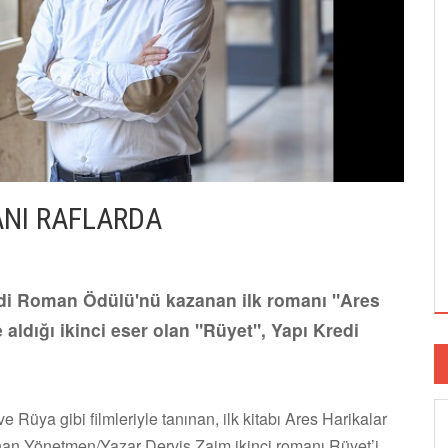
ANI RAFLARDA
adi Roman Ödülü'nü kazanan ilk romanı "Ares
aldığı ikinci eser olan "Rüyet", Yapı Kredi
 Rüya gibi filmleriyle tanınan, ilk kitabı Ares Harikalar
an Yönetmen/Yazar Derviş Zaim ikinci romanı Rüyet’i