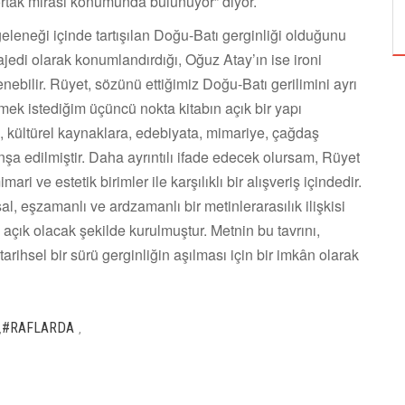
rtak mirası konumunda bulunuyor” diyor.
ÖZPETEK VE VAHİDE PERÇİN'İN
geleneği içinde tartışılan Doğu-Batı gerginliği olduğunu
ajedi olarak konumlandırdığı, Oğuz Atay’ın ise ironi
nebilir. Rüyet, sözünü ettiğimiz Doğu-Batı gerilimini ayrı
zmek istediğim üçüncü nokta kitabın açık bir yapı
el, kültürel kaynaklara, edebiyata, mimariye, çağdaş
nşa edilmiştir. Daha ayrıntılı ifade edecek olursam, Rüyet
i ve estetik birimler ile karşılıklı bir alışveriş içindedir.
l, eşzamanlı ve ardzamanlı bir metinlerarasılık ilişkisi
 açık olacak şekilde kurulmuştur. Metnin bu tavrını,
arihsel bir sürü gerginliğin aşılması için bir imkân olarak
#RAFLARDA
,
,