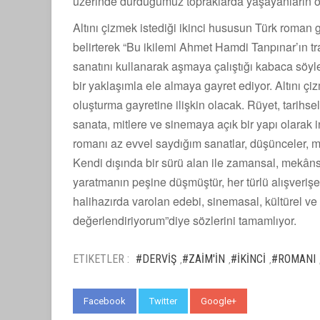
üzerinde durduğumuz topraklarda yaşayanların o
Altını çizmek istediği ikinci hususun Türk roman 
belirterek “Bu ikilemi Ahmet Hamdi Tanpınar’ın tr
sanatını kullanarak aşmaya çalıştığı kabaca söyle
bir yaklaşımla ele almaya gayret ediyor. Altını çi
oluşturma gayretine ilişkin olacak. Rüyet, tarihs
sanata, mitlere ve sinemaya açık bir yapı olarak i
romanı az evvel saydığım sanatlar, düşünceler, mimar
Kendi dışında bir sürü alan ile zamansal, mekânsa
yaratmanın peşine düşmüştür, her türlü alışverişe
halihazırda varolan edebi, sinemasal, kültürel ve t
değerlendiriyorum”diye sözlerini tamamlıyor.
ETIKETLER :
#DERVİŞ
#ZAİM'İN
#İKİNCİ
#ROMANI
,
,
,
Facebook
Twitter
Google+
WhatsApp