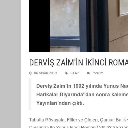
DERVİŞ ZAİM'İN İKİNCİ ROM
06 Nisan 2019
KİTAP
Yorum
Derviş Zaim’in 1992 yılında Yunus N
Harikalar Diyarında"dan sonra kaleme 
Yayınları'ndan çıktı.
Tabutta Rövaşata, Filler ve Çimen, Çamur, Balık ve
Diyarında ile Yunus Nadi Roman Ödülü'nü kazan