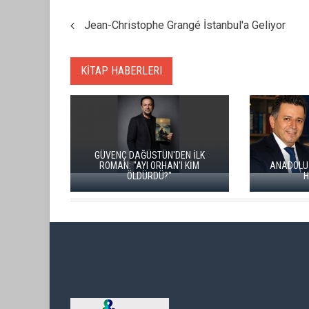
Jean-Christophe Grangé İstanbul'a Geliyor
KİTAP HABERLERI
ĞÜSTÜN'DEN İLK
YI ORHAN'I KİM
ANADOLU BÜYÜK BIR INSANLIK
Ç
DÜRDÜ?"
HAFIZASIDIR