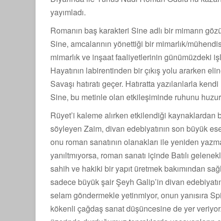
yayımladı.
Romanın baş karakteri Sine adlı bir mimarın göz
Sine, amcalarının yönettiği bir mimarlık/mühendisl
mimarlık ve inşaat faaliyetlerinin günümüzdeki işl
Hayatının labirentinden bir çıkış yolu ararken el
Savaşı hatıratı geçer. Hatıratta yazılanlarla kendi 
Sine, bu metinle olan etkileşiminde ruhunu huzur
Rüyet’i kaleme alırken etkilendiği kaynaklardan
söyleyen Zaim, divan edebiyatının son büyük eser
onu roman sanatının olanakları ile yeniden yazma
yanıltmıyorsa, roman sanatı içinde Batılı gelen
sahih ve hakiki bir yapıt üretmek bakımından sağ
sadece büyük şair Şeyh Galip’in divan edebiyatı
selam göndermekle yetinmiyor, onun yanısıra Spino
kökenli çağdaş sanat düşüncesine de yer veriyor