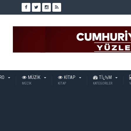
TRO
MÜZİK
KİTAP
TÏ¿½M
MÜZİK
KİTAP
KATEGORILER
V