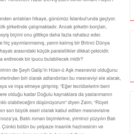
ünden anlatılan hikaye, günümüz İstanbul'unda geçiyor.
ik şirketinde çalışmaktadır. Ancak şirketin borçları,
eyiş biçimi onu gittikçe daha fazla rahatsız eder.
ine hiç yayımlanmamış, yarım kalmış bir Birinci Dünya
hayatı arasındaki küçük paralellikler dikkat çekicidir.
a erdirecek bir ipucu bulabilecek midir?
 birinin de Şeyh Galip’in Hüsn-ü Aşk mesnevisi olduğunu
lerinden biri olarak adlandırılan bu mesneviyi ele alarak,
ya ve inşa etmeye girişmiş; “Eğer tecrübelerim beni
eklere olduğu kadar Doğulu kaynaklara da yaslanmanın
lıklı olabileceğini düşünüyorum” diyen Zaim, “Rüyet
SİNEMA
nın son büyük eseri olarak kabul edilen mesnevisine
za’ya, Batılı roman biçimlerine, yirminci yüzyılın Batı
. Çünkü bütün bu yelpaze insanlık hazinesinin ve
ALTIN KOZA'NIN ONUR ÖDÜLLERİ FERZAN