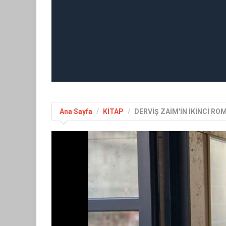
Ana Sayfa
KİTAP
DERVİŞ ZAİM'İN İKİNCİ R