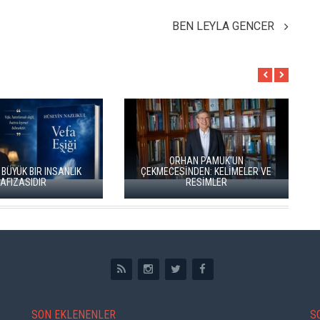
BEN LEYLA GENCER
ORHAN PAMUK'UN
EKMECESİNDEN: KELİMELER VE
RESİMLER
İKİ KİTAP VE BİTMEYEN BİR ENERJİ
SON EKLENENLER
S