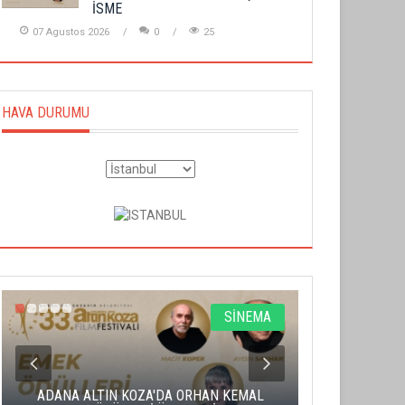
İSME
07 Agustos 2026
0
25
HAVA DURUMU
SİNEMA
ADANA ALTIN KOZA'DA ORHAN KEMAL
ALTIN PORTA