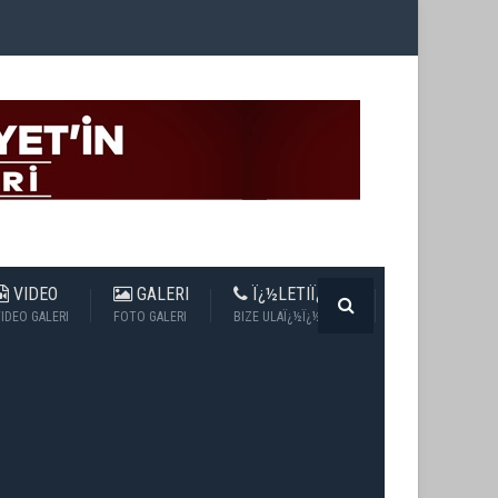
VIDEO
GALERI
Ï¿½LETIÏ¿½IM
IDEO GALERI
FOTO GALERI
BIZE ULAÏ¿½Ï¿½N