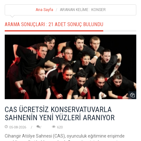
Ana Sayfa
ARANAN KELİME : KONSER
ARAMA SONUÇLARI :
21 ADET SONUÇ BULUNDU
CAS ÜCRETSİZ KONSERVATUVARLA
SAHNENİN YENİ YÜZLERİ ARANIYOR
05-08-2026
620
Cihangir Atölye Sahnesi (CAS), oyunculuk eğitimine erişimde