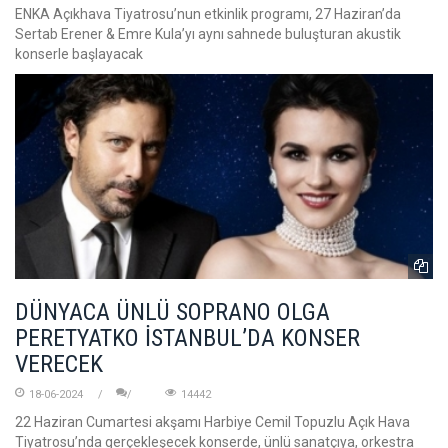
ENKA Açıkhava Tiyatrosu’nun etkinlik programı, 27 Haziran’da
Sertab Erener & Emre Kula’yı aynı sahnede buluşturan akustik
konserle başlayacak
DÜNYACA ÜNLÜ SOPRANO OLGA
PERETYATKO İSTANBUL’DA KONSER
VERECEK
18-06-2024
14442
22 Haziran Cumartesi akşamı Harbiye Cemil Topuzlu Açık Hava
Tiyatrosu’nda gerçekleşecek konserde, ünlü sanatçıya, orkestra