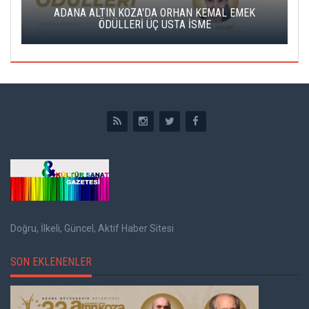
K
ADANA ALTIN KOZA'DA ORHAN KEMAL EMEK
A
ÖDÜLLERİ ÜÇ USTA İSME
Doğru, İlkeli, Güncel, Aktif Haber Sitesi
SON EKLENENLER