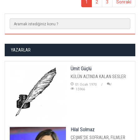
1
2
3
Sonraki
YAZARLAR
Ümit Güçlü
KÜLÜN ALTINDA KALAN SESLER
01 Ocak 1970
15966
Hilal Solmaz
ÇEŞME'DE SOFRALAR, FİLMLER