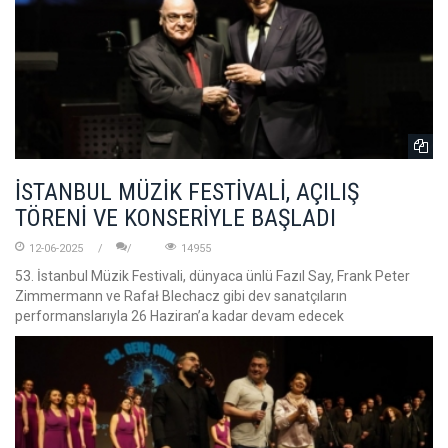
İSTANBUL MÜZİK FESTİVALİ, AÇILIŞ
TÖRENİ VE KONSERİYLE BAŞLADI
12-06-2025
14955
53. İstanbul Müzik Festivali, dünyaca ünlü Fazıl Say, Frank Peter
Zimmermann ve Rafał Blechacz gibi dev sanatçıların
performanslarıyla 26 Haziran’a kadar devam edecek