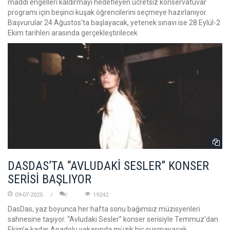
maddi engelleri kaldırmayı hedefleyen ücretsiz konservatuvar
programı için beşinci kuşak öğrencilerini seçmeye hazırlanıyor.
Başvurular 24 Ağustos'ta başlayacak, yetenek sınavı ise 28 Eylül-2
Ekim tarihleri arasında gerçekleştirilecek
DASDAS’TA “AVLUDAKİ SESLER” KONSER
SERİSİ BAŞLIYOR
09-07-2025
19242
DasDas, yaz boyunca her hafta sonu bağımsız müzisyenleri
sahnesine taşıyor. “Avludaki Sesler” konser serisiyle Temmuz’dan
Ekim’e kadar Anadolu yakasında müzik hiç susmayacak