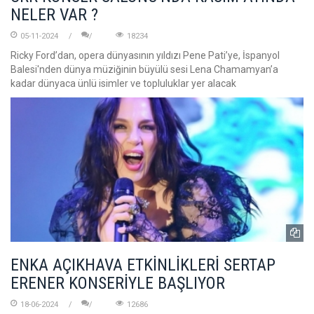
NELER VAR ?
05-11-2024
18234
Ricky Ford’dan, opera dünyasının yıldızı Pene Pati’ye, İspanyol
Balesi'nden dünya müziğinin büyülü sesi Lena Chamamyan’a
kadar dünyaca ünlü isimler ve topluluklar yer alacak
ENKA AÇIKHAVA ETKİNLİKLERİ SERTAP
ERENER KONSERİYLE BAŞLIYOR
18-06-2024
12686