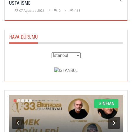
USTA İSME
07 Agustos 2026
0
163
HAVA DURUMU
A
SİNEMA