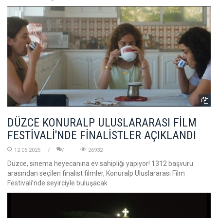
DÜZCE KONURALP ULUSLARARASI FİLM
FESTİVALİ'NDE FİNALİSTLER AÇIKLANDI
12-05-2025
26932
Düzce, sinema heyecanına ev sahipliği yapıyor! 1312 başvuru
arasından seçilen finalist filmler, Konuralp Uluslararası Film
Festivali’nde seyirciyle buluşacak