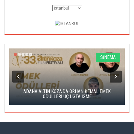
A
SİNEMA
K
ADANA ALTIN KOZA'DA ORHAN KEMAL EMEK
A
ÖDÜLLERİ ÜÇ USTA İSME