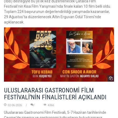
(İBB) desteğiyle bu yıl ilk kez düzenlenecek Çatalca Film
Festivali'nin Kısa Film Yarışması'nda finale kalan 10 film belli oldu.
Toplam 224 başvurunun değerlendirildiği yarışmada kazananlar,
29 Ağustos'ta düzenlenecek Altın Erguvan Ödül Töreni'nde
açıklanacak.
ULUSLARARASI GASTRONOMİ FİLM
FESTİVALİ'NİN FİNALİSTLERİ AÇIKLANDI
02-06-2026
4366
Uluslararası Gastronomi Film Festivali, 5-7 Haziran tarihlerinde
Çeşme'de sinema ve gastronomi tutkunlarını buluşturmaya