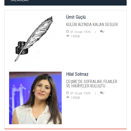
Ümit Güçlü
KÜLÜN ALTINDA KALAN SESLER
01 Ocak 1970
13928
Hilal Solmaz
ÇEŞME'DE SOFRALAR, FİLMLER
VE HİKÂYELER BULUŞTU
01 Ocak 1970
13928