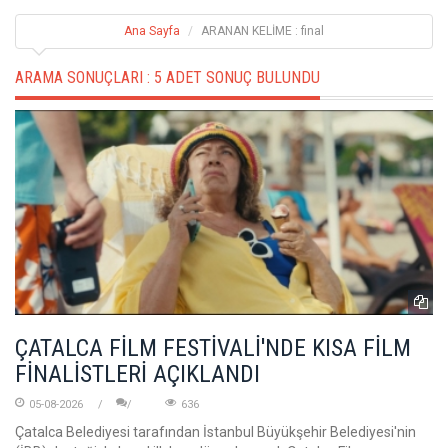
Ana Sayfa
ARANAN KELİME : final
ARAMA SONUÇLARI :
5 ADET SONUÇ BULUNDU
ÇATALCA FİLM FESTİVALİ'NDE KISA FİLM
FİNALİSTLERİ AÇIKLANDI
05-08-2026
636
Çatalca Belediyesi tarafından İstanbul Büyükşehir Belediyesi'nin