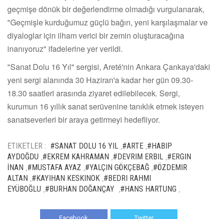
geçmişe dönük bir değerlendirme olmadığı vurgulanarak,
"Geçmişle kurduğumuz güçlü bağın, yeni karşılaşmalar ve
diyaloglar için ilham verici bir zemin oluşturacağına
inanıyoruz" ifadelerine yer verildi.
"Sanat Dolu 16 Yıl" sergisi, Areté'nin Ankara Çankaya'daki
yeni sergi alanında 30 Haziran'a kadar her gün 09.30-
18.30 saatleri arasında ziyaret edilebilecek. Sergi,
kurumun 16 yıllık sanat serüvenine tanıklık etmek isteyen
sanatseverleri bir araya getirmeyi hedefliyor.
ETIKETLER :
#SANAT DOLU 16 YIL
#ARTE
#HABIP
,
,
AYDOĞDU
#EKREM KAHRAMAN
#DEVRIM ERBIL
#ERGIN
,
,
,
İNAN
#MUSTAFA AYAZ
#YALÇIN GÖKÇEBAĞ
#ÖZDEMIR
,
,
,
ALTAN
#KAYIHAN KESKINOK
#BEDRI RAHMI
,
,
EYÜBOĞLU
#BURHAN DOĞANÇAY
#HANS HARTUNG
,
,
,
Facebook
Twitter