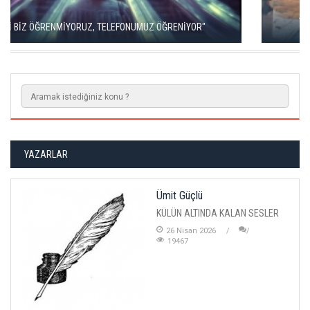
SINIRLAR, GARLAR VE TAŞ AVLULAR ARASINDA EDİRNE
BİENALİ
YAZARLAR
Ümit Güçlü
KÜLÜN ALTINDA KALAN SESLER
26 Nisan 2026
19467