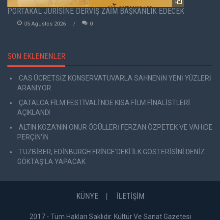
PORTAKAL JÜRİSİNE DERVİŞ ZAİM BAŞKANLIK EDECEK
05 Agustos 2026
0
SON EKLENENLER
CAS ÜCRETSİZ KONSERVATUVARLA SAHNENİN YENİ YÜZLERİ
ARANIYOR
ÇATALCA FİLM FESTİVALİ'NDE KISA FİLM FİNALİSTLERİ
AÇIKLANDI
ALTIN KOZA'NIN ONUR ÖDÜLLERİ FERZAN ÖZPETEK VE VAHİDE
PERÇİN'İN
TUZBİBER, EDİNBURGH FRİNGE'DEKİ İLK GÖSTERİSİNİ DENİZ
GÖKTAŞ'LA YAPACAK
KÜNYE
İLETİŞİM
2017 - Tüm Hakları Saklıdır. Kültür Ve Sanat Gazetesi