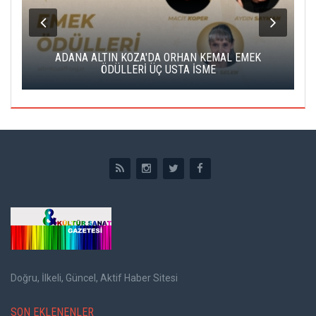
K
ADANA ALTIN KOZA'DA ORHAN KEMAL EMEK
A
ÖDÜLLERİ ÜÇ USTA İSME
Doğru, İlkeli, Güncel, Aktif Haber Sitesi
SON EKLENENLER