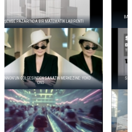
BALKANLAR'DAN ALÇITEPE'YE GÖÇÜN HİKAYESİ: "KÖK HALI"
SERGİSİ AÇILDI
SEÇKİN PİRİM İLE ŞEREFİYE SARNICI'NDA "DÜN İLE BUGÜN"
SERGİSİ