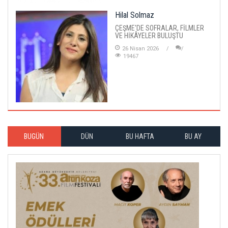
Hilal Solmaz
ÇEŞME'DE SOFRALAR, FİLMLER
VE HİKÂYELER BULUŞTU
26 Nisan 2026
19467
BUGÜN
DÜN
BU HAFTA
BU AY