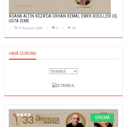
ADANA ALTIN KOZA'DA ORHAN KEMAL EMEK ÖDÜLLERİ ÜÇ
USTA İSME
07 Agustos 2026
0
95
HAVA DURUMU
A
SİNEMA