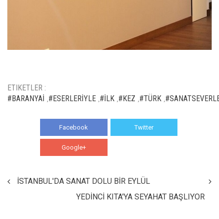
ETIKETLER :
#BARANYAİ
#ESERLERİYLE
#İLK
#KEZ
#TÜRK
#SANATSEVERL
,
,
,
,
,
Facebook
Twitter
Google+
WhatsApp
İSTANBUL'DA SANAT DOLU BİR EYLÜL
YEDİNCİ KITA'YA SEYAHAT BAŞLIYOR