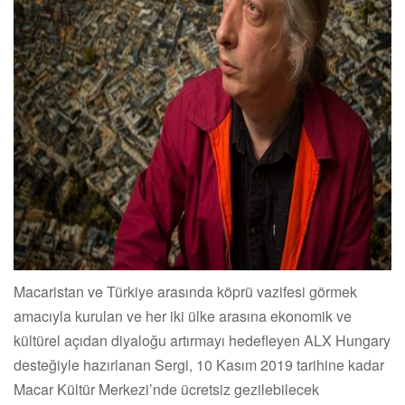
Macaristan ve Türkiye arasında köprü vazifesi görmek
amacıyla kurulan ve her iki ülke arasına ekonomik ve
kültürel açıdan diyaloğu artırmayı hedefleyen ALX Hungary
desteğiyle hazırlanan Sergi, 10 Kasım 2019 tarihine kadar
Macar Kültür Merkezi’nde ücretsiz gezilebilecek