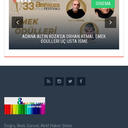
A
SİNEMA
K
ADANA ALTIN KOZA'DA ORHAN KEMAL EMEK
A
ÖDÜLLERİ ÜÇ USTA İSME
Doğru, İlkeli, Güncel, Aktif Haber Sitesi