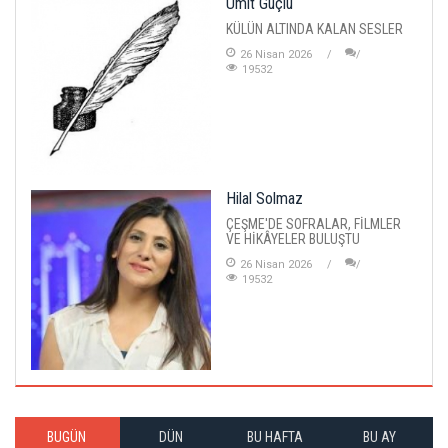
Ümit Güçlü
KÜLÜN ALTINDA KALAN SESLER
26 Nisan 2026
19532
Hilal Solmaz
ÇEŞME'DE SOFRALAR, FİLMLER
VE HİKÂYELER BULUŞTU
26 Nisan 2026
19532
BUGÜN
DÜN
BU HAFTA
BU AY