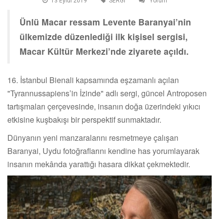
13 Eylul 2019
SERGİ
Yorum
Ünlü Macar ressam Levente Baranyai’nin
ülkemizde düzenlediği ilk kişisel sergisi,
Macar Kültür Merkezi’nde ziyarete açıldı.
16. İstanbul Bienali kapsamında eşzamanlı açılan
"Tyrannussapiens’in İzinde" adlı sergi, güncel Antroposen
tartışmaları çerçevesinde, insanın doğa üzerindeki yıkıcı
etkisine kuşbakışı bir perspektif sunmaktadır.
Dünyanın yeni manzaralarını resmetmeye çalışan
Baranyai, Uydu fotoğraflarını kendine has yorumlayarak
insanın mekânda yarattığı hasara dikkat çekmektedir.