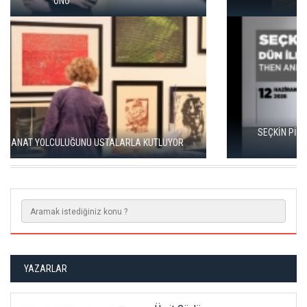
SERGİSİ AÇILDI
SEÇKİN PİRİM İLE ŞEREFİYE SARNICI'NDA "DÜN İLE BUGÜN"
SERGİSİ
YAZARLAR