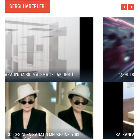
SERGİ HABERLERI
"ŞEHRİ BİZ ÖĞRENMİYORUZ, TELEFONUMUZ ÖĞRENİYOR"
BALKANLAR'DAN ALÇITEPE'YE GÖÇÜN HİKAYESİ: "KÖK HALI"