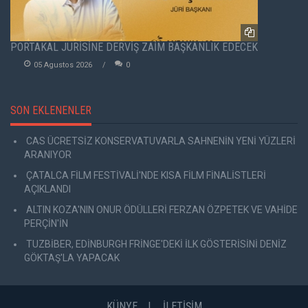
PORTAKAL JÜRİSİNE DERVİŞ ZAİM BAŞKANLIK EDECEK
05 Agustos 2026
0
SON EKLENENLER
CAS ÜCRETSİZ KONSERVATUVARLA SAHNENİN YENİ YÜZLERİ
ARANIYOR
ÇATALCA FİLM FESTİVALİ'NDE KISA FİLM FİNALİSTLERİ
AÇIKLANDI
ALTIN KOZA'NIN ONUR ÖDÜLLERİ FERZAN ÖZPETEK VE VAHİDE
PERÇİN'İN
TUZBİBER, EDİNBURGH FRİNGE'DEKİ İLK GÖSTERİSİNİ DENİZ
GÖKTAŞ'LA YAPACAK
KÜNYE
İLETİŞİM