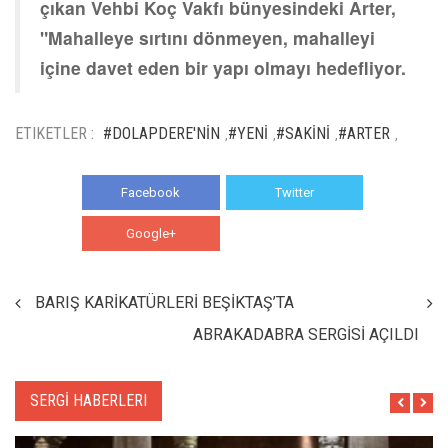
çıkan Vehbi Koç Vakfı bünyesindeki Arter,
"Mahalleye sırtını dönmeyen, mahalleyi
içine davet eden bir yapı olmayı hedefliyor.
ETIKETLER :
#DOLAPDERE'NİN
#YENİ
#SAKİNİ
#ARTER
,
,
,
,
Facebook
Twitter
Google+
WhatsApp
BARIŞ KARİKATÜRLERİ BEŞİKTAŞ’TA
ABRAKADABRA SERGİSİ AÇILDI
SERGİ HABERLERI