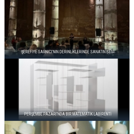
ARETE, 16 YILLIK SANAT YOLCULUĞUNU USTALARLA KUTLUYOR
"ŞEHRİ BİZ ÖĞRENMİYORUZ, TELEFONUMUZ ÖĞRENİYOR"