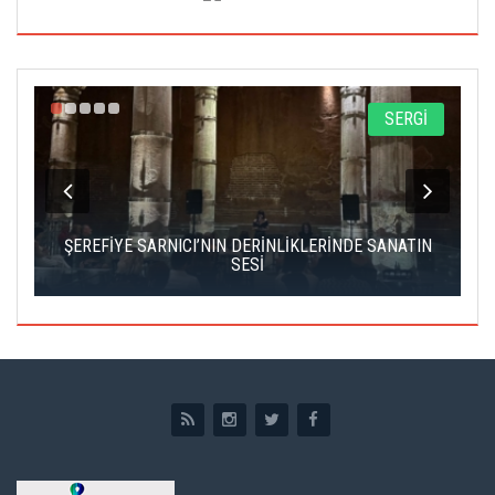
A
SERGİ
IK
ŞEREFİYE SARNICI’NIN DERİNLİKLERİNDE SANATIN
Ç
SESİ