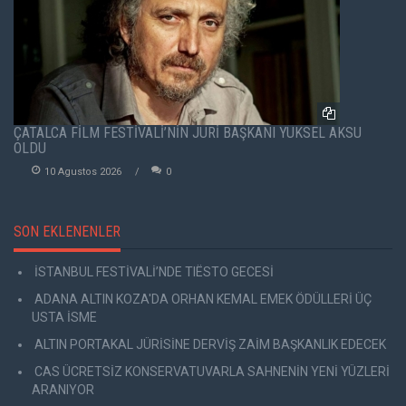
ÇATALCA FİLM FESTİVALİ’NİN JÜRİ BAŞKANI YÜKSEL AKSU
OLDU
10 Agustos 2026
0
SON EKLENENLER
İSTANBUL FESTİVALİ’NDE TIËSTO GECESİ
ADANA ALTIN KOZA'DA ORHAN KEMAL EMEK ÖDÜLLERİ ÜÇ
USTA İSME
ALTIN PORTAKAL JÜRİSİNE DERVİŞ ZAİM BAŞKANLIK EDECEK
CAS ÜCRETSİZ KONSERVATUVARLA SAHNENİN YENİ YÜZLERİ
ARANIYOR