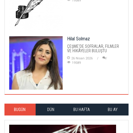
19589
Hilal Solmaz
ÇEŞME'DE SOFRALAR, FİLMLER
VE HİKÂYELER BULUŞTU
26 Nisan 2026
19589
BUGÜN
DÜN
BU HAFTA
BU AY