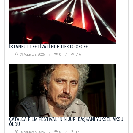
İSTANBUL FESTİVALİ’NDE TIËSTO GECESİ
09 Agustos 2026
0
516
ÇATALCA FİLM FESTİVALİ’NİN JÜRİ BAŞKANI YÜKSEL AKSU
OLDU
10 Agustos 2026
0
171