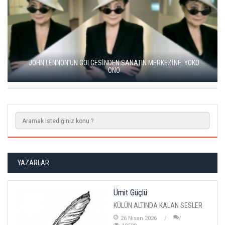
BALKANLAR'DAN ALÇITEPE'YE GÖÇÜN HİKAYESİ: "KÖK HALI"
SERGİSİ AÇILDI
YAZARLAR
Ümit Güçlü
KÜLÜN ALTINDA KALAN SESLER
26 Nisan 2026