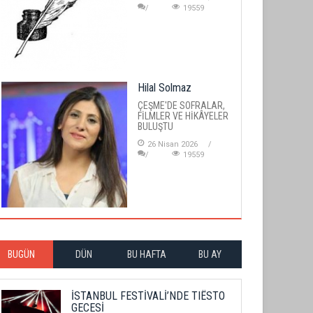
19559
Hilal Solmaz
ÇEŞME'DE SOFRALAR,
FİLMLER VE HİKÂYELER
BULUŞTU
26 Nisan 2026
19559
BUGÜN
DÜN
BU HAFTA
BU AY
İSTANBUL FESTİVALİ’NDE TIËSTO
GECESİ