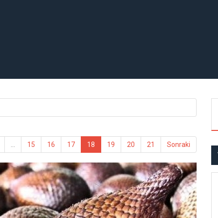
...
15
16
17
18
19
20
21
Sonraki