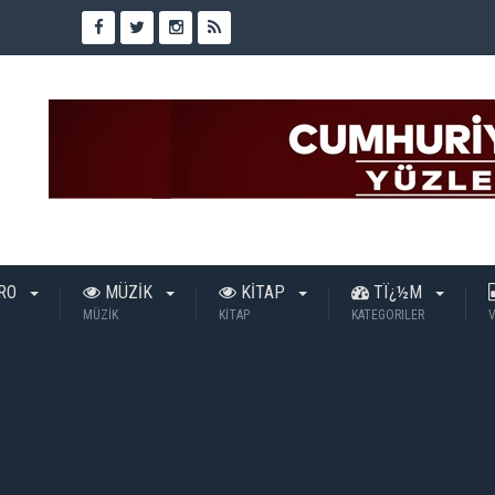
TRO
MÜZİK
KİTAP
TÏ¿½M
MÜZİK
KİTAP
KATEGORILER
V