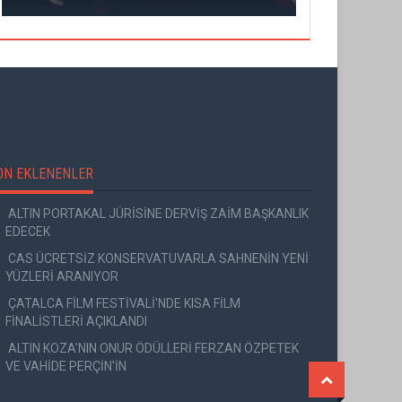
ON EKLENENLER
ALTIN PORTAKAL JÜRİSİNE DERVİŞ ZAİM BAŞKANLIK
EDECEK
CAS ÜCRETSİZ KONSERVATUVARLA SAHNENİN YENİ
YÜZLERİ ARANIYOR
ÇATALCA FİLM FESTİVALİ'NDE KISA FİLM
FİNALİSTLERİ AÇIKLANDI
ALTIN KOZA'NIN ONUR ÖDÜLLERİ FERZAN ÖZPETEK
VE VAHİDE PERÇİN'İN