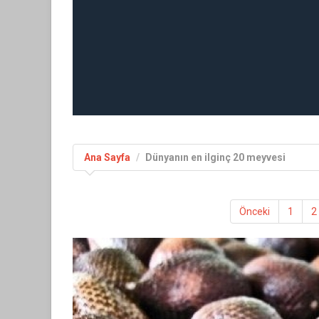
Ana Sayfa
Dünyanın en ilginç 20 meyvesi
Önceki
1
2