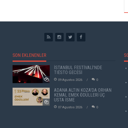
SON EKLENENLER
S
İSTANBUL FESTİVALİ’NDE
TIËSTO GECESİ
09 Agustos 2026
0
ADANA ALTIN KOZA'DA ORHAN
KEMAL EMEK ÖDÜLLERİ ÜÇ
USTA İSME
07 Agustos 2026
0