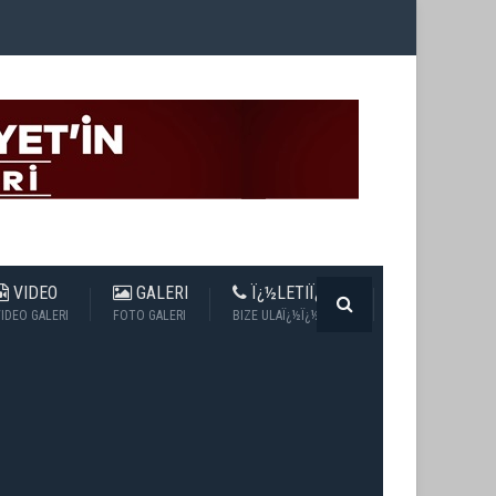
VIDEO
GALERI
Ï¿½LETIÏ¿½IM
IDEO GALERI
FOTO GALERI
BIZE ULAÏ¿½Ï¿½N