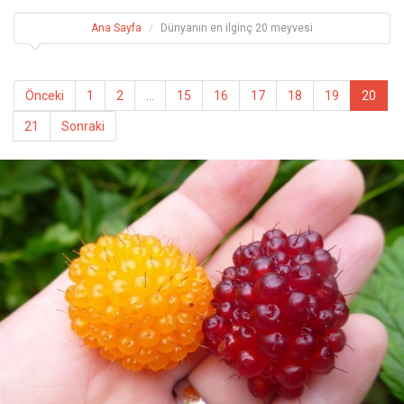
Ana Sayfa
Dünyanın en ilginç 20 meyvesi
Önceki
1
2
...
15
16
17
18
19
20
21
Sonraki