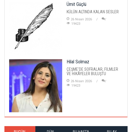
Ümit Güçlü
KÜLÜN ALTINDA KALAN SESLER
26 Nisan 2026
19423
Hilal Solmaz
ÇEŞME'DE SOFRALAR, FİLMLER
VE HİKÂYELER BULUŞTU
26 Nisan 2026
19423