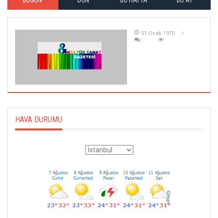
BUGÜN
DÜN
BU HAFTA
BU AY
01 Ocak 1970
HAVA DURUMU