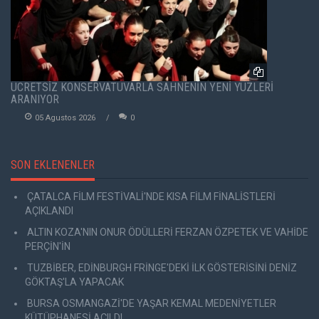
ÜCRETSİZ KONSERVATUVARLA SAHNENİN YENİ YÜZLERİ
ARANIYOR
05 Agustos 2026
0
SON EKLENENLER
ÇATALCA FİLM FESTİVALİ'NDE KISA FİLM FİNALİSTLERİ
AÇIKLANDI
ALTIN KOZA'NIN ONUR ÖDÜLLERİ FERZAN ÖZPETEK VE VAHİDE
PERÇİN'İN
TUZBİBER, EDİNBURGH FRİNGE'DEKİ İLK GÖSTERİSİNİ DENİZ
GÖKTAŞ'LA YAPACAK
BURSA OSMANGAZİ'DE YAŞAR KEMAL MEDENİYETLER
KÜTÜPHANESİ AÇILDI