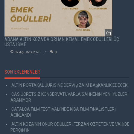
ADANA ALTIN KOZA'DA ORHAN KEMAL EMEK ÖDÜLLERİ ÜÇ
USTA İSME
07 Agustos 2026
0
SON EKLENENLER
ALTIN PORTAKAL JÜRİSİNE DERVİŞ ZAİM BAŞKANLIK EDECEK
CAS ÜCRETSİZ KONSERVATUVARLA SAHNENİN YENİ YÜZLERİ
ARANIYOR
ÇATALCA FİLM FESTİVALİ'NDE KISA FİLM FİNALİSTLERİ
AÇIKLANDI
ALTIN KOZA'NIN ONUR ÖDÜLLERİ FERZAN ÖZPETEK VE VAHİDE
PERÇİN'İN