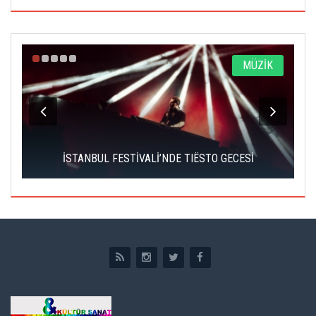
A
MÜZİK
İSTANBUL FESTİVALİ’NDE TIËSTO GECESİ