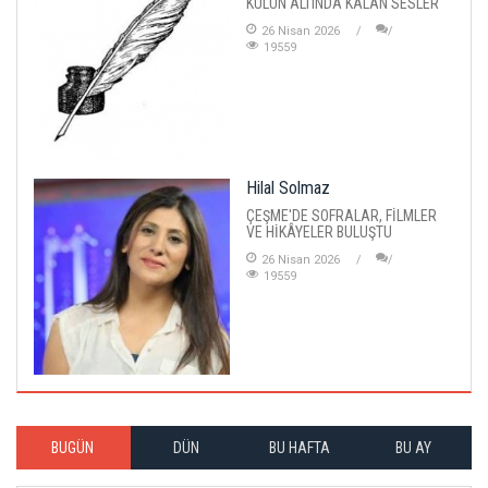
KÜLÜN ALTINDA KALAN SESLER
26 Nisan 2026
19559
Hilal Solmaz
ÇEŞME'DE SOFRALAR, FİLMLER
VE HİKÂYELER BULUŞTU
26 Nisan 2026
19559
BUGÜN
DÜN
BU HAFTA
BU AY