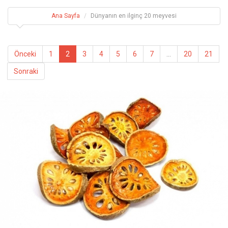
Ana Sayfa
Dünyanın en ilginç 20 meyvesi
Önceki
1
2
3
4
5
6
7
...
20
21
Sonraki