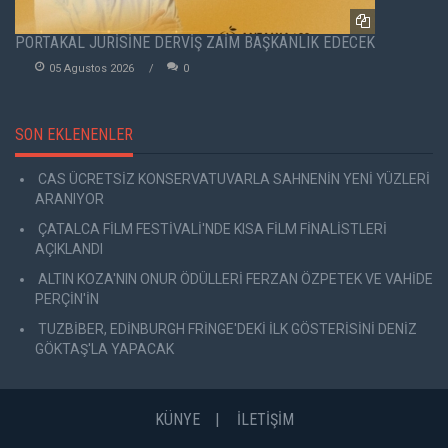
PORTAKAL JÜRİSİNE DERVİŞ ZAİM BAŞKANLIK EDECEK
05 Agustos 2026
0
SON EKLENENLER
CAS ÜCRETSİZ KONSERVATUVARLA SAHNENİN YENİ YÜZLERİ
ARANIYOR
ÇATALCA FİLM FESTİVALİ'NDE KISA FİLM FİNALİSTLERİ
AÇIKLANDI
ALTIN KOZA'NIN ONUR ÖDÜLLERİ FERZAN ÖZPETEK VE VAHİDE
PERÇİN'İN
TUZBİBER, EDİNBURGH FRİNGE'DEKİ İLK GÖSTERİSİNİ DENİZ
GÖKTAŞ'LA YAPACAK
KÜNYE
İLETİŞİM