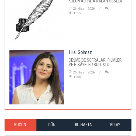
KÜLÜN ALTINDA KALAN SESLER
26 Nisan 2026
19551
Hilal Solmaz
ÇEŞME'DE SOFRALAR, FİLMLER
VE HİKÂYELER BULUŞTU
26 Nisan 2026
19551
BUGÜN
DÜN
BU HAFTA
BU AY