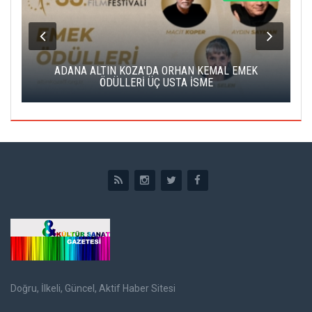
K
ADANA ALTIN KOZA'DA ORHAN KEMAL EMEK
A
ÖDÜLLERİ ÜÇ USTA İSME
Doğru, İlkeli, Güncel, Aktif Haber Sitesi