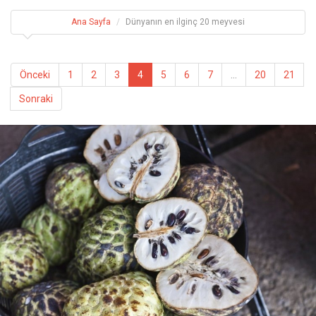
Ana Sayfa
Dünyanın en ilginç 20 meyvesi
Önceki
1
2
3
4
5
6
7
...
20
21
Sonraki