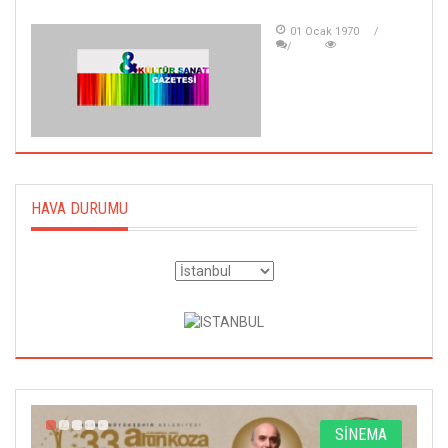
01 Ocak 1970
HAVA DURUMU
A
SİNEMA