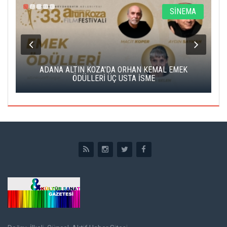
A
SİNEMA
K
ADANA ALTIN KOZA'DA ORHAN KEMAL EMEK
A
ÖDÜLLERİ ÜÇ USTA İSME