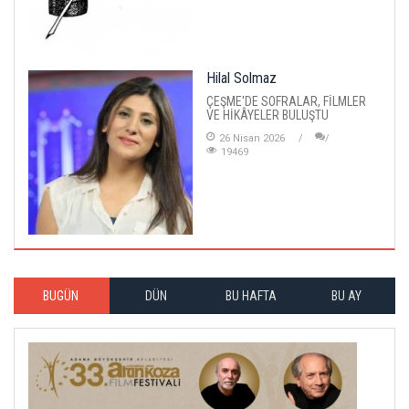
Hilal Solmaz
ÇEŞME'DE SOFRALAR, FİLMLER
VE HİKÂYELER BULUŞTU
26 Nisan 2026
19469
BUGÜN
DÜN
BU HAFTA
BU AY