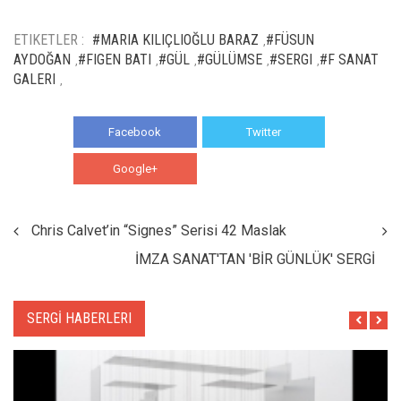
ETIKETLER :
#MARIA KILIÇLIOĞLU BARAZ
#FÜSUN
,
AYDOĞAN
#FIGEN BATI
#GÜL
#GÜLÜMSE
#SERGI
#F SANAT
,
,
,
,
,
GALERI
,
Facebook
Twitter
Google+
WhatsApp
Chris Calvet’in “Signes” Serisi 42 Maslak
İMZA SANAT'TAN 'BİR GÜNLÜK' SERGİ
SERGİ HABERLERI