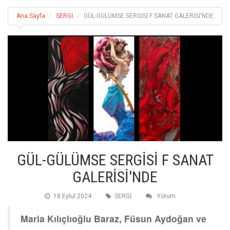
Ana Sayfa
SERGİ
GÜL-GÜLÜMSE SERGİSİ F SANAT GALERİSİ'NDE
GÜL-GÜLÜMSE SERGİSİ F SANAT
GALERİSİ'NDE
18 Eylul 2024
SERGİ
Yorum
Maria Kılıçlıoğlu Baraz, Füsun Aydoğan ve