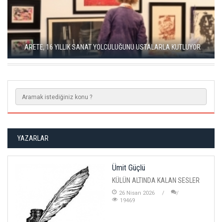
SEÇKİN PİRİM İLE ŞEREFİYE SARNICI'NDA "DÜN İLE BUGÜN"
SERGİSİ
YAZARLAR
Ümit Güçlü
KÜLÜN ALTINDA KALAN SESLER
26 Nisan 2026
19469