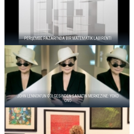
"ŞEHRİ BİZ ÖĞRENMİYORUZ, TELEFONUMUZ ÖĞRENİYOR"
BALKANLAR'DAN ALÇITEPE'YE GÖÇÜN HİKAYESİ: "KÖK HALI"
SERGİSİ AÇILDI