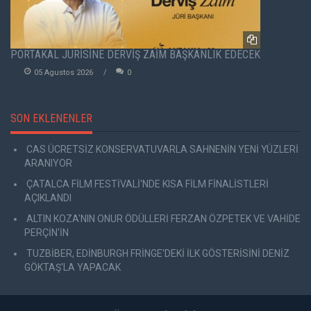
PORTAKAL JÜRİSİNE DERVİŞ ZAİM BAŞKANLIK EDECEK
05 Agustos 2026
0
SON EKLENENLER
CAS ÜCRETSİZ KONSERVATUVARLA SAHNENİN YENİ YÜZLERİ
ARANIYOR
ÇATALCA FİLM FESTİVALİ'NDE KISA FİLM FİNALİSTLERİ
AÇIKLANDI
ALTIN KOZA'NIN ONUR ÖDÜLLERİ FERZAN ÖZPETEK VE VAHİDE
PERÇİN'İN
TUZBİBER, EDİNBURGH FRİNGE'DEKİ İLK GÖSTERİSİNİ DENİZ
GÖKTAŞ'LA YAPACAK