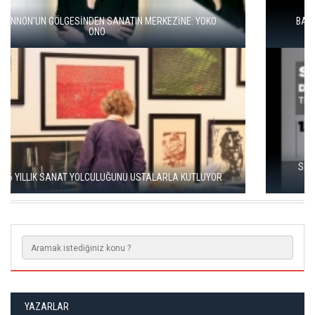
BALKANLAR'DAN ALÇITEPE'YE GÖÇÜN HİKAYESİ: "KÖK HALI"
SERGİSİ AÇILDI
SEÇKİN PİRİM İLE ŞEREFİYE SARNICI'NDA "DÜN İLE BUGÜN"
SERGİSİ
YAZARLAR