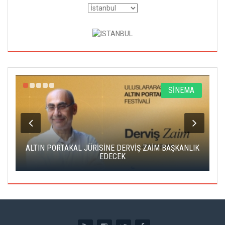
R
SİNEMA
ALTIN PORTAKAL JÜRİSİNE DERVİŞ ZAİM BAŞKANLIK
C
EDECEK