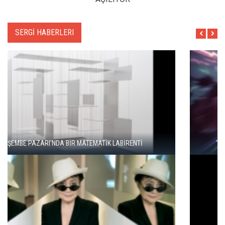
SERGİ HABERLERI
"ŞEHRİ BİZ ÖĞRENMİYORUZ, TELEFONUMUZ ÖĞRENİYOR"