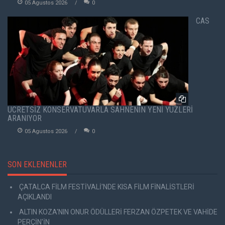
05 Agustos 2026
0
CAS
ÜCRETSİZ KONSERVATUVARLA SAHNENİN YENİ YÜZLERİ
ARANIYOR
05 Agustos 2026
0
SON EKLENENLER
ÇATALCA FİLM FESTİVALİ'NDE KISA FİLM FİNALİSTLERİ
AÇIKLANDI
ALTIN KOZA'NIN ONUR ÖDÜLLERİ FERZAN ÖZPETEK VE VAHİDE
PERÇİN'İN