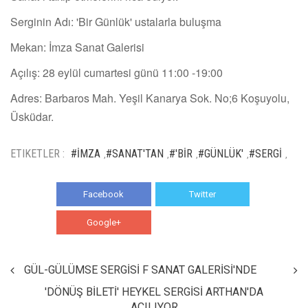
Serginin Adı: 'Bir Günlük' ustalarla buluşma
Mekan: İmza Sanat Galerisi
Açılış: 28 eylül cumartesi günü 11:00 -19:00
Adres: Barbaros Mah. Yeşil Kanarya Sok. No;6 Koşuyolu,
Üsküdar.
ETIKETLER :
#İMZA
#SANAT'TAN
#'BİR
#GÜNLÜK'
#SERGİ
,
,
,
,
,
Facebook
Twitter
Google+
WhatsApp
GÜL-GÜLÜMSE SERGİSİ F SANAT GALERİSİ'NDE
'DÖNÜŞ BİLETİ' HEYKEL SERGİSİ ARTHAN'DA
AÇILIYOR