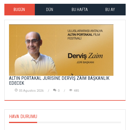
BUGÜN
DÜN
BU HAFTA
BU AY
ALTIN PORTAKAL JÜRİSİNE DERVİŞ ZAİM BAŞKANLIK
EDECEK
05 Agustos 2026
0
485
HAVA DURUMU