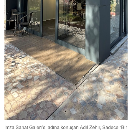
İmza Sanat Galeri’si adına konuşan Adil Zehir, Sadece “Bir