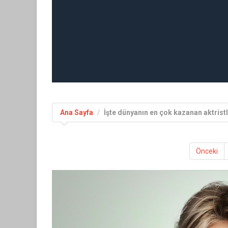
Ana Sayfa
İşte dünyanın en çok kazanan aktristl
Önceki