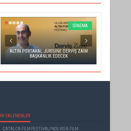
SİNEMA
ALTIN PORTAKAL JÜRİSİNE DERVİŞ ZAİM
CAS ÜCRE
BAŞKANLIK EDECEK
SAHNENİN 
ON EKLENENLER
ÇATALCA FİLM FESTİVALİ'NDE KISA FİLM