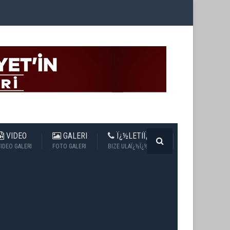
VIDEO
GALERI
Ï¿½LETIÏ¿½IM
IDEO GALERI
FOTO GALERI
BIZE ULAÏ¿½Ï¿½N