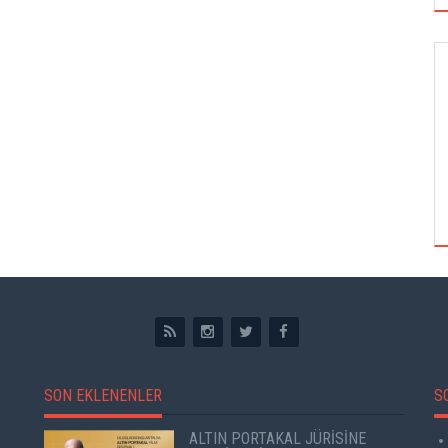
GÖRSEL SANATLAR
TUZBİBER, EDİNBURGH FRİNGE'DEKİ İLK
GÖSTERİSİNİ DENİZ GÖKTAŞ'LA YAPACAK
SON EKLENENLER
S
ALTIN PORTAKAL JÜRİSİNE