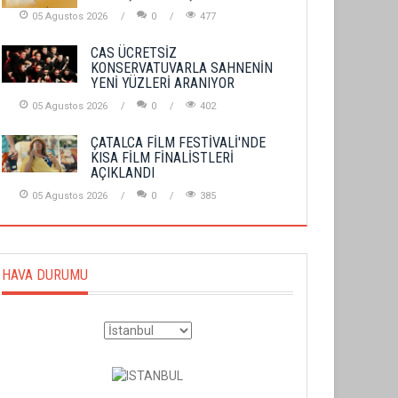
05 Agustos 2026
0
477
CAS ÜCRETSİZ
KONSERVATUVARLA SAHNENİN
YENİ YÜZLERİ ARANIYOR
05 Agustos 2026
0
402
ÇATALCA FİLM FESTİVALİ'NDE
KISA FİLM FİNALİSTLERİ
AÇIKLANDI
05 Agustos 2026
0
385
HAVA DURUMU