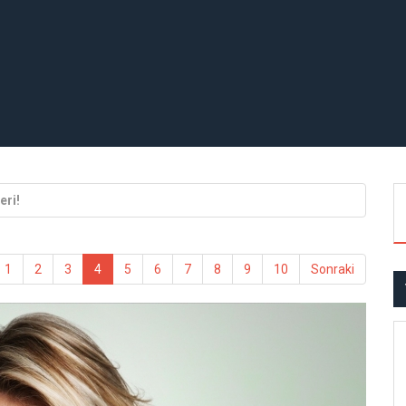
eri!
1
2
3
4
5
6
7
8
9
10
Sonraki