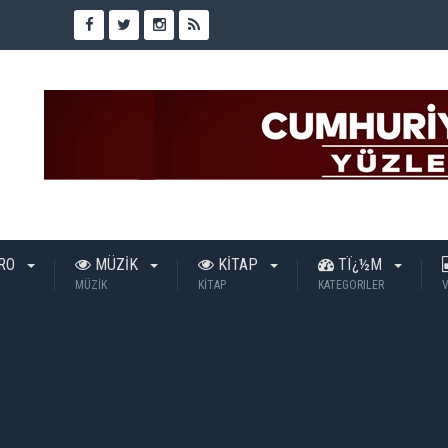
TRO
MÜZİK
KİTAP
TÏ¿½M
MÜZİK
KİTAP
KATEGORILER
V