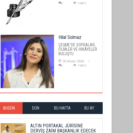
19411
Hilal Solmaz
ÇEŞME'DE SOFRALAR,
FİLMLER VE HİKÂYELER
BULUŞTU
26 Nisan 2026
19411
BUGÜN
DÜN
BU HAFTA
BU AY
ALTIN PORTAKAL JÜRİSİNE
DERVİŞ ZAİM BAŞKANLIK EDECEK