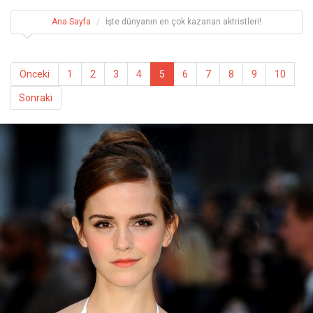
Ana Sayfa
İşte dünyanın en çok kazanan aktristleri!
Önceki
1
2
3
4
5
6
7
8
9
10
Sonraki