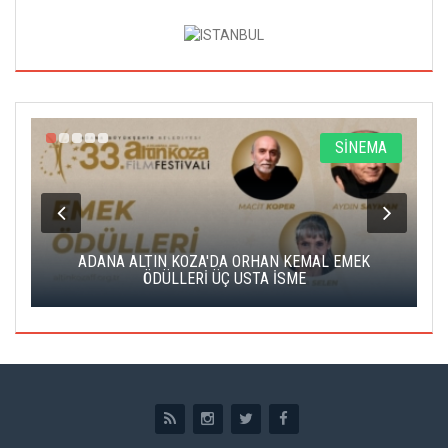
A
SİNEMA
K
ADANA ALTIN KOZA'DA ORHAN KEMAL EMEK
A
ÖDÜLLERİ ÜÇ USTA İSME