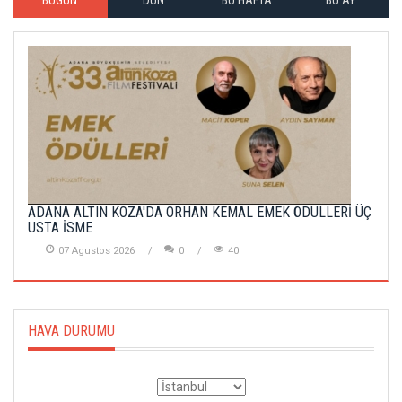
BUGÜN
DÜN
BU HAFTA
BU AY
ADANA ALTIN KOZA'DA ORHAN KEMAL EMEK ÖDÜLLERİ ÜÇ
USTA İSME
07 Agustos 2026
0
40
HAVA DURUMU