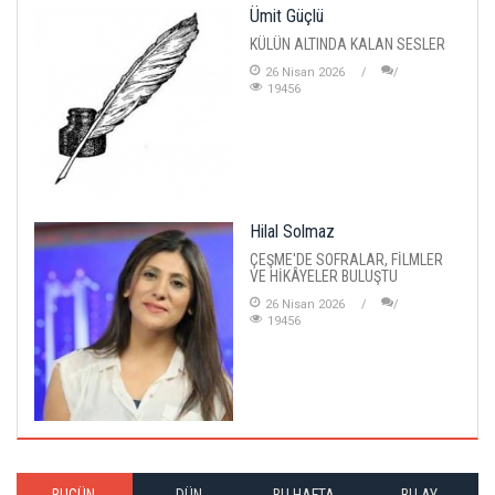
Ümit Güçlü
KÜLÜN ALTINDA KALAN SESLER
26 Nisan 2026
19456
Hilal Solmaz
ÇEŞME'DE SOFRALAR, FİLMLER
VE HİKÂYELER BULUŞTU
26 Nisan 2026
19456