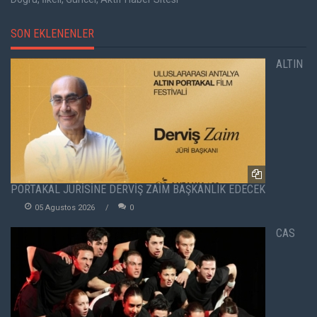
SON EKLENENLER
ALTIN
PORTAKAL JÜRİSİNE DERVİŞ ZAİM BAŞKANLIK EDECEK
05 Agustos 2026
0
CAS