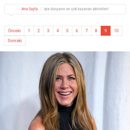
Ana Sayfa
İşte dünyanın en çok kazanan aktristleri!
Önceki
1
2
3
4
5
6
7
8
9
10
Sonraki