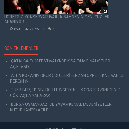
ÜCRETSİZ KONSERVATUVARLA SAHNENİN YENİ YÜZLERİ
ARANIYOR
05 Agustos 2026
0
SON EKLENENLER
ÇATALCA FİLM FESTİVALİ'NDE KISA FİLM FİNALİSTLERİ
AÇIKLANDI
ALTIN KOZA'NIN ONUR ÖDÜLLERİ FERZAN ÖZPETEK VE VAHİDE
PERÇİN'İN
TUZBİBER, EDİNBURGH FRİNGE'DEKİ İLK GÖSTERİSİNİ DENİZ
GÖKTAŞ'LA YAPACAK
BURSA OSMANGAZİ'DE YAŞAR KEMAL MEDENİYETLER
KÜTÜPHANESİ AÇILDI