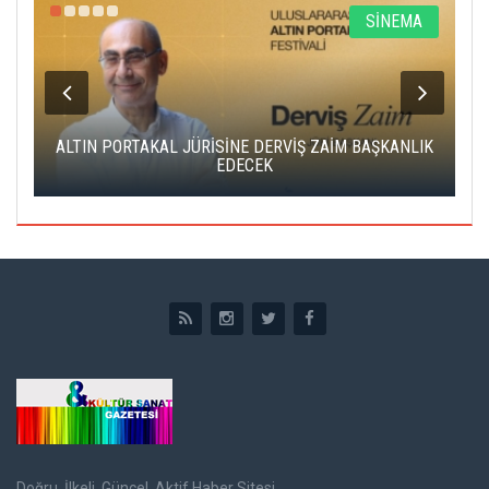
R
SİNEMA
ALTIN PORTAKAL JÜRİSİNE DERVİŞ ZAİM BAŞKANLIK
C
EDECEK
Doğru, İlkeli, Güncel, Aktif Haber Sitesi