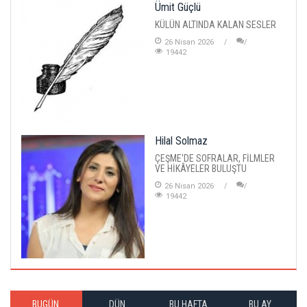
Ümit Güçlü
KÜLÜN ALTINDA KALAN SESLER
26 Nisan 2026
19442
Hilal Solmaz
ÇEŞME'DE SOFRALAR, FİLMLER
VE HİKÂYELER BULUŞTU
26 Nisan 2026
19442
BUGÜN
DÜN
BU HAFTA
BU AY