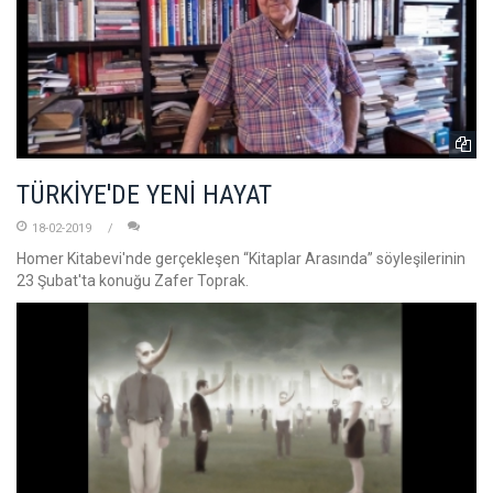
TÜRKİYE'DE YENİ HAYAT
18-02-2019
Homer Kitabevi'nde gerçekleşen “Kitaplar Arasında” söyleşilerinin
23 Şubat'ta konuğu Zafer Toprak.