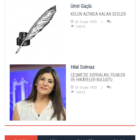
Ümit Güçlü
KÜLÜN ALTINDA KALAN SESLER
01 Ocak 1970
13213
Hilal Solmaz
ÇEŞME'DE SOFRALAR, FİLMLER
VE HİKÂYELER BULUŞTU
01 Ocak 1970
13213