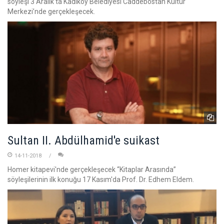
söyleşi 3 Aralık'ta Kadıköy Belediyesi Caddebostan Kültür
Merkezi’nde gerçekleşecek.
Sultan II. Abdülhamid'e suikast
14-11-2018
Homer kitapevi'nde gerçekleşecek “Kitaplar Arasında”
söyleşilerinin ilk konuğu 17 Kasım'da Prof. Dr. Edhem Eldem.