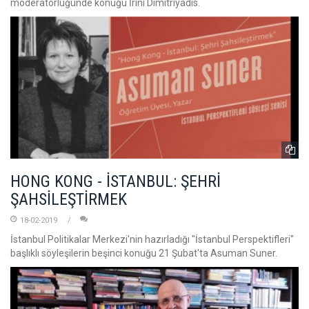
moderatörlüğünde konuğu İrini Dimitriyadis.
HONG KONG - İSTANBUL: ŞEHRİ
ŞAHSİLEŞTİRMEK
18-02-2019
İstanbul Politikalar Merkezi'nin hazırladığı "İstanbul Perspektifleri"
başlıklı söyleşilerin beşinci konuğu 21 Şubat'ta Asuman Suner.