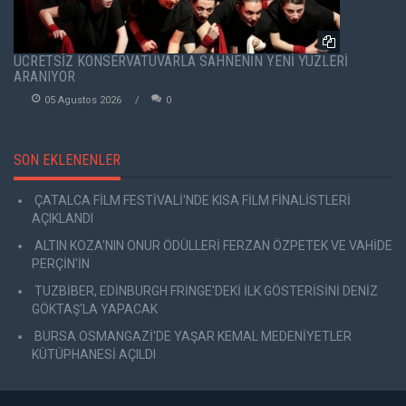
ÜCRETSİZ KONSERVATUVARLA SAHNENİN YENİ YÜZLERİ
ARANIYOR
05 Agustos 2026
0
SON EKLENENLER
ÇATALCA FİLM FESTİVALİ'NDE KISA FİLM FİNALİSTLERİ
AÇIKLANDI
ALTIN KOZA'NIN ONUR ÖDÜLLERİ FERZAN ÖZPETEK VE VAHİDE
PERÇİN'İN
TUZBİBER, EDİNBURGH FRİNGE'DEKİ İLK GÖSTERİSİNİ DENİZ
GÖKTAŞ'LA YAPACAK
BURSA OSMANGAZİ'DE YAŞAR KEMAL MEDENİYETLER
KÜTÜPHANESİ AÇILDI