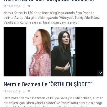
19-12-2018
Namık Kemal’in 150 sene önce sürgün yıllarında Ziya Paşa ile
birlikte Avrupa’da çıkardıkları gazete “Hürriyet”, Türkiye’de ilk kez
VakıfBank Kültür Yayınları tarafından yayımlanıyor.
Nermin Bezmen ile "ÖRTÜLEN ŞİDDET"
30-11-2018
Usta yazar Nermin Bezmen ve Büşra Sanay'ın üstü örtülen, sümen
altı edilen ‘çocuklara yönelik şiddet’ ve ‘taciz’ konularını ele alacağı