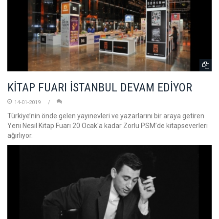
KİTAP FUARI İSTANBUL DEVAM EDİYOR
14-01-2019
Türkiye’nin önde gelen yayınevleri ve yazarlarını bir araya getiren
Yeni Nesil Kitap Fuarı 20 Ocak'a kadar Zorlu PSM’de kitapseverleri
ağırlıyor.