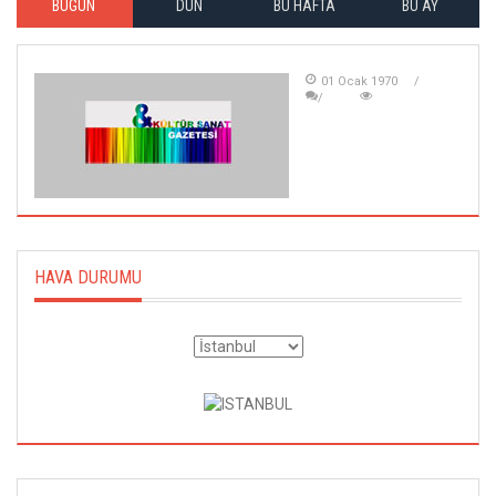
BUGÜN
DÜN
BU HAFTA
BU AY
01 Ocak 1970
HAVA DURUMU