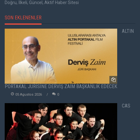
Doğru, İlkeli, Güncel, Aktif Haber Sitesi
SON EKLENENLER
ALTIN
PORTAKAL JÜRİSİNE DERVİŞ ZAİM BAŞKANLIK EDECEK
05 Agustos 2026
0
CAS