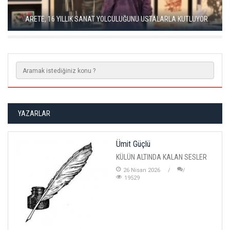
SEÇKİN PİRİM İLE ŞEREFİYE SARNICI'NDA "DÜN İLE BUGÜN"
SERGİSİ
YAZARLAR
Ümit Güçlü
KÜLÜN ALTINDA KALAN SESLER
26 Nisan 2026
19529