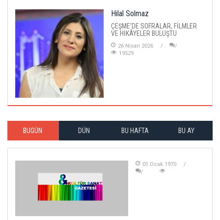
Hilal Solmaz
ÇEŞME'DE SOFRALAR, FİLMLER
VE HİKÂYELER BULUŞTU
26 Nisan 2026
19529
BUGÜN
DÜN
BU HAFTA
BU AY
01 Ocak 1970