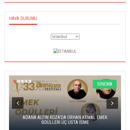
HAVA DURUMU
A
SİNEMA
K
ADANA ALTIN KOZA'DA ORHAN KEMAL EMEK
A
ÖDÜLLERİ ÜÇ USTA İSME