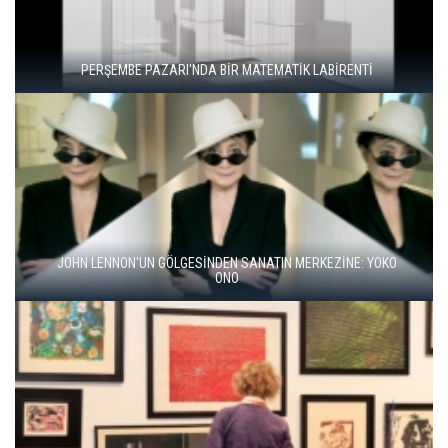
"ŞEHRİ BİZ ÖĞRENMİYORUZ, TELEFONUMUZ ÖĞRENİYOR"
BALKANLAR'DAN ALÇITEPE'YE GÖÇÜN HİKAYESİ: "KÖK HALI"
SERGİSİ AÇILDI