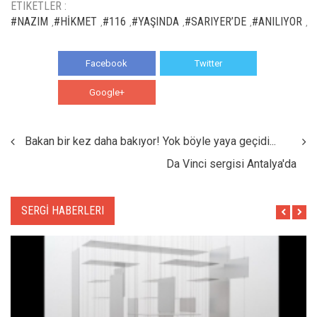
ETIKETLER :
#NAZIM
#HİKMET
#116
#YAŞINDA
#SARIYER’DE
#ANILIYOR
,
,
,
,
,
,
Facebook
Twitter
Google+
WhatsApp
Bakan bir kez daha bakıyor! Yok böyle yaya geçidi...
Da Vinci sergisi Antalya'da
SERGİ HABERLERI