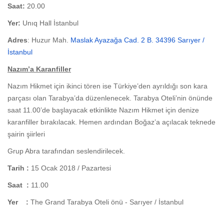
Saat:
20.00
Yer:
Unıq Hall İstanbul
Adres
: Huzur Mah.
Maslak Ayazağa Cad. 2 B. 34396 Sarıyer /
İstanbul
Nazım’a Karanfiller
Nazım Hikmet için ikinci tören ise Türkiye’den ayrıldığı son kara
parçası olan Tarabya’da düzenlenecek. Tarabya Oteli’nin önünde
saat 11.00’de başlayacak etkinlikte Nazım Hikmet için denize
karanfiller bırakılacak. Hemen ardından Boğaz’a açılacak teknede
şairin şiirleri
Grup Abra tarafından seslendirilecek.
Tarih :
15 Ocak 2018 / Pazartesi
Saat :
11.00
Yer :
The Grand Tarabya Oteli önü - Sarıyer / İstanbul