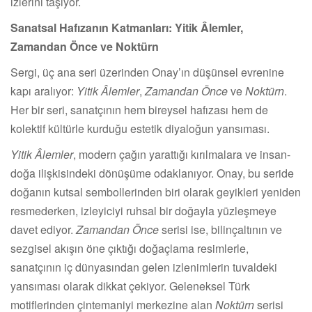
izlerini taşıyor.
Sanatsal Hafızanın Katmanları: Yitik Âlemler,
Zamandan Önce ve Noktürn
Sergi, üç ana seri üzerinden Onay’ın düşünsel evrenine
kapı aralıyor:
Yitik Âlemler
,
Zamandan Önce
ve
Noktürn
.
Her bir seri, sanatçının hem bireysel hafızası hem de
kolektif kültürle kurduğu estetik diyaloğun yansıması.
Yitik Âlemler
, modern çağın yarattığı kırılmalara ve insan-
doğa ilişkisindeki dönüşüme odaklanıyor. Onay, bu seride
doğanın kutsal sembollerinden biri olarak geyikleri yeniden
resmederken, izleyiciyi ruhsal bir doğayla yüzleşmeye
davet ediyor.
Zamandan Önce
serisi ise, bilinçaltının ve
sezgisel akışın öne çıktığı doğaçlama resimlerle,
sanatçının iç dünyasından gelen izlenimlerin tuvaldeki
yansıması olarak dikkat çekiyor. Geleneksel Türk
motiflerinden çintemaniyi merkezine alan
Noktürn
serisi