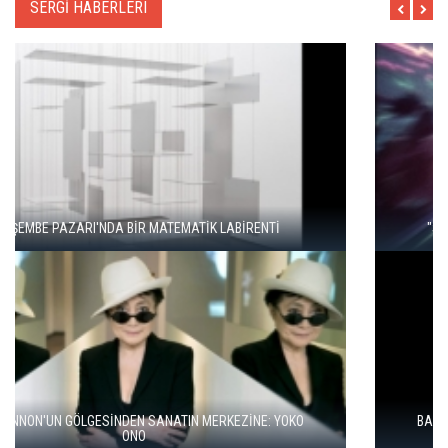
SERGİ HABERLERI
"ŞEHRİ BİZ ÖĞRENMİYORUZ, TELEFONUMUZ ÖĞRENİYOR"
BALKANLAR'DAN ALÇITEPE'YE GÖÇÜN HİKAYESİ: "KÖK HALI"
SERGİSİ AÇILDI