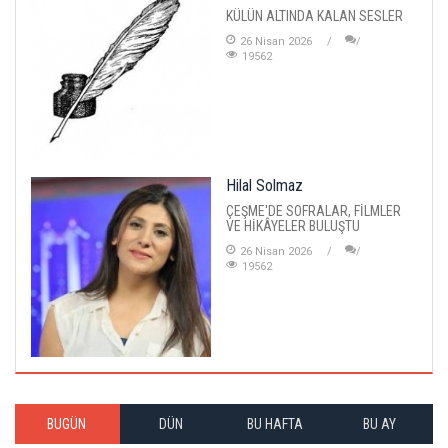
KÜLÜN ALTINDA KALAN SESLER
26 Nisan 2026
19562
Hilal Solmaz
ÇEŞME'DE SOFRALAR, FİLMLER
VE HİKÂYELER BULUŞTU
26 Nisan 2026
19562
BUGÜN
DÜN
BU HAFTA
BU AY