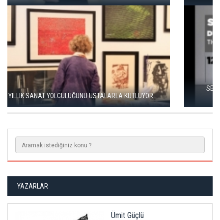
SEÇKİN PİRİM İLE ŞEREFİYE SARNICI'NDA "DÜN İLE BUGÜN"
SERGİSİ
YAZARLAR
Ümit Güçlü