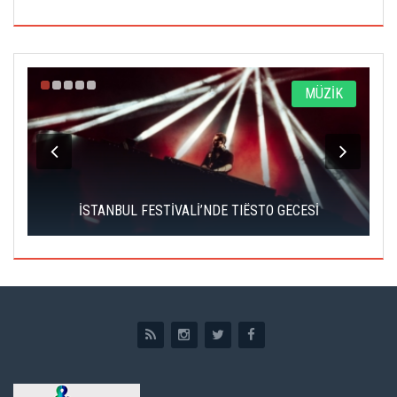
A
MÜZİK
İSTANBUL FESTİVALİ’NDE TIËSTO GECESİ