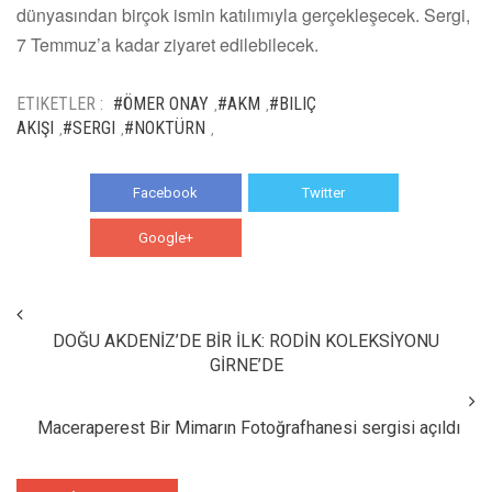
dünyasından birçok ismin katılımıyla gerçekleşecek. Sergi,
7 Temmuz’a kadar ziyaret edilebilecek.
ETIKETLER :
#ÖMER ONAY
#AKM
#BILIÇ
,
,
AKIŞI
#SERGI
#NOKTÜRN
,
,
,
Facebook
Twitter
Google+
WhatsApp
DOĞU AKDENİZ’DE BİR İLK: RODİN KOLEKSİYONU
GİRNE’DE
Maceraperest Bir Mimarın Fotoğrafhanesi sergisi açıldı