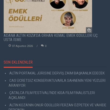
ADANA ALTIN KOZA'DA ORHAN KEMAL EMEK ÖDÜLLERİ ÜÇ
USTA İSME
07 Agustos 2026
0
SON EKLENENLER
ALTIN PORTAKAL JÜRİSİNE DERVİŞ ZAİM BAŞKANLIK EDECEK
CAS ÜCRETSİZ KONSERVATUVARLA SAHNENİN YENİ YÜZLERİ
ARANIYOR
ÇATALCA FİLM FESTİVALİ'NDE KISA FİLM FİNALİSTLERİ
AÇIKLANDI
ALTIN KOZA'NIN ONUR ÖDÜLLERİ FERZAN ÖZPETEK VE VAHİDE
PERÇİN'İN