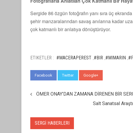
Fotoğraflarla Anlatılan Çok Katmanlı Bir Haya
Sergide 86 özgün fotoğrafın yanı sıra üç ekranda
şehir manzaralarından savaş anılarına kadar uz
çok katmanlı bir anlatıya dönüştürüyor.
ETIKETLER :
#MACERAPEREST
#BIR
#MIMARIN
#
,
,
,
Facebook
Twitter
Google+
WhatsApp
ÖMER ONAY’DAN ZAMANA DİRENEN BİR SERGİ:
Salt Sanatsal Araşt
SERGİ HABERLERI