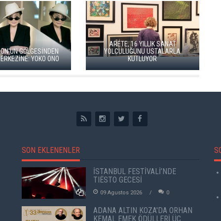
ALKANLAR'DAN ALÇITEPE'YE
SEÇKİN PİRİM İLE ŞEREFİYE
GÖÇÜN HİKAYESİ: "KÖK HALI"
SARNICI'NDA "DÜN İLE BUGÜN"
SERGİSİ AÇILDI
SERGİSİ
SON EKLENENLER
S
İSTANBUL FESTİVALİ’NDE
TIËSTO GECESİ
09 Agustos 2026
0
ADANA ALTIN KOZA'DA ORHAN
KEMAL EMEK ÖDÜLLERİ ÜÇ