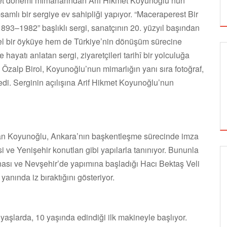
yet dönemi mimarlarından Arif Hikmet Koyunoğlu’nun
samlı bir sergiye ev sahipliği yapıyor. “Maceraperest Bir
93–1982” başlıklı sergi, sanatçının 20. yüzyıl başından
eysel bir öyküye hem de Türkiye’nin dönüşüm sürecine
 hayatı anlatan sergi, ziyaretçileri tarihî bir yolculuğa
Özalp Birol, Koyunoğlu’nun mimarlığın yanı sıra fotoğraf,
edi. Serginin açılışına Arif Hikmet Koyunoğlu’nun
 olan Koyunoğlu, Ankara’nın başkentleşme sürecinde imza
ve Yenişehir konutları gibi yapılarla tanınıyor. Bununla
 binası ve Nevşehir’de yapımına başladığı Hacı Bektaş Veli
SİNEMA
anında iz bıraktığını gösteriyor.
ÇATALCA FİLM FESTİVALİ'NDE KISA FİLM
yaşlarda, 10 yaşında edindiği ilk makineyle başlıyor.
FİNALİSTLERİ AÇIKLANDI