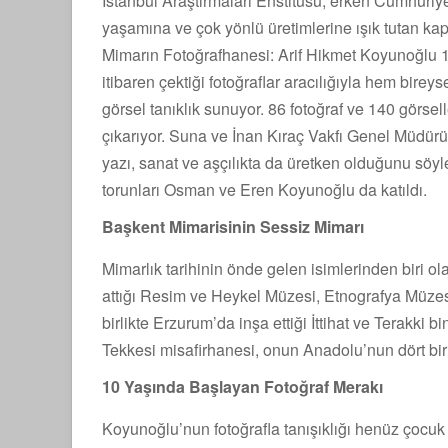
İstanbul Araştırmaları Enstitüsü, erken Cumhuri
yaşamına ve çok yönlü üretimlerine ışık tutan kap
Mimarın Fotoğrafhanesi: Arif Hikmet Koyunoğlu 18
itibaren çektiği fotoğraflar aracılığıyla hem bir
görsel tanıklık sunuyor. 86 fotoğraf ve 140 görselle
çıkarıyor. Suna ve İnan Kıraç Vakfı Genel Müdürü 
yazı, sanat ve aşçılıkta da üretken olduğunu söyl
torunları Osman ve Eren Koyunoğlu da katıldı.
Başkent Mimarisinin Sessiz Mimarı
Mimarlık tarihinin önde gelen isimlerinden biri
attığı Resim ve Heykel Müzesi, Etnografya Müzesi 
birlikte Erzurum’da inşa ettiği İttihat ve Terakki
Tekkesi misafirhanesi, onun Anadolu’nun dört bir y
10 Yaşında Başlayan Fotoğraf Merakı
Koyunoğlu’nun fotoğrafla tanışıklığı henüz çocuk 