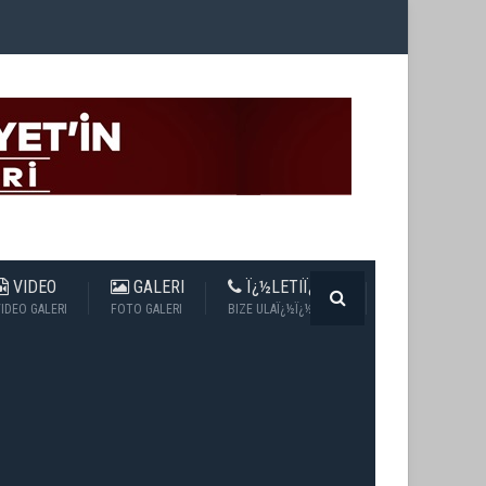
VIDEO
GALERI
Ï¿½LETIÏ¿½IM
IDEO GALERI
FOTO GALERI
BIZE ULAÏ¿½Ï¿½N