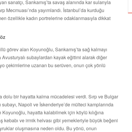
yan sanatçı, Sarıkamış’ta savaş alanında kar sularıyla
r Harp Mecmuası’nda yayımlandı. İstanbul’da kurduğu
men özellikle kadın portrelerine odaklanmasıyla dikkat
Göz
llü görev alan Koyunoğlu, Sarıkamış’ta sağ kalmayı
 Avusturyalı subaylardan kayak eğitimi alarak diğer
dyo çekimlerine uzanan bu serüven, onun çok yönlü
a dolu bir hayatta kalma mücadelesi verdi. Sırp ve Bulgar
 subayı, Napoli ve İskenderiye’de mülteci kamplarında
en Koyunoğlu, hayatta kalabilmek için köylü kılığına
laş kebabı ve irmik helvası gibi yemekleriyle büyük beğeni
yruklar oluşmasına neden oldu. Bu yönü, onun