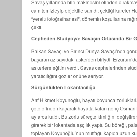
Savaş yıllarında bile makinesini elinden bırakma
cam temizleyip objektife sarıldı; çektiği karele
“yeraltı fotoğrafhanesi”, dönemin koşullarına rağ
çekti.
Cepheden Stüdyoya: Savaşın Ortasında Bir 
Balkan Savaşı ve Birinci Dünya Savaşı’nda gönü
başaran az sayıdaki askerden biriydi. Erzurum’da
askerlere eğitim verdi. Savaş cephelerinden stü
yaratıcılığını gözler önüne seriyor.
Sürgünlükten Lokantacılığa
Arif Hikmet Koyunoğlu, hayatı boyunca zorluklarl
çetelerinden kaçarak hayatta kalan genç Osmanlı
aylarca kaldı. Bu zorlu süreçte kimliğini değiştir
girerek bir lokantada aşçılık yaptı. Su böreği, pa
toplayan Koyunoğlu’nun mutfağı, kapıda uzun ku