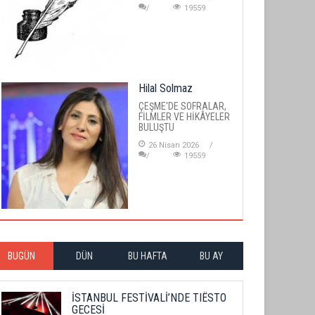
19559
Hilal Solmaz
ÇEŞME'DE SOFRALAR,
FİLMLER VE HİKÂYELER
BULUŞTU
26 Nisan 2026
19559
BUGÜN
DÜN
BU HAFTA
BU AY
İSTANBUL FESTİVALİ’NDE TIËSTO
GECESİ