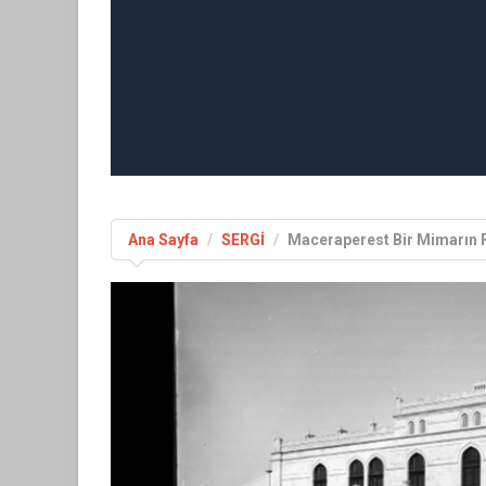
Ana Sayfa
SERGİ
Maceraperest Bir Mimarın F