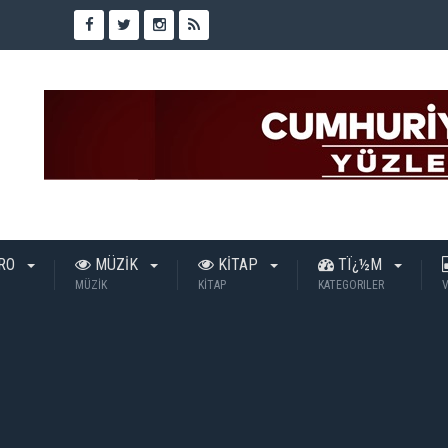
TRO
MÜZİK
KİTAP
TÏ¿½M
MÜZİK
KİTAP
KATEGORILER
V