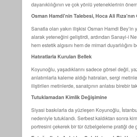
dayanıklılığının ve çok yönlü yeteneklerinin öneml
Osman Hamdi'nin Talebesi, Hoca Ali Rıza'nın 
Sanatla olan yakın ilişkisi Osman Hamdi Bey’in y
alarak yeteneğini geliştirdi, ardından Sanayi-i Ne
hem estetik algısını hem de mimari duyarlılığını be
Hatıratlarla Kurulan Bellek
Koyunoğlu, yaşadıklarını sadece görsel değil, yazı
anlatımlarla kaleme aldığı hatıraları, sergi metin
iliştirilen metinlerde, sanatçının anlatısı birebir tak
Tutuklamadan Kimlik Değişimine
Siyasi baskılarla da yüzleşen Koyunoğlu, İstanbul
nedeniyle tutuklandı. Serbest kaldıktan sonra kim
portresini çekerek bir tür özbelgeleme pratiği de g