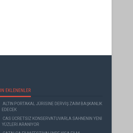
ON EKLENENLER
ALTIN PORTAKAL JÜRİSİNE DERVİŞ ZAİM BAŞKANLIK
EDECEK
CAS ÜCRETSİZ KONSERVATUVARLA SAHNENİN YENİ
YÜZLERİ ARANIYOR