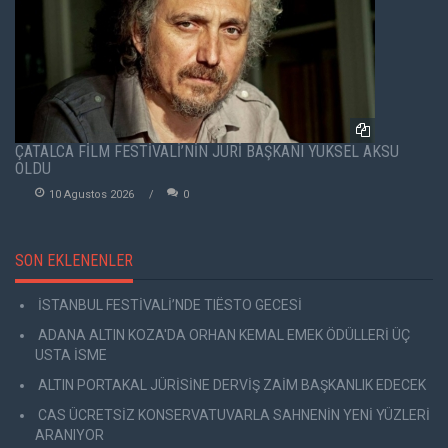
ÇATALCA FİLM FESTİVALİ’NİN JÜRİ BAŞKANI YÜKSEL AKSU
OLDU
10 Agustos 2026
0
SON EKLENENLER
İSTANBUL FESTİVALİ’NDE TIËSTO GECESİ
ADANA ALTIN KOZA'DA ORHAN KEMAL EMEK ÖDÜLLERİ ÜÇ
USTA İSME
ALTIN PORTAKAL JÜRİSİNE DERVİŞ ZAİM BAŞKANLIK EDECEK
CAS ÜCRETSİZ KONSERVATUVARLA SAHNENİN YENİ YÜZLERİ
ARANIYOR