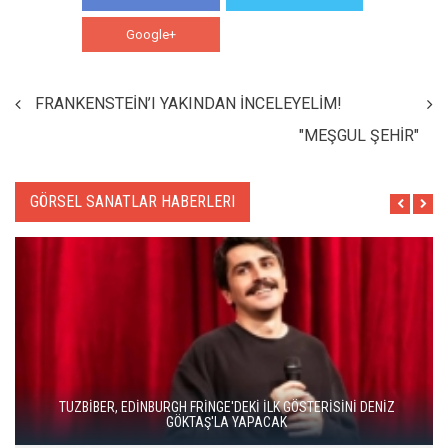
Google+
WhatsApp
FRANKENSTEİN’I YAKINDAN İNCELEYELİM!
"MEŞGUL ŞEHİR"
GÖRSEL SANATLAR HABERLERI
DUENDE TİYATRO’DAN BAHAR HAREKETİ