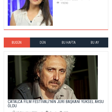
19590
BUGÜN
DÜN
BU HAFTA
BU AY
ÇATALCA FİLM FESTİVALİ’NİN JÜRİ BAŞKANI YÜKSEL AKSU
OLDU