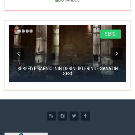
A
SERGİ
IK
ŞEREFİYE SARNICI’NIN DERİNLİKLERİNDE SANATIN
Ç
SESİ