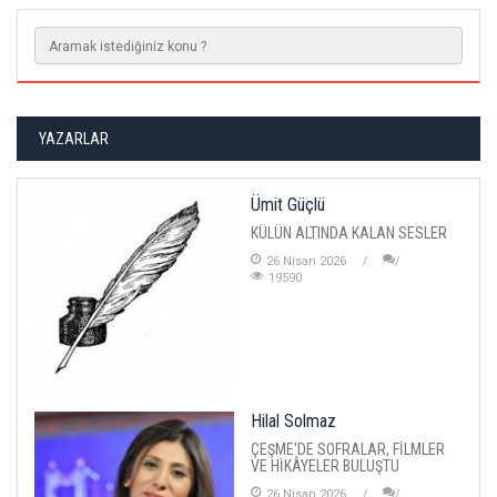
YAZARLAR
Ümit Güçlü
KÜLÜN ALTINDA KALAN SESLER
26 Nisan 2026
19590
Hilal Solmaz
ÇEŞME'DE SOFRALAR, FİLMLER
VE HİKÂYELER BULUŞTU
26 Nisan 2026