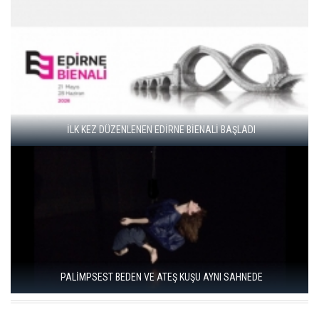
GENÇ SANATÇILAR İÇİN “FRAGMANLAR” BAŞVURULARI
BAŞLADI
EDİRNE BİENALİ “KÖPRÜLER” TEMASIYLA 21 MAYIS’TA
BAŞLIYOR