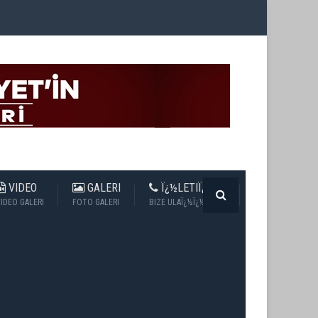
VIDEO
GALERI
Ï¿½LETIÏ¿½IM
IDEO GALERI
FOTO GALERI
BIZE ULAÏ¿½Ï¿½N