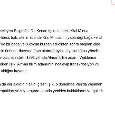
inceleyen Epigrafist Dr. Kenan Işık da stelin Kral Minua
bildirdi. Işık, stel metninde Kral Minua’nın yaptırdığı bağa kendi
i’ye bir boğa ve 3 koyun kurban edildikten sonra bağdan elde
elin önünde libasyon (sıvı akıtma) ayinleri yapıldığına yönelik
nde bulunan stelin 1891 yılında Alman bilim adamı Waldemar
ildiren Işık, Alman bilim adamının inceleyip transkripsiyon ve
 aldığını kaydetti.
a yer aldığının altını çizen Işık, o dönemde Van’da yaşanan
yaptıkları yüzey araştırmasında yeniden bulduklarını vurguladı.