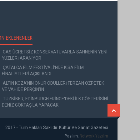
ON EKLENENLER
CAS ÜCRETSİZ KONSERVATUVARLA SAHNENİN YENİ
YÜZLERİ ARANIYOR
ÇATALCA FİLM FESTİVALİ'NDE KISA FİLM
FİNALİSTLERİ AÇIKLANDI
ALTIN KOZA'NIN ONUR ÖDÜLLERİ FERZAN ÖZPETEK
VE VAHİDE PERÇİN'İN
TUZBİBER, EDİNBURGH FRİNGE'DEKİ İLK GÖSTERİSİNİ
DENİZ GÖKTAŞ'LA YAPACAK
2017 - Tüm Hakları Saklıdır. Kültür Ve Sanat Gazetesi
Yazılım:
Network Yazılım