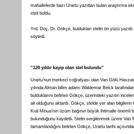
mahallelerde bazı Urartu yazıtları bulan araştırma ek
steli buldu.
Yrd. Doç. Dr. Gökçe, buldukları stelin ön yüzü yazıtl
söyledi.
“120 yıldır kayıp olan stel bulundu”
Urartu’nun merkezi coğrafyası olan Van Gölü Havzası
yılında Alman bilim adamı Waldemar Belck tarafından or
bulduklarını belirten Gökçe, üzerindeki yazıtın ince
ait olduğunu aktardı. Gökçe, stelde yer alan bilgilerin 
Kral Minua’nın üzüm bağının büyük ihtimalle önemli b
bulunduğunu kaydetti. Stelin sergilenmek üzere Va
tamamlandığını belirten Gökçe, Urartu tarihi açısından ö