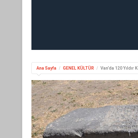
Ana Sayfa
GENEL KÜLTÜR
Van’da 120 Yıldır 