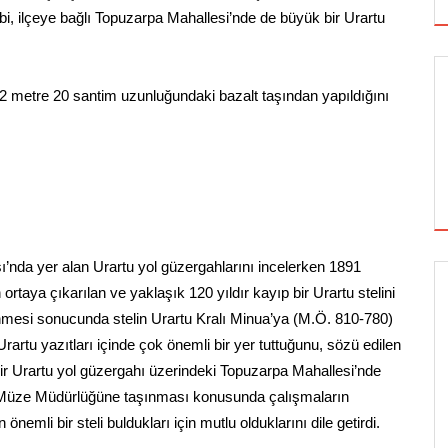
ibi, ilçeye bağlı Topuzarpa Mahallesi’nde de büyük bir Urartu
ı 2 metre 20 santim uzunluğundaki bazalt taşından yapıldığını
’nda yer alan Urartu yol güzergahlarını incelerken 1891
taya çıkarılan ve yaklaşık 120 yıldır kayıp bir Urartu stelini
SİNEMA
lenmesi sonucunda stelin Urartu Kralı Minua’ya (M.Ö. 810-780)
Urartu yazıtları içinde çok önemli bir yer tuttuğunu, sözü edilen
ir Urartu yol güzergahı üzerindeki Topuzarpa Mahallesi’nde
ALTIN KOZA'NIN ONUR ÖDÜLLERİ FERZAN
n Müze Müdürlüğüne taşınması konusunda çalışmaların
ÖZPETEK VE VAHİDE PERÇİN'İN
nemli bir steli buldukları için mutlu olduklarını dile getirdi.