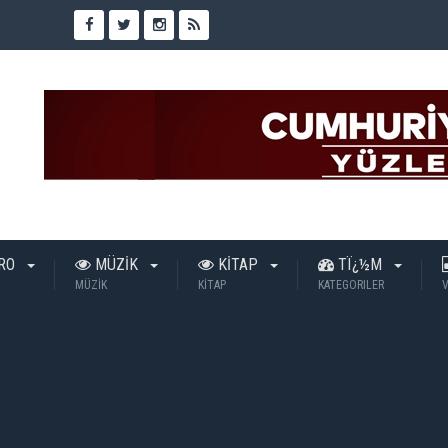
TRO
MÜZİK
KİTAP
TÏ¿½M
MÜZİK
KİTAP
KATEGORILER
V