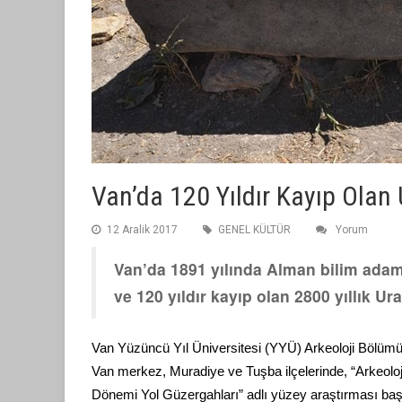
Van’da 120 Yıldır Kayıp Olan 
12 Aralik 2017
GENEL KÜLTÜR
Yorum
Van’da 1891 yılında Alman bilim adam
ve 120 yıldır kayıp olan 2800 yıllık Ur
Van Yüzüncü Yıl Üniversitesi (YYÜ) Arkeoloji Bölüm
Van merkez, Muradiye ve Tuşba ilçelerinde, “Arkeoloj
Dönemi Yol Güzergahları” adlı yüzey araştırması başla