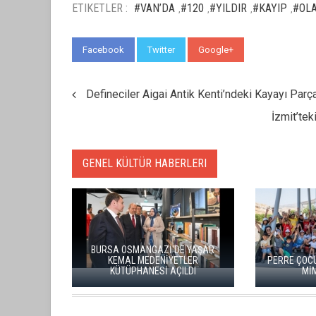
ETIKETLER :
#VAN’DA
#120
#YILDIR
#KAYIP
#OL
,
,
,
,
Facebook
Twitter
Google+
WhatsApp
Defineciler Aigai Antik Kenti’ndeki Kayayı Parç
İzmit’tek
GENEL KÜLTÜR HABERLERI
ULUSLARARASI GASTRONOMİ FİLM
Lİ'NE
FESTİVALİ'NİN FİNALİSTLERİ
AÇIKLANDI
HERITAGE İSTAN