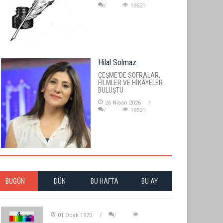
19521
Hilal Solmaz
ÇEŞME'DE SOFRALAR,
FİLMLER VE HİKÂYELER
BULUŞTU
26 Nisan 2026
19521
BUGÜN
DÜN
BU HAFTA
BU AY
01 Ocak 1970