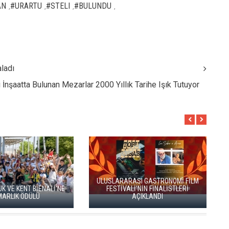
AN
#URARTU
#STELI
#BULUNDU
,
,
,
,
aladı
i İnşaatta Bulunan Mezarlar 2000 Yıllık Tarihe Işık Tutuyor
HAYDARPAŞA VE SİRKECİ
GARLARI SANATLA YENİDEN
BUL 2026 BAŞLADI
DOĞUYOR