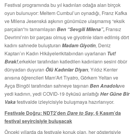
Festival programında bu yıl kadınları odağa alan birçok
oyun bulunuyor: Meltem Cumbul’un oynadığı, Franz Kafka
ve Milena Jesenská aşkının günümüze ulaşmamış “eksik
parçaları”nı tamamlayan
Ben “Sevgili Milena”
,
Fransız
Devrimi’nin bir parçası olmuş ve giyotinle idam edilmiş dört
kadını sahnede buluşturan
Madam Giyotin
,
Deniz
Kaptan’ın Kadın Hikâyelerikitabından uyarlanan
Tut!
Bırak!
,erkekler tarafından katledilen kadınların sesini öbür
dünyadan duyuran
Ölü Kadınlar Diyarı
, Yıldız Kenter
anısına öğrencileri Mam’Art Tiyatro, Görkem Yeltan ve
Ayça Bingöl tarafından sahneye taşınan
Ben Anadolu
ve
yedi kadının, yedi COVID-19 öyküsü anlattığı
Her Güne Bir
Vaka
festivalde izleyicisiyle buluşmaya hazırlanıyor.
Festivale Doğru: NDT2’den
Dare to Say
, 6 Kasım’da
festival seyircisiyle buluşacak
Önceki yıllarda da festivale konuk olan, her gösterisiyle