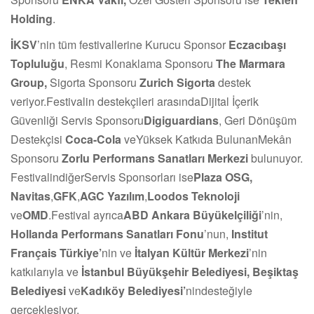
Holding
.
İKSV
’nin tüm festivallerine Kurucu Sponsor
Eczacıbaşı
Topluluğu
, Resmi Konaklama Sponsoru
The Marmara
Group,
Sigorta Sponsoru
Zurich Sigorta
destek
veriyor.Festivalin destekçileri arasındaDijital İçerik
Güvenliği Servis Sponsoru
Digiguardians
, Geri Dönüşüm
Destekçisi
Coca-Cola
veYüksek Katkıda BulunanMekân
Sponsoru
Zorlu Performans Sanatları Merkezi
bulunuyor.
FestivalindiğerServis Sponsorları ise
Plaza OSG,
Navitas
,
GFK
,
AGC Yazılım
,
Loodos Teknoloji
ve
OMD
.Festival ayrıca
ABD Ankara Büyükelçiliği
’nin,
Hollanda Performans Sanatları Fonu
’nun,
Institut
Français Türkiye’
nin ve
İtalyan Kültür Merkezi
’nin
katkılarıyla ve
İstanbul Büyükşehir Belediyesi, Beşiktaş
Belediyesi
ve
Kadıköy Belediyesi’
nindesteğiyle
gerçekleşiyor.