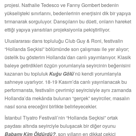
projesi. Nathalie Tedesco ve Fanny Gombert bedenin
yükselişteki sınırlarını, bedenlerinin enerjisini dik bir yapıya
tırmanarak sorguluyor. Dansçıların bu düeti, onların hareket
ettiği yapıya yansıtılan projeksiyonla pekiştiriliyor.
Uluslararası dans topluluğu Club Guy & Roni, festivalin
“Hollanda Seçkisi” bölümünde son çalışması ile yer alıyor;
üstelik bu gösterim Hollanda’dan canlı yayımlanıyor. Klasik
baleye getirdikleri özgün yorumlarıyla seyircinin beğenisini
kazanan bu topluluk
Kuğu Gölü
’nü kendi yorumlarıyla
sahneye uyarlıyor. 18-19 Kasım’da canlı yayınlanacak bu
performansta, festivalin çevrimiçi seyircisiyle aynı zamanda
Hollanda’da mekânda bulunan “gerçek” seyirciler, masalın
nasıl sona ereceğini birlikte belirleyecekler.
İstanbul Tiyatro Festivali’nin “Hollanda Seçkisi” ortak
paydası altında seyirciyle buluşacak bir diğer oyunu
Babamı Kim Öldürdü?
, son yılların en dikkat çekici