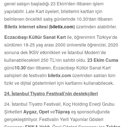
genel satışın başladığı 23 Ekim'den itibaren işlem
yapılabilir. Lale Kart üyeleri, biletlerini kartları için
belirlenen öncelikli satış günlerinde 10.30'dan itibaren
Biletix internet sitesi
(
biletix.com
)
üzerinden alabilirler.
Eczacıbaşı Kültür Sanat Kart
ile, öğrenimini Türkiye’de
sürdüren 18-25 yaş arası 2000 üniversite öğrencisi, 2020
sonuna dek İKSV etkinlikleri ve İstanbul Modern’de
kullanabilecekleri 250 TL’nin sahibi oldu.
23
Ekim Cuma
günü
10.30
’dan itibaren, Eczacıbaşı Kültür Sanat Kart
sahipleri de festivalin
biletix.com
üzerinden satılan tüm
fiziki ve dijital gösterimleri için kartlarını kullanabilecek.
24. İ
stanbul Tiyatro Festivali’nin destekçileri
24. İstanbul Tiyatro Festivali, Koç Holding Enerji Grubu
Şirketleri
Aygaz, Opet
ve
Tüpraş
eş sponsorluğunda
gerçekleştiriliyor. Festivalin Yerli Yapımlar Gösteri
Sponsoru
ENKA Vakfı,
Özel Gösteri Sponsoru ise
Tekfen