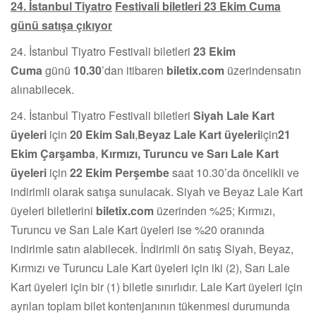
24. İstanbul Tiyatro
Festivali biletleri 23 Ekim Cuma
günü satışa çıkıyor
24. İstanbul Tiyatro Festivali biletleri
23 Ekim
Cuma
günü
10.30
’dan itibaren
biletix.com
üzerindensatın
alınabilecek.
24. İstanbul Tiyatro Festivali biletleri
Siyah Lale Kart
üyeleri
için
20 Ekim Salı
,
Beyaz Lale Kart üyeleri
için
21
Ekim Çarşamba
,
Kırmızı, Turuncu ve Sarı Lale Kart
üyeleri
için
22 Ekim Perşembe
saat 10.30’da öncelikli ve
indirimli olarak satışa sunulacak. Siyah ve Beyaz Lale Kart
üyeleri biletlerini
biletix.com
üzerinden %25; Kırmızı,
Turuncu ve Sarı Lale Kart üyeleri ise %20 oranında
indirimle satın alabilecek. İndirimli ön satış Siyah, Beyaz,
Kırmızı ve Turuncu Lale Kart üyeleri için iki (2), Sarı Lale
Kart üyeleri için bir (1) biletle sınırlıdır. Lale Kart üyeleri için
ayrılan toplam bilet kontenjanının tükenmesi durumunda