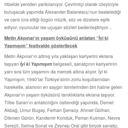
ritüelde yeniden yankılanıyor. Çevrimiçi olarak izleyiciyle
buluşacak yapımda Alexander Balanescu’nun bestelediği
ve canlı icra ettiği özgün müzik, söz ve dizelere eşlik
ediyor; oyuncular ise uçuşan sözleri bedenleştiriyor…
Metin Akpınar’ın yaşam öyküsünü anlatan “İyi ki
Yapmışım” festivalde gösterilecek
Metin Akpınar’ın altmış yıla yaklaşan kariyerini ekrana
taşıyan
İyi ki Yapmışım
belgeseli, sanatçının kariyerinin
yanı sıra tüm yaşamını da mercek altına alıyor. İyi ki
Yapmışım; 1940’lar Türkiye’sinin zorlu koşullarından
hareketle, alanının en saygın isimlerinden biri haline gelen
Akpınar’ın yaşam öyküsünü tanıklıklarla ekrana taşıyor.
Tilbe Saran’ın anlatıcılığını üstlendiği yapımda, Demet
Akbağ, Umur Bugay, Ferhan Şensoy, Ahmet Gülhan,
Dikmen Gürün, Kandemir Konduk, Perran Kutman, Nevra
Serezli, Selma Sonat ve Zeynep Oral gibi birçok sanatçı,