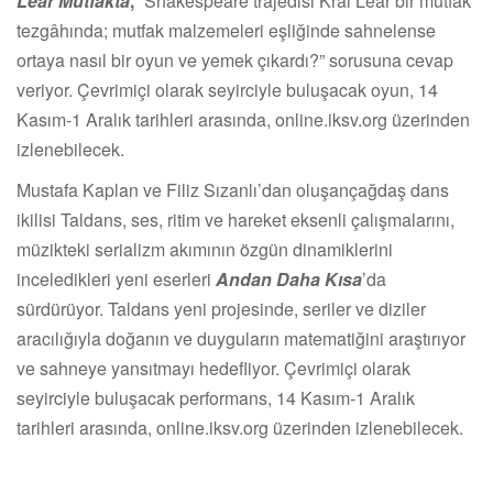
Lear Mutfakta
,
“Shakespeare trajedisi Kral Lear bir mutfak
tezgâhında; mutfak malzemeleri eşliğinde sahnelense
ortaya nasıl bir oyun ve yemek çıkardı?” sorusuna cevap
veriyor. Çevrimiçi olarak seyirciyle buluşacak oyun, 14
Kasım-1 Aralık tarihleri arasında, online.iksv.org üzerinden
izlenebilecek.
Mustafa Kaplan ve Filiz Sızanlı’dan oluşançağdaş dans
ikilisi Taldans, ses, ritim ve hareket eksenli çalışmalarını,
müzikteki serializm akımının özgün dinamiklerini
inceledikleri yeni eserleri
Andan Daha Kısa
’da
sürdürüyor. Taldans yeni projesinde, seriler ve diziler
aracılığıyla doğanın ve duyguların matematiğini araştırıyor
ve sahneye yansıtmayı hedefliyor. Çevrimiçi olarak
seyirciyle buluşacak performans, 14 Kasım-1 Aralık
tarihleri arasında, online.iksv.org üzerinden izlenebilecek.