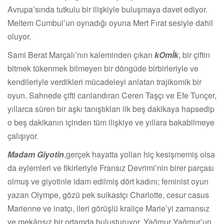
Avrupa’sında tutkulu bir ilişkiyle buluşmaya davet ediyor.
Meltem Cumbul’un oynadığı oyuna Mert Fırat sesiyle dahil
oluyor.
Sami Berat Marçalı’nın kaleminden çıkan
kOmİk
, bir çiftin
bitmek tükenmek bilmeyen bir döngüde birbirleriyle ve
kendileriyle verdikleri mücadeleyi anlatan trajikomik bir
oyun. Sahnede çifti canlandıran Ceren Taşçı ve Efe Tunçer,
yıllarca süren bir aşkı tanıştıkları ilk beş dakikaya hapsedip
o beş dakikanın içinden tüm ilişkiye ve yıllara bakabilmeye
çalışıyor.
Madam Giyotin
,gerçek hayatta yolları hiç kesişmemiş olsa
da eylemleri ve fikirleriyle Fransız Devrimi’nin birer parçası
olmuş ve giyotinle idam edilmiş dört kadını; feminist oyun
yazarı Olympe, gözü pek suikastçı Charlotte, cesur casus
Marienne ve inatçı, ileri görüşlü kraliçe Marie’yi zamansız
ve mekânsız bir ortamda buluşturuyor. Yağmur Yağmur’un