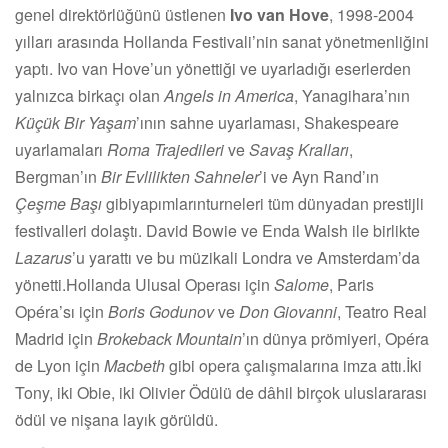
genel direktörlüğünü üstlenen
Ivo van Hove
, 1998-2004
yılları arasında Hollanda Festivali’nin sanat yönetmenliğini
yaptı. Ivo van Hove’un yönettiği ve uyarladığı eserlerden
yalnızca birkaçı olan
Angels in America
, Yanagihara’nın
Küçük Bir Yaşam
’ının sahne uyarlaması, Shakespeare
uyarlamaları
Roma Trajedileri
ve
Savaş Kralları
,
Bergman’ın
Bir Evlilikten Sahneler
’i ve Ayn Rand’ın
Çeşme Başı
gibiyapımlarınturneleri tüm dünyadan prestijli
festivalleri dolaştı. David Bowie ve Enda Walsh ile birlikte
Lazarus
’u yarattı ve bu müzikali Londra ve Amsterdam’da
yönetti.Hollanda Ulusal Operası için
Salome
, Paris
Opéra’sı için
Boris Godunov
ve
Don Giovanni
, Teatro Real
Madrid için
Brokeback Mountain
’ın dünya prömiyeri, Opéra
de Lyon için
Macbeth
gibi opera çalışmalarına imza attı.İki
Tony, iki Obie, iki Olivier Ödülü de dâhil birçok uluslararası
ödül ve nişana layık görüldü.