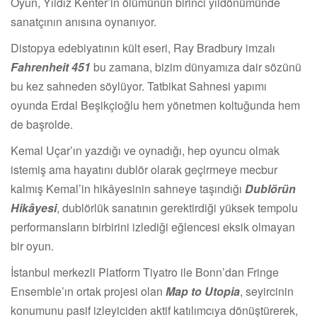
Oyun, Yıldız Kenter’in ölümünün birinci yıldönümünde
sanatçının anısına oynanıyor.
Distopya edebiyatının kült eseri, Ray Bradbury imzalı
Fahrenheit 451
bu zamana, bizim dünyamıza dair sözünü
bu kez sahneden söylüyor. Tatbikat Sahnesi yapımı
oyunda Erdal Beşikçioğlu hem yönetmen koltuğunda hem
de başrolde.
Kemal Uçar’ın yazdığı ve oynadığı, hep oyuncu olmak
istemiş ama hayatını dublör olarak geçirmeye mecbur
kalmış Kemal’in hikâyesinin sahneye taşındığı
Dublörün
Hikâyesi
, dublörlük sanatının gerektirdiği yüksek tempolu
performansların birbirini izlediği eğlencesi eksik olmayan
bir oyun.
İstanbul merkezli Platform Tiyatro ile Bonn’dan Fringe
Ensemble’ın ortak projesi olan
Map to Utopia
, seyircinin
konumunu pasif izleyiciden aktif katılımcıya dönüştürerek,