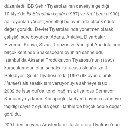
düzenledi. İBB Şehir Tiyatroları’nın davetiyle geldiği
Türkiye’de
İki Efendinin Uşağı
(1987) ve
Kral Lear
(1990)
adlı oyunları yönetti; yönettiği bu oyunlarla birçok ödüle
değer görüldü. Devlet Tiyatroları’nda yönetmen olarak
çalıştığı süre boyunca, Adana, Antalya, Diyarbakır,
Erzurum, Konya, Sivas, Trabzon ve Van gibi Anadolu’nun
birçok kentinde Shakespeare oyunları sahneledi.
İstanbul’da Aksanat Prodüksiyon Tiyatrosu’nun (1995)
kurucularından olan sanatçı, kurucusu olduğu İzmit
Belediyesi Şehir Tiyatrosu’nda (1997) ilk oyun olarak
Hamlet
’i altı saatlik tam versiyonuyla sahneye taşıdı.
2002’de İstanbul’da kendi bağımsız tiyatrosu Semaver
Kumpanya’yı kuran Kasapoğlu, kariyeri boyunca sahneye
taşıdığı sayısız oyunla çeşitli tarihlerde birçok ödüle değer
görüldü.
2001’den bu yana Amsterdam Uluslararası Tiyatrosu’nun