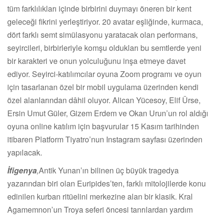
tüm farklılıkları içinde birbirini duymayı öneren bir kent
geleceği fikrini yerleştiriyor. 20 avatar eşliğinde, kurmaca,
dört farklı semt simülasyonu yaratacak olan performans,
seyircileri, birbirleriyle komşu oldukları bu semtlerde yeni
bir karakteri ve onun yolculuğunu inşa etmeye davet
ediyor. Seyirci-katılımcılar oyuna Zoom programı ve oyun
için tasarlanan özel bir mobil uygulama üzerinden kendi
özel alanlarından dâhil oluyor. Alican Yücesoy, Elif Ürse,
Ersin Umut Güler, Gizem Erdem ve Okan Urun’un rol aldığı
oyuna online katılım için başvurular 15 Kasım tarihinden
itibaren Platform Tiyatro’nun Instagram sayfası üzerinden
yapılacak.
İfigenya
,
Antik Yunan’ın bilinen üç büyük tragedya
yazarından biri olan Euripides’ten, farklı mitolojilerde konu
edinilen kurban ritüelini merkezine alan bir klasik. Kral
Agamemnon’un Troya seferi öncesi tanrılardan yardım