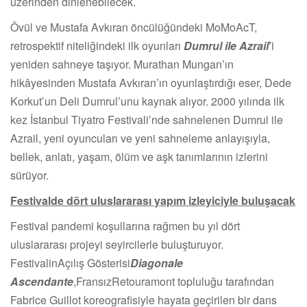
üzerinden dinlenebilecek.
Övül ve Mustafa Avkıran öncülüğündeki MoMoAcT,
retrospektif niteliğindeki ilk oyunları
Dumrul ile Azrail
’
i
yeniden sahneye taşıyor. Murathan Mungan’ın
hikâyesinden Mustafa Avkıran’ın oyunlaştırdığı eser, Dede
Korkut’un Deli Dumrul’unu kaynak alıyor. 2000 yılında ilk
kez İstanbul Tiyatro Festivali’nde sahnelenen Dumrul ile
Azrail, yeni oyuncuları ve yeni sahneleme anlayışıyla,
bellek, anlatı, yaşam, ölüm ve aşk tanımlarının izlerini
sürüyor.
Festivalde dört uluslararası yapım izleyiciyle buluşacak
Festival pandemi koşullarına rağmen bu yıl dört
uluslararası projeyi seyircilerle buluşturuyor.
FestivalinAçılış Gösterisi
Diagonale
Ascendante
,FransızRetouramont topluluğu tarafından
Fabrice Guillot koreografisiyle hayata geçirilen bir dans