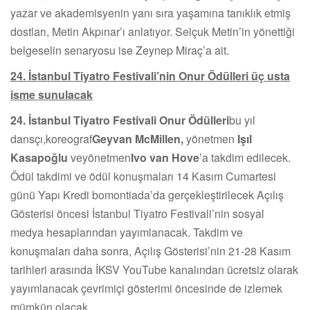
yazar ve akademisyenin yanı sıra yaşamına tanıklık etmiş
dostları, Metin Akpınar’ı anlatıyor. Selçuk Metin’in yönettiği
belgeselin senaryosu ise Zeynep Miraç’a ait.
24. İstanbul Tiyatro Festivali’nin Onur Ödülleri üç usta
isme sunulacak
24. İstanbul Tiyatro Festivali Onur Ödülleri
bu yıl
dansçı,koreograf
Geyvan McMillen,
yönetmen
Işıl
Kasapoğlu
veyönetmen
Ivo van Hove
’a takdim edilecek.
Ödül takdimi ve ödül konuşmaları 14 Kasım Cumartesi
günü Yapı Kredi bomontiada’da gerçekleştirilecek Açılış
Gösterisi öncesi İstanbul Tiyatro Festivali’nin sosyal
medya hesaplarından yayımlanacak. Takdim ve
konuşmaları daha sonra, Açılış Gösterisi’nin 21-28 Kasım
tarihleri arasında İKSV YouTube kanalından ücretsiz olarak
yayımlanacak çevrimiçi gösterimi öncesinde de izlemek
mümkün olacak.