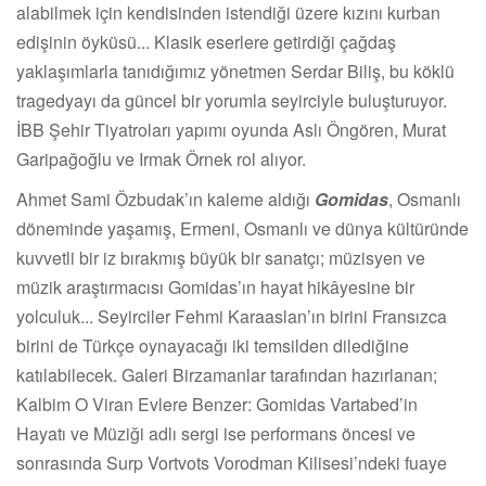
alabilmek için kendisinden istendiği üzere kızını kurban
edişinin öyküsü... Klasik eserlere getirdiği çağdaş
yaklaşımlarla tanıdığımız yönetmen Serdar Biliş, bu köklü
tragedyayı da güncel bir yorumla seyirciyle buluşturuyor.
İBB Şehir Tiyatroları yapımı oyunda Aslı Öngören, Murat
Garipağoğlu ve Irmak Örnek rol alıyor.
Ahmet Sami Özbudak’ın kaleme aldığı
Gomidas
, Osmanlı
döneminde yaşamış, Ermeni, Osmanlı ve dünya kültüründe
kuvvetli bir iz bırakmış büyük bir sanatçı; müzisyen ve
müzik araştırmacısı Gomidas’ın hayat hikâyesine bir
yolculuk... Seyirciler Fehmi Karaaslan’ın birini Fransızca
birini de Türkçe oynayacağı iki temsilden dilediğine
katılabilecek. Galeri Birzamanlar tarafından hazırlanan;
Kalbim O Viran Evlere Benzer: Gomidas Vartabed’in
Hayatı ve Müziği adlı sergi ise performans öncesi ve
sonrasında Surp Vortvots Vorodman Kilisesi’ndeki fuaye