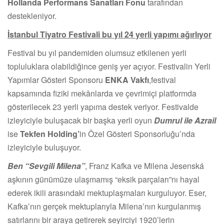
Hollanda Performans Sanatları Fonu
tarafından
destekleniyor.
İstanbul Tiyatro Festivali bu yıl 24 yerli yapımı ağırlıyor
Festival bu yıl pandemiden olumsuz etkilenen yerli
topluluklara olabildiğince geniş yer açıyor. Festivalin Yerli
Yapımlar Gösteri Sponsoru
ENKA Vakfı
,festival
kapsamında fiziki mekânlarda ve çevrimiçi platformda
gösterilecek 23 yerli yapıma destek veriyor. Festivalde
izleyiciyle buluşacak bir başka yerli oyun
Dumrul ile Azrail
ise
Tekfen Holding’
in Özel Gösteri Sponsorluğu’nda
izleyiciyle buluşuyor.
Ben “Sevgili Milena”
, Franz Kafka ve Milena Jesenská
aşkının günümüze ulaşmamış “eksik parçaları”nı hayal
ederek ikili arasındaki mektuplaşmaları kurguluyor. Eser,
Kafka’nın gerçek mektuplarıyla Milena’nın kurgulanmış
satırlarını bir araya getirerek seyirciyi 1920’lerin