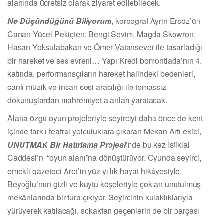
alanında ücretsiz olarak ziyaret edilebilecek.
Ne Düşündüğünü Biliyorum
, koreograf Ayrin Ersöz’ün
Canan Yücel Pekiçten, Bengi Sevim, Magda Skowron,
Hasan Yoksulabakan ve Ömer Vatansever ile tasarladığı
bir hareket ve ses evreni… Yapı Kredi bomontiada’nın 4.
katında, performansçıların hareket halindeki bedenleri,
canlı müzik ve insan sesi aracılığı ile temassız
dokunuşlardan mahremiyet alanları yaratacak.
Alana özgü oyun projeleriyle seyirciyi daha önce de kent
içinde farklı teatral yolculuklara çıkaran Mekan Artı ekibi,
UNUTMAK Bir Hatırlama Projesi
’nde bu kez İstiklal
Caddesi’ni “oyun alanı”na dönüştürüyor. Oyunda seyirci,
emekli gazeteci Aret’in yüz yıllık hayat hikâyesiyle,
Beyoğlu’nun gizli ve kuytu köşeleriyle çoktan unutulmuş
mekânlarında bir tura çıkıyor. Seyircinin kulaklıklarıyla
yürüyerek katılacağı, sokaktan geçenlerin de bir parçası