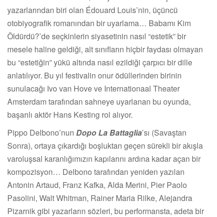
yazarlarından biri olan Édouard Louis’nin, üçüncü
otobiyografik romanından bir uyarlama… Babamı Kim
Öldürdü?’de seçkinlerin siyasetinin nasıl “estetik” bir
mesele haline geldiği, alt sınıfların hiçbir faydası olmayan
bu “estetiğin” yükü altında nasıl ezildiği çarpıcı bir dille
anlatılıyor. Bu yıl festivalin onur ödüllerinden birinin
sunulacağı Ivo van Hove ve Internationaal Theater
Amsterdam tarafından sahneye uyarlanan bu oyunda,
başarılı aktör Hans Kesting rol alıyor.
Pippo Delbono’nun
Dopo La Battaglia
’sı (Savaştan
Sonra), ortaya çıkardığı boşluktan geçen sürekli bir akışla
varoluşsal karanlığımızın kapılarını ardına kadar açan bir
kompozisyon… Delbono tarafından yeniden yazılan
Antonin Artaud, Franz Kafka, Alda Merini, Pier Paolo
Pasolini, Walt Whitman, Rainer Maria Rilke, Alejandra
Pizarnik gibi yazarların sözleri, bu performansta, adeta bir