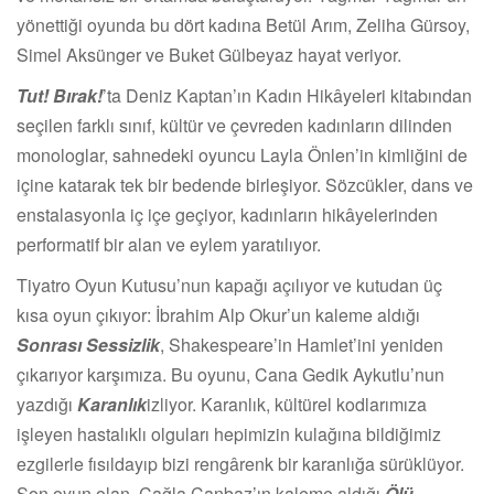
yönettiği oyunda bu dört kadına Betül Arım, Zeliha Gürsoy,
Simel Aksünger ve Buket Gülbeyaz hayat veriyor.
Tut! Bırak!
’ta Deniz Kaptan’ın Kadın Hikâyeleri kitabından
seçilen farklı sınıf, kültür ve çevreden kadınların dilinden
monologlar, sahnedeki oyuncu Layla Önlen’in kimliğini de
içine katarak tek bir bedende birleşiyor. Sözcükler, dans ve
enstalasyonla iç içe geçiyor, kadınların hikâyelerinden
performatif bir alan ve eylem yaratılıyor.
Tiyatro Oyun Kutusu’nun kapağı açılıyor ve kutudan üç
kısa oyun çıkıyor: İbrahim Alp Okur’un kaleme aldığı
Sonrası Sessizlik
, Shakespeare’in Hamlet’ini yeniden
çıkarıyor karşımıza. Bu oyunu, Cana Gedik Aykutlu’nun
yazdığı
Karanlık
izliyor. Karanlık, kültürel kodlarımıza
işleyen hastalıklı olguları hepimizin kulağına bildiğimiz
ezgilerle fısıldayıp bizi rengârenk bir karanlığa sürüklüyor.
Son oyun olan, Çağla Canbaz’ın kaleme aldığı
Ölü