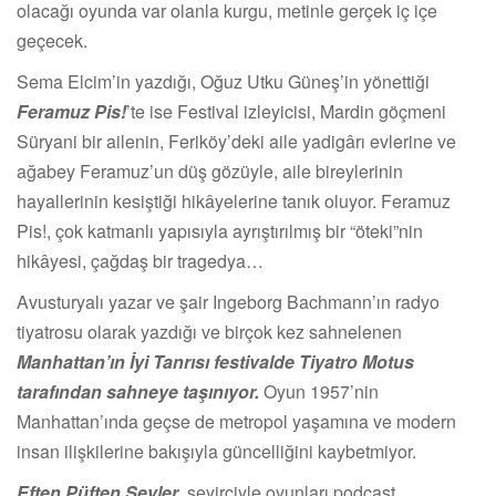
olacağı oyunda var olanla kurgu, metinle gerçek iç içe
geçecek.
Sema Elcim’in yazdığı, Oğuz Utku Güneş’in yönettiği
Feramuz Pis!
’te ise Festival izleyicisi, Mardin göçmeni
Süryani bir ailenin, Feriköy’deki aile yadigârı evlerine ve
ağabey Feramuz’un düş gözüyle, aile bireylerinin
hayallerinin kesiştiği hikâyelerine tanık oluyor. Feramuz
Pis!, çok katmanlı yapısıyla ayrıştırılmış bir “öteki”nin
hikâyesi, çağdaş bir tragedya…
Avusturyalı yazar ve şair Ingeborg Bachmann’ın radyo
tiyatrosu olarak yazdığı ve birçok kez sahnelenen
Manhattan’ın İyi Tanrısı festivalde Tiyatro Motus
tarafından sahneye taşınıyor.
Oyun 1957’nin
Manhattan’ında geçse de metropol yaşamına ve modern
insan ilişkilerine bakışıyla güncelliğini kaybetmiyor.
Eften Püften Şeyler
, seyirciyle oyunları podcast