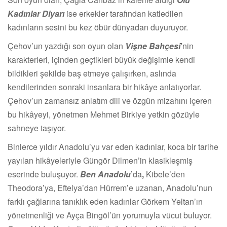
Kadınlar Diyarı
ise erkekler tarafından katledilen
kadınların sesini bu kez öbür dünyadan duyuruyor.
Çehov’un yazdığı son oyun olan
Vişne Bahçesi
’
nin
karakterleri, içinden geçtikleri büyük değişimle kendi
bildikleri şekilde baş etmeye çalışırken, aslında
kendilerinden sonraki insanlara bir hikâye anlatıyorlar.
Çehov’un zamansız anlatım dili ve özgün mizahını içeren
bu hikâyeyi, yönetmen Mehmet Birkiye yetkin gözüyle
sahneye taşıyor.
Binlerce yıldır Anadolu’yu var eden kadınlar, koca bir tarihe
yayılan hikâyeleriyle Güngör Dilmen’in klasikleşmiş
eserinde buluşuyor.
Ben Anadolu
’da
,
Kibele’den
Theodora’ya, Eftelya’dan Hürrem’e uzanan, Anadolu’nun
farklı çağlarına tanıklık eden kadınlar Görkem Yeltan’ın
yönetmenliği ve Ayça Bingöl’ün yorumuyla vücut buluyor.