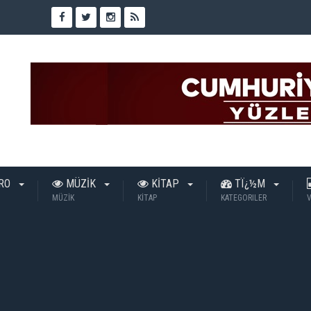
TRO
MÜZİK
KİTAP
TÏ¿½M
MÜZİK
KİTAP
KATEGORILER
V