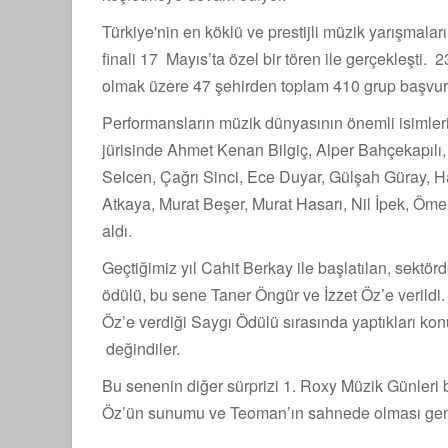
Türkiye'nin en köklü ve prestijli müzik yarışma
finali 17 Mayıs’ta özel bir tören ile gerçekleşti.
olmak üzere 47 şehirden toplam 410 grup başvur
Performansların müzik dünyasının önemli isimleri
jürisinde Ahmet Kenan Bilgiç, Alper Bahçekapıl
Selcen, Çağrı Sinci, Ece Duyar, Gülşah Güray, H
Atkaya, Murat Beşer, Murat Hasarı, Nil İpek, Öm
aldı.
Geçtiğimiz yıl Cahit Berkay ile başlatılan, sektö
ödülü, bu sene Taner Öngür ve İzzet Öz’e verildi
Öz’e verdiği Saygı Ödülü sırasında yaptıkları k
değindiler.
Bu senenin diğer sürprizi 1. Roxy Müzik Günleri b
Öz’ün sunumu ve Teoman’ın sahnede olması genç