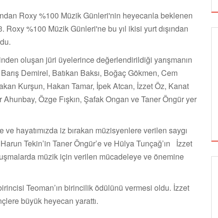
larından Roxy %100 Müzik Günleri'nin heyecanla beklenen
 23. Roxy %100 Müzik Günleri'ne bu yıl ikisi yurt dışından
du.
nden oluşan jüri üyelerince değerlendirildiği yarışmanın
ı, Barış Demirel, Batıkan Baksı, Boğaç Gökmen, Cem
akan Kurşun, Hakan Tamar, İpek Atcan, İzzet Öz, Kanat
er Ahunbay, Özge Fışkın, Şafak Ongan ve Taner Öngür yer
rde ve hayatımızda iz bırakan müzisyenlere verilen saygı
. Harun Tekin’in Taner Öngür’e ve Hülya Tunçağ’ın İzzet
onuşmalarda müzik için verilen mücadeleye ve önemine
GÖRSEL SANATLAR
irincisi Teoman’ın birincilik ödülünü vermesi oldu. İzzet
lere büyük heyecan yarattı.