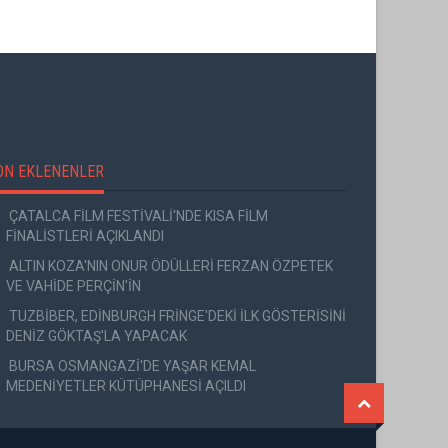
ON EKLENENLER
ÇATALCA FİLM FESTİVALİ'NDE KISA FİLM
FİNALİSTLERİ AÇIKLANDI
ALTIN KOZA'NIN ONUR ÖDÜLLERİ FERZAN ÖZPETEK
VE VAHİDE PERÇİN'İN
TUZBİBER, EDİNBURGH FRİNGE'DEKİ İLK GÖSTERİSİNİ
DENİZ GÖKTAŞ'LA YAPACAK
BURSA OSMANGAZİ'DE YAŞAR KEMAL
MEDENİYETLER KÜTÜPHANESİ AÇILDI