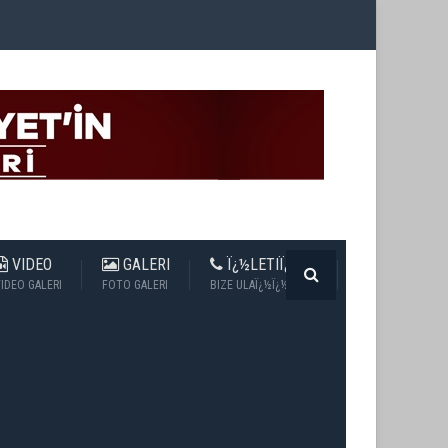
VIDEO
GALERI
Ï¿½LETIÏ¿½IM
IDEO GALERI
FOTO GALERI
BIZE ULAÏ¿½Ï¿½N