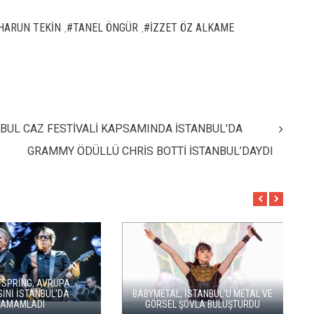
HARUN TEKİN
#TANEL ÖNGÜR
#İZZET ÖZ ALKAME
,
,
NBUL CAZ FESTİVALİ KAPSAMINDA İSTANBUL'DA
GRAMMY ÖDÜLLÜ CHRİS BOTTİ İSTANBUL’DAYDI
SOUND OF EUROPE 
MODERN METALİN ÖNCÜSÜ
YILINDA İSTANBUL, 
TRİVİUM İSTANBUL'A GELİYOR
İZMİR'DE