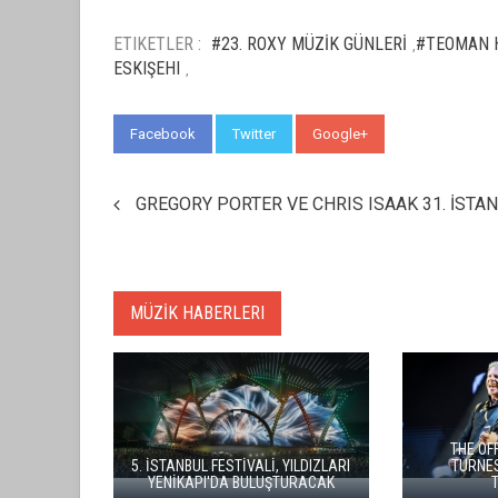
ETIKETLER :
#23. ROXY MÜZİK GÜNLERİ
#TEOMAN 
,
ESKIŞEHI
,
Facebook
Twitter
Google+
WhatsApp
GREGORY PORTER VE CHRIS ISAAK 31. İSTA
MÜZİK HABERLERI
İSTANBUL MÜZİK FESTİVALİ'NDE
BYMETAL, İSTANBUL'U METAL VE
TURGAY ERDENER'DEN "KÖROĞLU"
GÖRSEL ŞOVLA BULUŞTURDU
ÇAĞRISI