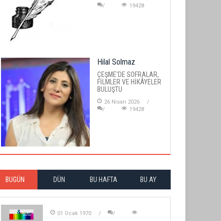
19428
Hilal Solmaz
ÇEŞME'DE SOFRALAR,
FİLMLER VE HİKÂYELER
BULUŞTU
26 Nisan 2026
19428
BUGÜN
DÜN
BU HAFTA
BU AY
01 Ocak 1970