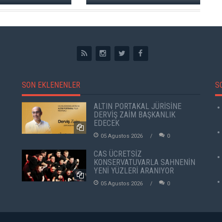
SON EKLENENLER
S
ALTIN PORTAKAL JÜRİSİNE
DERVİŞ ZAİM BAŞKANLIK
EDECEK
05 Agustos 2026
0
CAS ÜCRETSİZ
KONSERVATUVARLA SAHNENİN
YENİ YÜZLERİ ARANIYOR
05 Agustos 2026
0