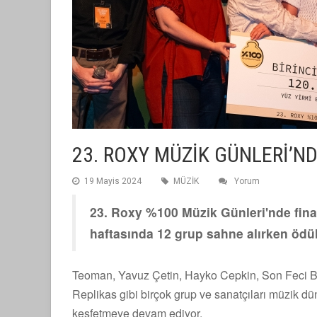
23. ROXY MÜZİK GÜNLERİ’N
19 Mayis 2024
MÜZİK
Yorum
23. Roxy %100 Müzik Günleri'nde fina
haftasında 12 grup sahne alırken ödül
Teoman, Yavuz Çetin, Hayko Cepkin, Son Feci Bisi
Replikas gibi birçok grup ve sanatçıları müzik d
keşfetmeye devam ediyor.