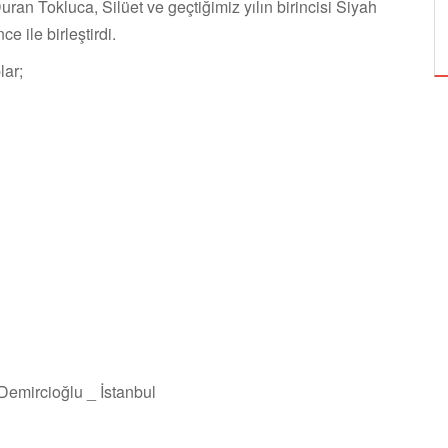
uran Tokluca, Silüet ve geçtiğimiz yılın birincisi Siyah
TUZBİBER, EDİNBURGH FRİNGE'DEKİ İLK
GÖSTERİSİNİ DENİZ GÖKTAŞ'LA YAPACAK
 ile birleştirdi.
lar;
emircioğlu _ İstanbul