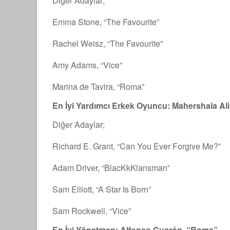
Diğer Adaylar;
Emma Stone, “The Favourite”
Rachel Weisz, “The Favourite”
Amy Adams, “Vice”
Marina de Tavira, “Roma”
En İyi Yardımcı Erkek Oyuncu: Mahershala Al
Diğer Adaylar;
Richard E. Grant, “Can You Ever Forgive Me?”
Adam Driver, “BlacKkKlansman”
Sam Elliott, “A Star Is Born”
Sam Rockwell, “Vice”
En İyi Yönetmen: Alfonso Cuarón, “Roma”