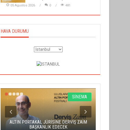
05 Agustos 2026
0
481
HAVA DURUMU
SİNEMA
ALTIN PORTAKAL JÜRİSİNE DERVİŞ ZAİM
CAS ÜCRE
BAŞKANLIK EDECEK
SAHNENİN 