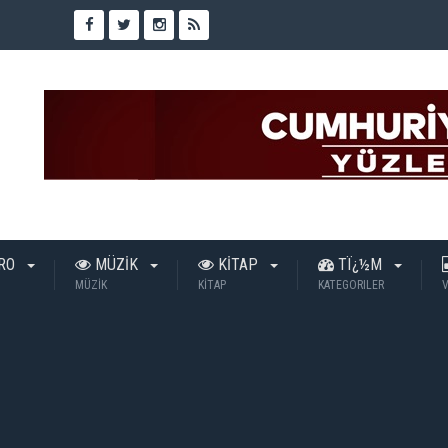
TRO
MÜZİK
KİTAP
TÏ¿½M
MÜZİK
KİTAP
KATEGORILER
V