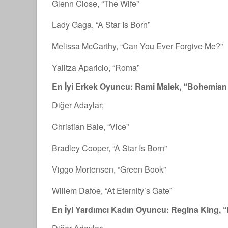
Glenn Close, “The Wife”
Lady Gaga, “A Star Is Born”
Melissa McCarthy, “Can You Ever Forgive Me?”
Yalitza Aparicio, “Roma”
En İyi Erkek Oyuncu: Rami Malek, “Bohemia
Diğer Adaylar;
Christian Bale, “Vice”
Bradley Cooper, “A Star Is Born”
Viggo Mortensen, “Green Book”
Willem Dafoe, “At Eternity’s Gate”
En İyi Yardımcı Kadın Oyuncu: Regina King, “I