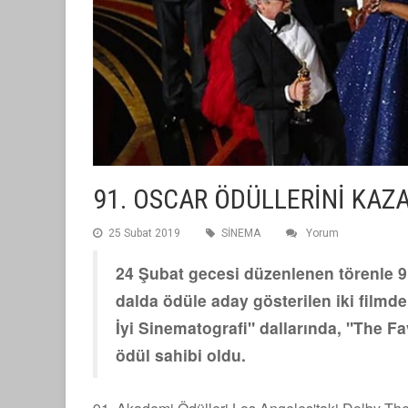
91. OSCAR ÖDÜLLERİNİ KAZ
25 Subat 2019
SİNEMA
Yorum
24 Şubat gecesi düzenlenen törenle 91
dalda ödüle aday gösterilen iki filmd
İyi Sinematografi" dallarında, "The F
ödül sahibi oldu.