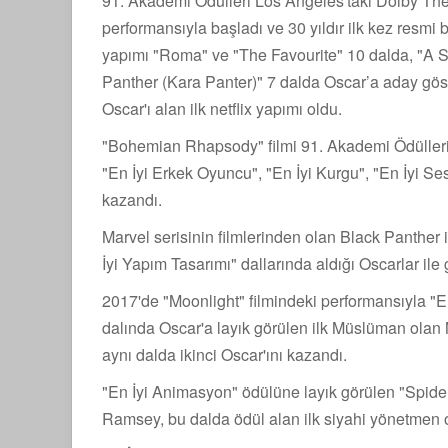
91. Akademi Ödülleri Los Angeles'taki Dolby Th
performansıyla başladı ve 30 yıldır ilk kez resm
yapımı "Roma" ve "The Favourite" 10 dalda, "A Sta
Panther (Kara Panter)" 7 dalda Oscar’a aday göst
Oscar'ı alan ilk netflix yapımı oldu.
"Bohemian Rhapsody" filmi 91. Akademi Ödüller
"En İyi Erkek Oyuncu", "En İyi Kurgu", "En İyi Se
kazandı.
Marvel serisinin filmlerinden olan Black Panther
İyi Yapım Tasarımı" dallarında aldığı Oscarlar i
2017'de "Moonlight" filmindeki performansıyla "
dalında Oscar'a layık görülen ilk Müslüman olan M
aynı dalda ikinci Oscar'ını kazandı.
"En İyi Animasyon" ödülüne layık görülen "Spider
Ramsey, bu dalda ödül alan ilk siyahi yönetmen 