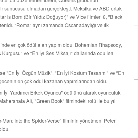
eater'da düzenlenen töreni, Queens grubunun
i bir sunucusu olmadan gerçekleşti. Meksika ve ABD ortak
r Is Born (Bir Yıldız Doğuyor)" ve Vice filmleri 8, "Black
erildi. "Roma" aynı zamanda Oscar adaylığı ve ilk
i'nde en çok ödül alan yapım oldu. Bohemian Rhapsody,
s Kurgusu" ve "En İyi Ses Miksajı" dallarında ödülleri
 ise "En İyi Özgün Müzik", "En İyi Kostüm Tasarımı" ve "En
le gecenin en çok ödül kazanan yapımlarından oldu.
En İyi Yardımcı Erkek Oyuncu" ödülünü alarak oyunculuk
ahershala Ali, "Green Book" filmindeki rolü ile bu yıl
GÖRSEL SANATLAR
-Man: Into the Spider-Verse" filminin yönetmeni Peter
oldu.
TUZBİBER, EDİNBURGH FRİNGE'DEKİ İLK
GÖSTERİSİNİ DENİZ GÖKTAŞ'LA YAPACAK