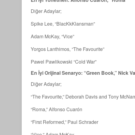
Diğer Adaylar;
Spike Lee, “BlacKkKlansman”
Adam McKay, “Vice”
Yorgos Lanthimos, “The Favourite”
Pawel Pawlikowski “Cold War”
En İyi Orijinal Senaryo: “Green Book,” Nick Va
Diğer Adaylar;
“The Favourite,” Deborah Davis and Tony McNa
“Roma,” Alfonso Cuarón
“First Reformed,” Paul Schrader
“Vice,” Adam McKay