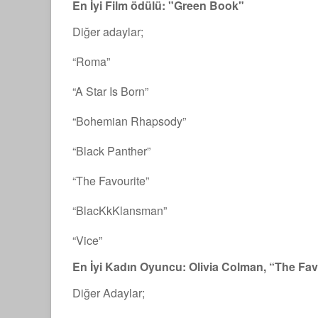
En İyi Film ödülü: "Green Book"
Diğer adaylar;
“Roma”
“A Star Is Born”
“Bohemian Rhapsody”
“Black Panther”
“The Favourite”
“BlacKkKlansman”
“Vice”
En İyi Kadın Oyuncu: Olivia Colman, “The Fav
Diğer Adaylar;