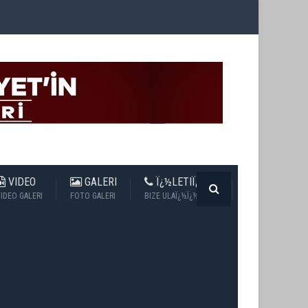
VIDEO
GALERI
Ï¿½LETIÏ¿½IM
IDEO GALERI
FOTO GALERI
BIZE ULAÏ¿½Ï¿½N