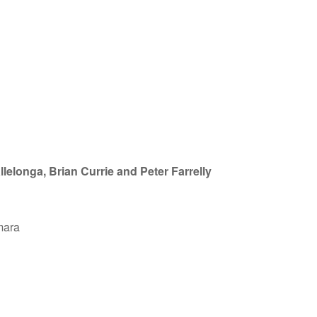
llelonga, Brian Currie and Peter Farrelly
mara