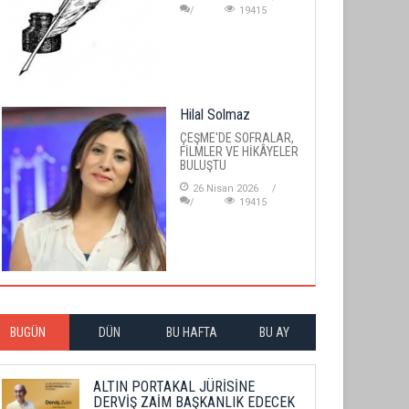
19415
Hilal Solmaz
ÇEŞME'DE SOFRALAR,
FİLMLER VE HİKÂYELER
BULUŞTU
26 Nisan 2026
19415
BUGÜN
DÜN
BU HAFTA
BU AY
ALTIN PORTAKAL JÜRİSİNE
DERVİŞ ZAİM BAŞKANLIK EDECEK