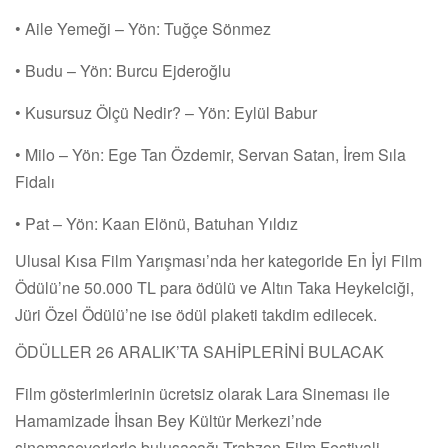
• Aile Yemeği – Yön: Tuğçe Sönmez
• Budu – Yön: Burcu Ejderoğlu
• Kusursuz Ölçü Nedir? – Yön: Eylül Babur
• Milo – Yön: Ege Tan Özdemir, Servan Satan, İrem Sıla
Fidalı
• Pat – Yön: Kaan Elönü, Batuhan Yıldız
Ulusal Kısa Film Yarışması’nda her kategoride En İyi Film
Ödülü’ne 50.000 TL para ödülü ve Altın Taka Heykelciği,
Jüri Özel Ödülü’ne ise ödül plaketi takdim edilecek.
ÖDÜLLER 26 ARALIK’TA SAHİPLERİNİ BULACAK
Film gösterimlerinin ücretsiz olarak Lara Sineması ile
Hamamizade İhsan Bey Kültür Merkezi’nde
sinemaseverlerle buluşacağı Trabzon Film Festivali