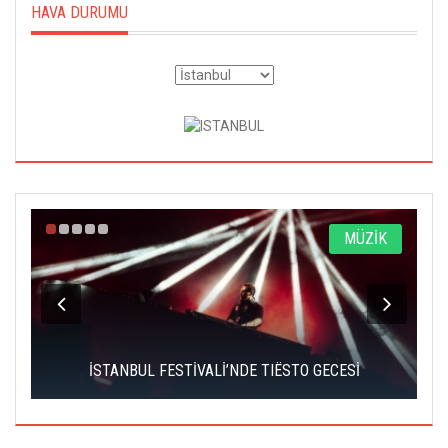
HAVA DURUMU
A
MÜZİK
İSTANBUL FESTİVALİ’NDE TIËSTO GECESİ