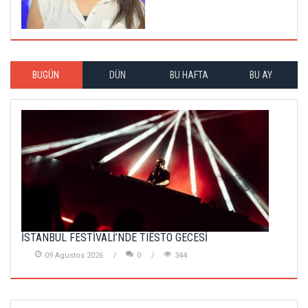
BUGÜN
DÜN
BU HAFTA
BU AY
İSTANBUL FESTİVALİ’NDE TIËSTO GECESİ
09 Agustos 2026
0
344