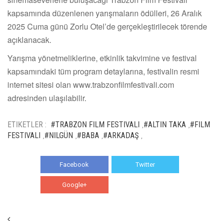
kapsamında düzenlenen yarışmaların ödülleri, 26 Aralık
2025 Cuma günü Zorlu Otel’de gerçekleştirilecek törende
açıklanacak.
Yarışma yönetmeliklerine, etkinlik takvimine ve festival
kapsamındaki tüm program detaylarına, festivalin resmi
internet sitesi olan www.trabzonfilmfestivali.com
adresinden ulaşılabilir.
ETIKETLER :
#TRABZON FILM FESTIVALI
#ALTIN TAKA
#FILM
,
,
FESTIVALI
#NILGÜN
#BABA
#ARKADAŞ
,
,
,
,
Facebook
Twitter
Google+
WhatsApp