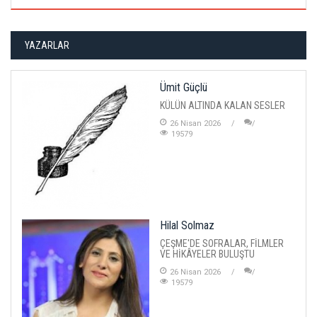
YAZARLAR
Ümit Güçlü
KÜLÜN ALTINDA KALAN SESLER
26 Nisan 2026
19579
Hilal Solmaz
ÇEŞME'DE SOFRALAR, FİLMLER
VE HİKÂYELER BULUŞTU
26 Nisan 2026
19579