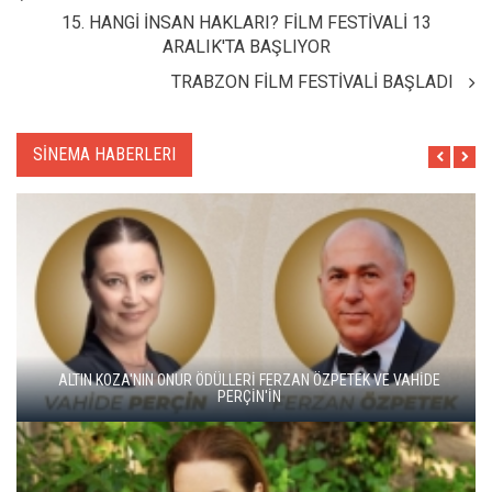
15. HANGİ İNSAN HAKLARI? FİLM FESTİVALİ 13
ARALIK'TA BAŞLIYOR
TRABZON FİLM FESTİVALİ BAŞLADI
SİNEMA HABERLERI
ALTIN KOZA'NIN ONUR ÖDÜLLERİ FERZAN ÖZPETEK VE VAHİDE
PERÇİN'İN