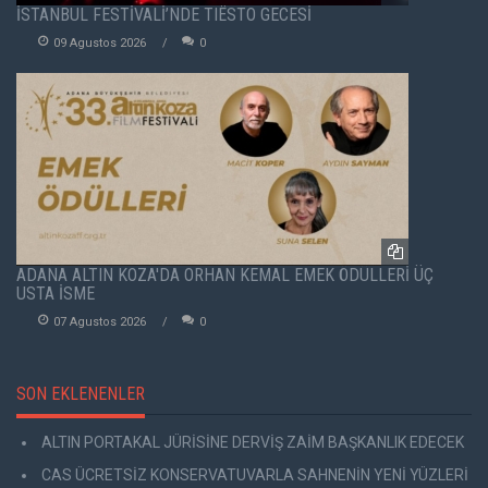
İSTANBUL FESTİVALİ’NDE TIËSTO GECESİ
09 Agustos 2026
0
ADANA ALTIN KOZA'DA ORHAN KEMAL EMEK ÖDÜLLERİ ÜÇ
USTA İSME
07 Agustos 2026
0
SON EKLENENLER
ALTIN PORTAKAL JÜRİSİNE DERVİŞ ZAİM BAŞKANLIK EDECEK
CAS ÜCRETSİZ KONSERVATUVARLA SAHNENİN YENİ YÜZLERİ