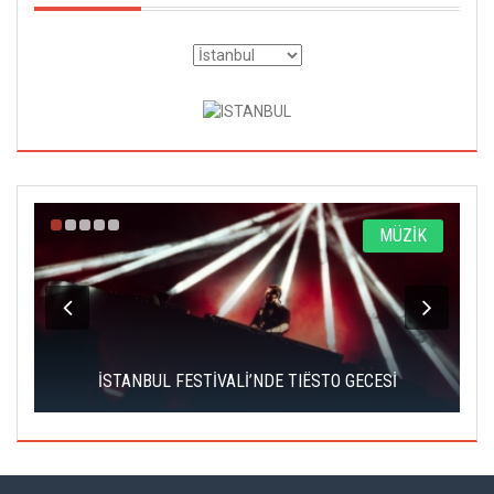
A
MÜZİK
İSTANBUL FESTİVALİ’NDE TIËSTO GECESİ