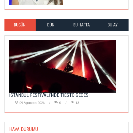
BUGÜN
DÜN
BU HAFTA
BU AY
İSTANBUL FESTİVALİ’NDE TIËSTO GECESİ
09 Agustos 2026
0
13
HAVA DURUMU