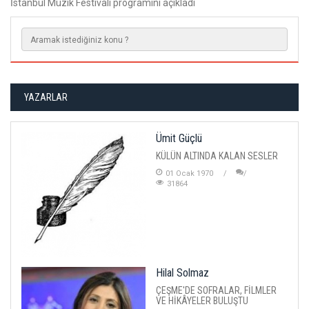
İstanbul Müzik Festivali programını açıkladı
YAZARLAR
Ümit Güçlü
KÜLÜN ALTINDA KALAN SESLER
01 Ocak 1970
31864
Hilal Solmaz
ÇEŞME'DE SOFRALAR, FİLMLER
VE HİKÂYELER BULUŞTU