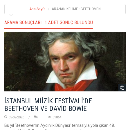
Ana Sayfa
ARANAN KELİME : BEETHOVEN
ARAMA SONUÇLARI :
1 ADET SONUÇ BULUNDU
İSTANBUL MÜZİK FESTİVALİ’DE
BEETHOVEN VE DAVİD BOWİE
05-02-2020
31864
Bu yıl ‘Beethoven’ın Aydınlık Dünyası’ temasıyla yola çıkan 48.