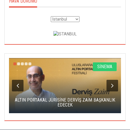
HAVA DURUMU
R
SİNEMA
ALTIN PORTAKAL JÜRİSİNE DERVİŞ ZAİM BAŞKANLIK
C
EDECEK