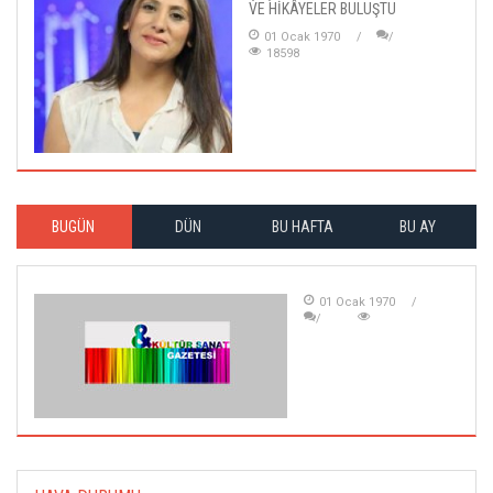
VE HİKÂYELER BULUŞTU
01 Ocak 1970
18598
BUGÜN
DÜN
BU HAFTA
BU AY
01 Ocak 1970