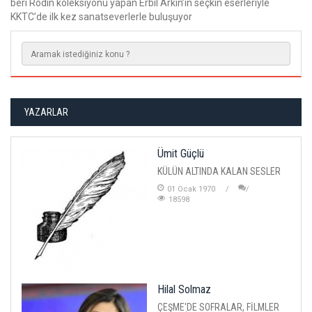
beri Rodin koleksiyonu yapan Erbil Arkın’ın seçkin eserleriyle
KKTC’de ilk kez sanatseverlerle buluşuyor
YAZARLAR
Ümit Güçlü
KÜLÜN ALTINDA KALAN SESLER
01 Ocak 1970
18598
Hilal Solmaz
ÇEŞME'DE SOFRALAR, FİLMLER