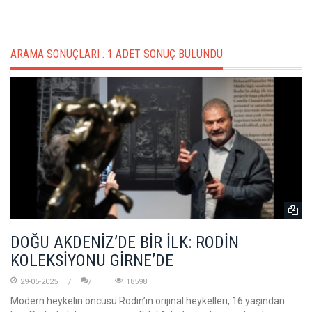
ARAMA SONUÇLARI :
1 ADET SONUÇ BULUNDU
DOĞU AKDENİZ’DE BİR İLK: RODİN
KOLEKSİYONU GİRNE’DE
29-05-2025
18598
Modern heykelin öncüsü Rodin’in orijinal heykelleri, 16 yaşından