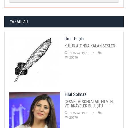
YAZARLAR
Ümit Güçlü
KÜLÜN ALTINDA KALAN SESLER
01 Ocak 1970
20070
Hilal Solmaz
ÇEŞME'DE SOFRALAR, FİLMLER
VE HİKÂYELER BULUŞTU
01 Ocak 1970
20070