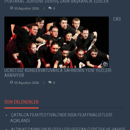
PORTAKAL JÜRİSİNE DERVİŞ ZAİM BAŞKANLIK EDECEK
05 Agustos 2026
0
CAS
ÜCRETSİZ KONSERVATUVARLA SAHNENİN YENİ YÜZLERİ
ARANIYOR
05 Agustos 2026
0
SON EKLENENLER
ÇATALCA FİLM FESTİVALİ'NDE KISA FİLM FİNALİSTLERİ
AÇIKLANDI
ALTIN KOZA'NIN ONUR ÖDÜLLERİ FERZAN ÖZPETEK VE VAHİDE