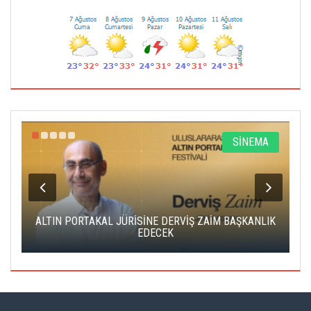
R
SİNEMA
ALTIN PORTAKAL JÜRİSİNE DERVİŞ ZAİM BAŞKANLIK
C
EDECEK