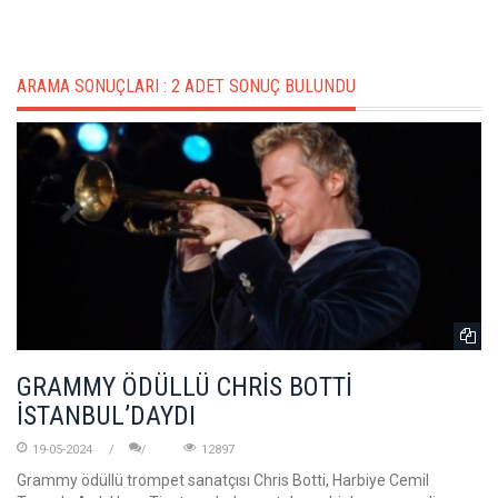
ARAMA SONUÇLARI :
2 ADET SONUÇ BULUNDU
GRAMMY ÖDÜLLÜ CHRİS BOTTİ
İSTANBUL’DAYDI
19-05-2024
12897
Grammy ödüllü trompet sanatçısı Chris Botti, Harbiye Cemil