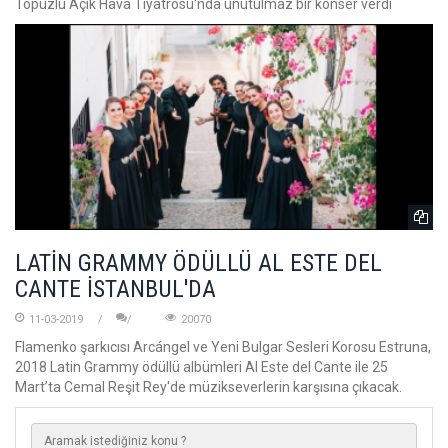
Topuzlu Açık Hava Tiyatrosu'nda unutulmaz bir konser verdi
LATİN GRAMMY ÖDÜLLÜ AL ESTE DEL
CANTE İSTANBUL'DA
11-03-2019
20070
Flamenko şarkıcısı Arcángel ve Yeni Bulgar Sesleri Korosu Estruna,
2018 Latin Grammy ödüllü albümleri Al Este del Cante ile 25
Mart’ta Cemal Reşit Rey'de müzikseverlerin karşısına çıkacak.