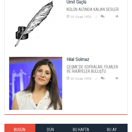
Ümit Güçlü
KÜLÜN ALTINDA KALAN SESLER
01 Ocak 1970
Hilal Solmaz
ÇEŞME'DE SOFRALAR, FİLMLER
VE HİKÂYELER BULUŞTU
01 Ocak 1970
BUGÜN
DÜN
BU HAFTA
BU AY