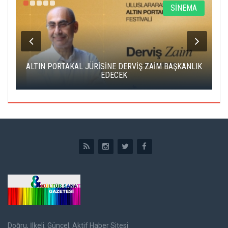
R
SİNEMA
ALTIN PORTAKAL JÜRİSİNE DERVİŞ ZAİM BAŞKANLIK
C
EDECEK
Doğru, İlkeli, Güncel, Aktif Haber Sitesi