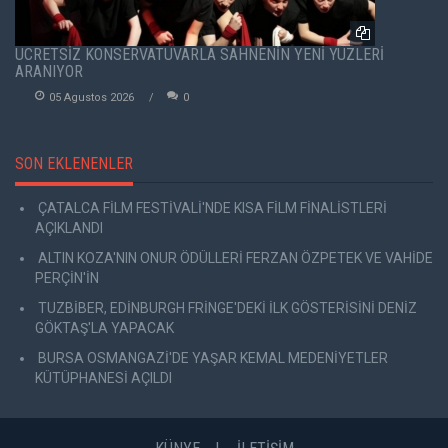
ÜCRETSİZ KONSERVATUVARLA SAHNENİN YENİ YÜZLERİ
ARANIYOR
05 Agustos 2026
0
SON EKLENENLER
ÇATALCA FİLM FESTİVALİ'NDE KISA FİLM FİNALİSTLERİ
AÇIKLANDI
ALTIN KOZA'NIN ONUR ÖDÜLLERİ FERZAN ÖZPETEK VE VAHİDE
PERÇİN'İN
TUZBİBER, EDİNBURGH FRİNGE'DEKİ İLK GÖSTERİSİNİ DENİZ
GÖKTAŞ'LA YAPACAK
BURSA OSMANGAZİ'DE YAŞAR KEMAL MEDENİYETLER
KÜTÜPHANESİ AÇILDI