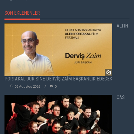
SON EKLENENLER
ALTIN
PORTAKAL JÜRİSİNE DERVİŞ ZAİM BAŞKANLIK EDECEK
05 Agustos 2026
0
CAS