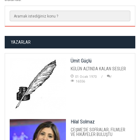
YAZARLAR
Ümit Güçlü
KÜLÜN ALTINDA KALAN SESLER
01 Ocak 1970
16556
Hilal Solmaz
ÇEŞME'DE SOFRALAR, FİLMLER
VE HİKÂYELER BULUŞTU