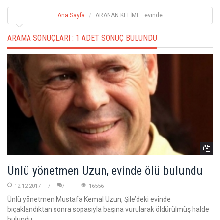
Ana Sayfa
ARANAN KELİME : evinde
ARAMA SONUÇLARI :
1 ADET SONUÇ BULUNDU
Ünlü yönetmen Uzun, evinde ölü bulundu
12-12-2017
16556
Ünlü yönetmen Mustafa Kemal Uzun, Şile’deki evinde
bıçaklandıktan sonra sopasıyla başına vurularak öldürülmüş halde
bulundu.