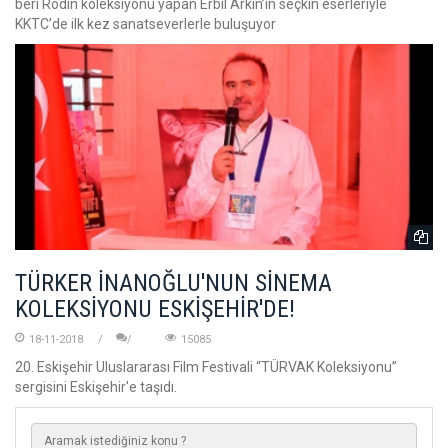
beri Rodin koleksiyonu yapan Erbil Arkın’ın seçkin eserleriyle
KKTC’de ilk kez sanatseverlerle buluşuyor
TÜRKER İNANOĞLU'NUN SİNEMA
KOLEKSİYONU ESKİŞEHİR'DE!
18-11-2018
15085
20. Eskişehir Uluslararası Film Festivali “TÜRVAK Koleksiyonu”
sergisini Eskişehir'e taşıdı.