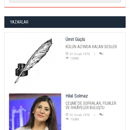
YAZARLAR
Ümit Güçlü
KÜLÜN ALTINDA KALAN SESLER
01 Ocak 1970
15085
Hilal Solmaz
ÇEŞME'DE SOFRALAR, FİLMLER
VE HİKÂYELER BULUŞTU
01 Ocak 1970
15085