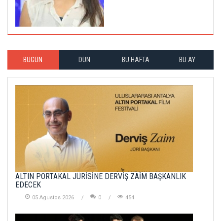
BUGÜN
DÜN
BU HAFTA
BU AY
ALTIN PORTAKAL JÜRİSİNE DERVİŞ ZAİM BAŞKANLIK
EDECEK
05 Agustos 2026
0
454