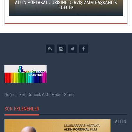
ALTIN PORTAKAL JÜRİSİNE DERVİŞ ZAİM BAŞKANLIK
C
EDECEK
Doğru, İlkeli, Güncel, Aktif Haber Sitesi
SON EKLENENLER
ALTIN