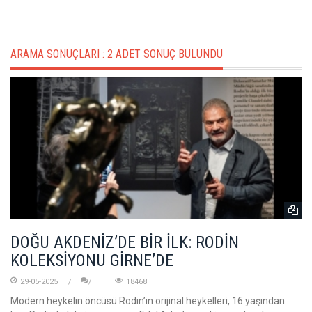
ARAMA SONUÇLARI :
2 ADET SONUÇ BULUNDU
DOĞU AKDENİZ’DE BİR İLK: RODİN
KOLEKSİYONU GİRNE’DE
29-05-2025
18468
Modern heykelin öncüsü Rodin’in orijinal heykelleri, 16 yaşından