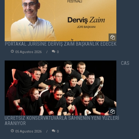
PORTAKAL JÜRİSİNE DERVİŞ ZAİM BAŞKANLIK EDECEK
05 Agustos 2026
0
CAS
ÜCRETSİZ KONSERVATUVARLA SAHNENİN YENİ YÜZLERİ
ARANIYOR
05 Agustos 2026
0