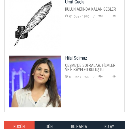
Ümit Güçlü
KÜLÜN ALTINDA KALAN SESLER
01 Ocak 1970
Hilal Solmaz
ÇEŞME'DE SOFRALAR, FİLMLER
VE HİKÂYELER BULUŞTU
01 Ocak 1970
BUGÜN
DÜN
BU HAFTA
BU AY