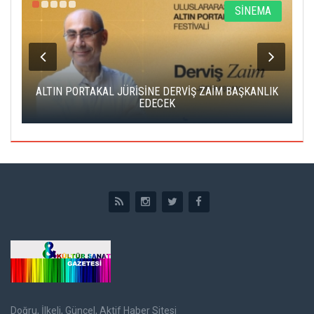
R
SİNEMA
ALTIN PORTAKAL JÜRİSİNE DERVİŞ ZAİM BAŞKANLIK
C
EDECEK
Doğru, İlkeli, Güncel, Aktif Haber Sitesi