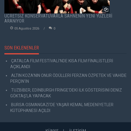
ÜCRETSİZ KONSERVATUVARLA SAHNENİN YENİ YÜZLERİ
ARANIYOR
05 Agustos 2026
0
SON EKLENENLER
ÇATALCA FİLM FESTİVALİ'NDE KISA FİLM FİNALİSTLERİ
AÇIKLANDI
ALTIN KOZA'NIN ONUR ÖDÜLLERİ FERZAN ÖZPETEK VE VAHİDE
PERÇİN'İN
TUZBİBER, EDİNBURGH FRİNGE'DEKİ İLK GÖSTERİSİNİ DENİZ
GÖKTAŞ'LA YAPACAK
BURSA OSMANGAZİ'DE YAŞAR KEMAL MEDENİYETLER
KÜTÜPHANESİ AÇILDI