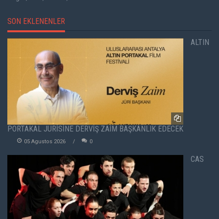
SON EKLENENLER
ALTIN
PORTAKAL JÜRİSİNE DERVİŞ ZAİM BAŞKANLIK EDECEK
05 Agustos 2026
0
CAS