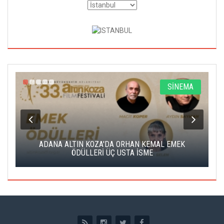
A
SİNEMA
K
ADANA ALTIN KOZA'DA ORHAN KEMAL EMEK
A
ÖDÜLLERİ ÜÇ USTA İSME