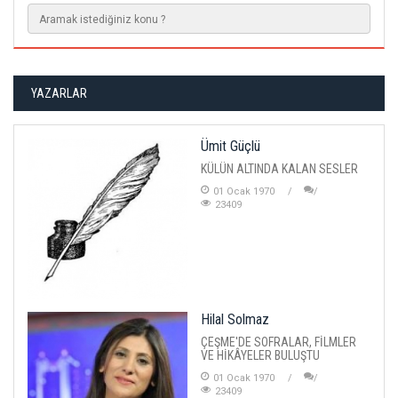
YAZARLAR
Ümit Güçlü
KÜLÜN ALTINDA KALAN SESLER
01 Ocak 1970
23409
Hilal Solmaz
ÇEŞME'DE SOFRALAR, FİLMLER
VE HİKÂYELER BULUŞTU
01 Ocak 1970
23409