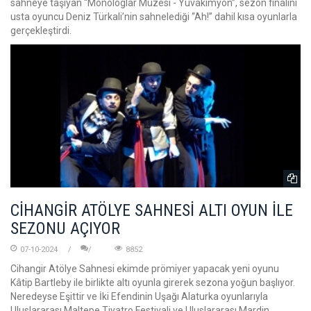
sahneye taşıyan “Monologlar Müzesi - Yuvakimyon”, sezon finalini
usta oyuncu Deniz Türkali’nin sahnelediği “Ah!” dahil kısa oyunlarla
gerçekleştirdi.
CİHANGİR ATÖLYE SAHNESİ ALTI OYUN İLE
SEZONU AÇIYOR
07-10-2024
8852
Cihangir Atölye Sahnesi ekimde prömiyer yapacak yeni oyunu
Kâtip Bartleby ile birlikte altı oyunla girerek sezona yoğun başlıyor.
Neredeyse Eşittir ve İki Efendinin Uşağı Alaturka oyunlarıyla
Uluslararası Maltepe Tiyatro Festivali ve Uluslararası Mardin