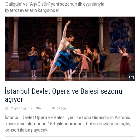
‘Caligula’ ve “AşkÖlsün” yeni sezonun ilk oyunlarıyla
tiyatroseverlerin karşısında!
İstanbul Devlet Opera ve Balesi sezonu
açıyor
17-09-2018
23409
İstanbul Devlet Opera ve Balesi, yeni sezona Gioacchino Antonio
Rossini’nin ölümünün 150. yıldönümüne ithafen hazırlanan açılış
konseri ile başlayacak.