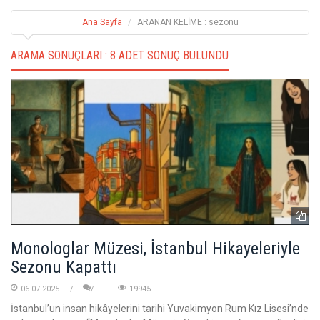
Ana Sayfa
ARANAN KELİME : sezonu
ARAMA SONUÇLARI :
8 ADET SONUÇ BULUNDU
Monologlar Müzesi, İstanbul Hikayeleriyle
Sezonu Kapattı
06-07-2025
19945
İstanbul’un insan hikâyelerini tarihi Yuvakimyon Rum Kız Lisesi’nde