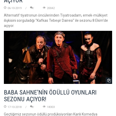
AÇIYOR
06-10-2019
20042
Alternatif tiyatronun öncülerinden Tiyatroadam, emek-mülkiyet
ilişkisini sorguladığı "Kafkas Tebeşir Dairesi" ile sezonu 8 Ekim'de
açıyor.
BABA SAHNE’NİN ÖDÜLLÜ OYUNLARI
SEZONU AÇIYOR!
17-10-2018
18303
Geçtiğimiz sezonun ödüllü prodüksiyonları Kanlı Komedya