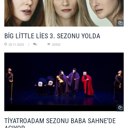
BİG LİTTLE LİES 3. SEZONU YOLDA
20-11-2023
20332
TİYATROADAM SEZONU BABA SAHNE'DE