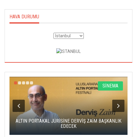
HAVA DURUMU
R
SİNEMA
ALTIN PORTAKAL JÜRİSİNE DERVİŞ ZAİM BAŞKANLIK
C
EDECEK