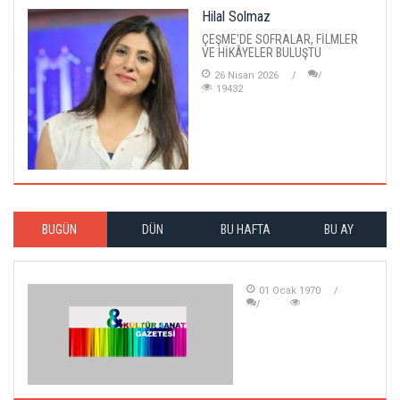
Hilal Solmaz
ÇEŞME'DE SOFRALAR, FİLMLER
VE HİKÂYELER BULUŞTU
26 Nisan 2026
19432
BUGÜN
DÜN
BU HAFTA
BU AY
01 Ocak 1970