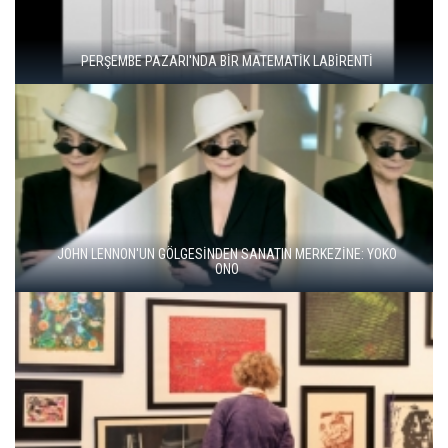
"ŞEHRİ BİZ ÖĞRENMİYORUZ, TELEFONUMUZ ÖĞRENİYOR"
BALKANLAR'DAN ALÇITEPE'YE GÖÇÜN HİKAYESİ: "KÖK HALI"
SERGİSİ AÇILDI