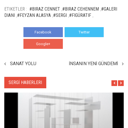
ETIKETLER :
#BIRAZ CENNET
#BIRAZ CEHENNEM
#GALERI
,
,
DIANI
#FEYZAN ALASYA
#SERGI
#FIGÜRATIF
,
,
,
,
Facebook
Twitter
Google+
WhatsApp
SANAT YOLU
İNSANIN YENİ GÜNDEMİ
SERGİ HABERLERI