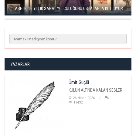
SEÇKİN PİRİM İLE ŞEREFİYE SARNICI'NDA "DÜN İLE BUGÜN"
SERGİSİ
YAZARLAR
Ümit Güçlü
KÜLÜN ALTINDA KALAN SESLER
26 Nisan 2026
19432