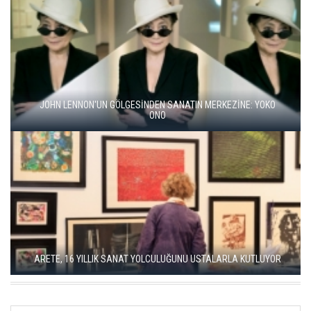
BALKANLAR'DAN ALÇITEPE'YE GÖÇÜN HİKAYESİ: "KÖK HALI"
SERGİSİ AÇILDI
SEÇKİN PİRİM İLE ŞEREFİYE SARNICI'NDA "DÜN İLE BUGÜN"
SERGİSİ