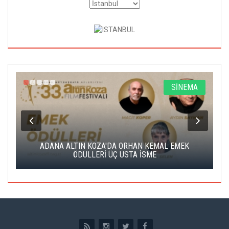
A
SİNEMA
K
ADANA ALTIN KOZA'DA ORHAN KEMAL EMEK
A
ÖDÜLLERİ ÜÇ USTA İSME