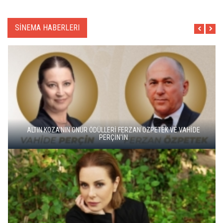
SİNEMA HABERLERI
ALTIN KOZA'NIN ONUR ÖDÜLLERİ FERZAN ÖZPETEK VE VAHİDE
PERÇİN'İN