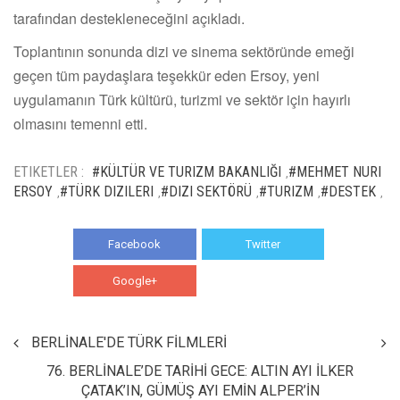
tarafından destekleneceğini açıkladı.
Toplantının sonunda dizi ve sinema sektöründe emeği
geçen tüm paydaşlara teşekkür eden Ersoy, yeni
uygulamanın Türk kültürü, turizmi ve sektör için hayırlı
olmasını temenni etti.
ETIKETLER :
#KÜLTÜR VE TURIZM BAKANLIĞI
#MEHMET NURI
,
ERSOY
#TÜRK DIZILERI
#DIZI SEKTÖRÜ
#TURIZM
#DESTEK
,
,
,
,
,
Facebook
Twitter
Google+
WhatsApp
BERLİNALE'DE TÜRK FİLMLERİ
76. BERLİNALE’DE TARİHİ GECE: ALTIN AYI İLKER
ÇATAK’IN, GÜMÜŞ AYI EMİN ALPER’İN