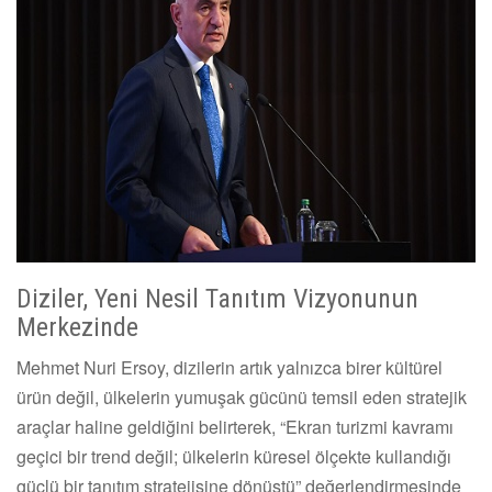
Diziler, Yeni Nesil Tanıtım Vizyonunun
Merkezinde
Mehmet Nuri Ersoy, dizilerin artık yalnızca birer kültürel
ürün değil, ülkelerin yumuşak gücünü temsil eden stratejik
araçlar haline geldiğini belirterek, “Ekran turizmi kavramı
geçici bir trend değil; ülkelerin küresel ölçekte kullandığı
güçlü bir tanıtım stratejisine dönüştü” değerlendirmesinde