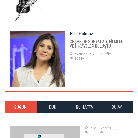
Hilal Solmaz
ÇEŞME'DE SOFRALAR, FİLMLER
VE HİKÂYELER BULUŞTU
26 Nisan 2026
19549
BUGÜN
DÜN
BU HAFTA
BU AY
01 Ocak 1970