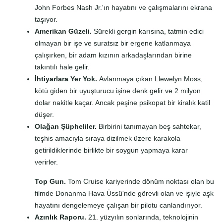
John Forbes Nash Jr.'ın hayatını ve çalışmalarını ekrana
taşıyor.
Amerikan Güzeli.
Sürekli gergin karısına, tatmin edici
olmayan bir işe ve suratsız bir ergene katlanmaya
çalışırken, bir adam kızının arkadaşlarından birine
takıntılı hale gelir.
İhtiyarlara Yer Yok.
Avlanmaya çıkan Llewelyn Moss,
kötü giden bir uyuşturucu işine denk gelir ve 2 milyon
dolar nakitle kaçar. Ancak peşine psikopat bir kiralık katil
düşer.
Olağan Şüpheliler.
Birbirini tanımayan beş sahtekar,
teşhis amacıyla sıraya dizilmek üzere karakola
getirildiklerinde birlikte bir soygun yapmaya karar
verirler.
Top Gun.
Tom Cruise kariyerinde dönüm noktası olan bu
filmde Donanma Hava Üssü'nde görevli olan ve işiyle aşk
hayatını dengelemeye çalışan bir pilotu canlandırıyor.
Azınlık Raporu.
21. yüzyılın sonlarında, teknolojinin