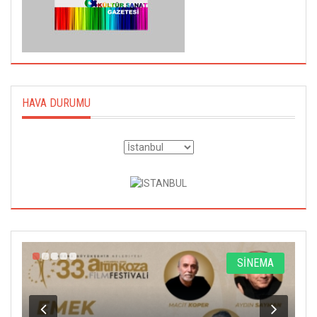
HAVA DURUMU
A
SİNEMA