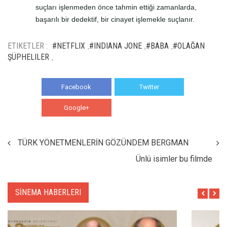
suçları işlenmeden önce tahmin ettiği zamanlarda,
başarılı bir dedektif, bir cinayet işlemekle suçlanır.
ETIKETLER :
#NETFLIX
#INDIANA JONE
#BABA
#OLAĞAN
,
,
,
ŞÜPHELILER
,
Facebook
Twitter
Google+
WhatsApp
TÜRK YÖNETMENLERİN GÖZÜNDEM BERGMAN
Ünlü isimler bu filmde
SİNEMA HABERLERI