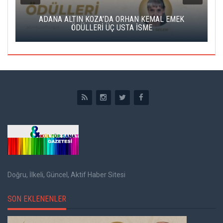
K
ADANA ALTIN KOZA'DA ORHAN KEMAL EMEK
A
ÖDÜLLERİ ÜÇ USTA İSME
Doğru, İlkeli, Güncel, Aktif Haber Sitesi
SON EKLENENLER