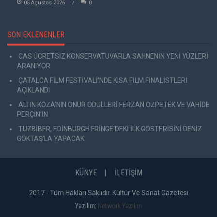
05 Agustos 2026
0
SON EKLENENLER
CAS ÜCRETSİZ KONSERVATUVARLA SAHNENİN YENİ YÜZLERİ
ARANIYOR
ÇATALCA FİLM FESTİVALİ'NDE KISA FİLM FİNALİSTLERİ
AÇIKLANDI
ALTIN KOZA'NIN ONUR ÖDÜLLERİ FERZAN ÖZPETEK VE VAHİDE
PERÇİN'İN
TUZBİBER, EDİNBURGH FRİNGE'DEKİ İLK GÖSTERİSİNİ DENİZ
GÖKTAŞ'LA YAPACAK
KÜNYE
İLETİŞİM
2017 - Tüm Hakları Saklıdır. Kültür Ve Sanat Gazetesi
Yazılım:
Network Yazılım