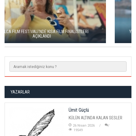
YEŞİM USTAOĞLU'NUN "ARTAKALAN"I SAN SEBASTIÁN'DA
DÜNYA PRÖMİYERİNİ YAPACAK
YAZARLAR
Ümit Güçlü
KÜLÜN ALTINDA KALAN SESLER
26 Nisan 2026
19549