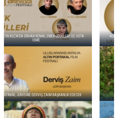
ALTIN KOZA'NIN ONUR ÖDÜLLERİ FERZAN ÖZPETEK VE VAHİDE
PERÇİN'İN
ADANA ALTIN KOZA'DA JÜRİ BAŞKANI ZUHAL OLCAY