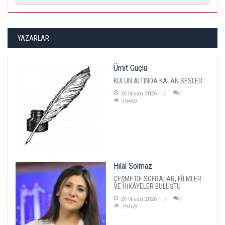
YAZARLAR
Ümit Güçlü
KÜLÜN ALTINDA KALAN SESLER
26 Nisan 2026
19469
Hilal Solmaz
ÇEŞME'DE SOFRALAR, FİLMLER
VE HİKÂYELER BULUŞTU
26 Nisan 2026
19469