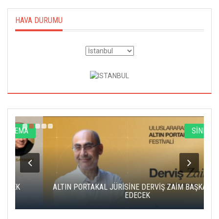
HAVA DURUMU
A
SİNEMA
ALTIN PORTAKAL JÜRİSİNE DERVİŞ ZAİM BAŞKANLIK
C
EDECEK