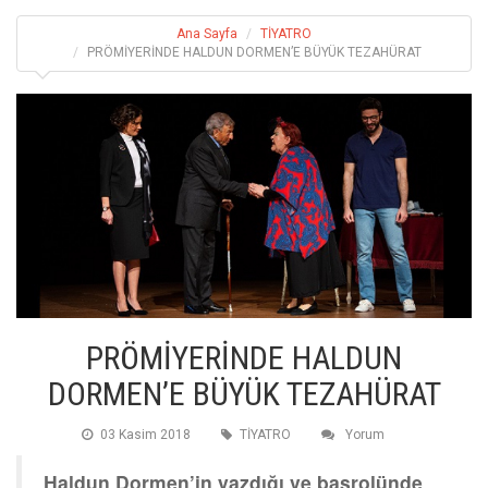
Ana Sayfa
TİYATRO
PRÖMİYERİNDE HALDUN DORMEN’E BÜYÜK TEZAHÜRAT
PRÖMİYERİNDE HALDUN
DORMEN’E BÜYÜK TEZAHÜRAT
03 Kasim 2018
TİYATRO
Yorum
Haldun Dormen’in yazdığı ve başrolünde