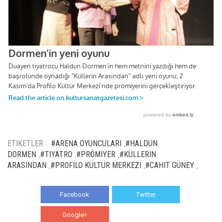
ETIKETLER :
#ARENA OYUNCULARI
#HALDUN
,
DORMEN
#TIYATRO
#PRÖMIYER
#KÜLLERIN
,
,
,
ARASINDAN
#PROFILO KÜLTÜR MERKEZI
#CAHIT GÜNEY
,
,
,
Facebook
Twitter
Google+
WhatsApp