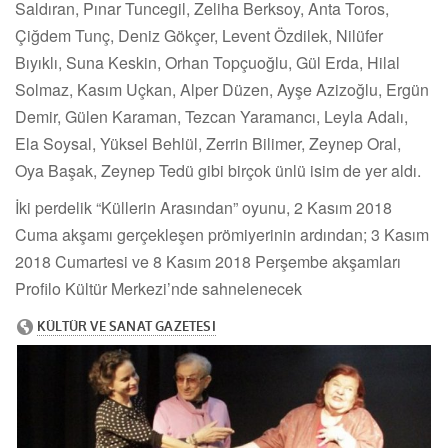
Saldıran, Pınar Tuncegil, Zeliha Berksoy, Anta Toros,
Çiğdem Tunç, Deniz Gökçer, Levent Özdilek, Nilüfer
Bıyıklı, Suna Keskin, Orhan Topçuoğlu, Gül Erda, Hilal
Solmaz, Kasım Uçkan, Alper Düzen, Ayşe Azizoğlu, Ergün
Demir, Gülen Karaman, Tezcan Yaramancı, Leyla Adalı,
Ela Soysal, Yüksel Behlül, Zerrin Bilimer, Zeynep Oral,
Oya Başak, Zeynep Tedü gibi birçok ünlü isim de yer aldı.
İki perdelik “Küllerin Arasından” oyunu, 2 Kasım 2018
Cuma akşamı gerçekleşen prömiyerinin ardından; 3 Kasım
2018 Cumartesi ve 8 Kasım 2018 Perşembe akşamları
Profilo Kültür Merkezi’nde sahnelenecek