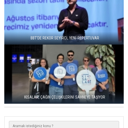
BBT’DE REKOR SEYİRCİ, YENİ REPERTUVAR
KISALAR, ÇAĞIN ÇELİŞKİLERİNİ SAHNEYE TAŞIYOR