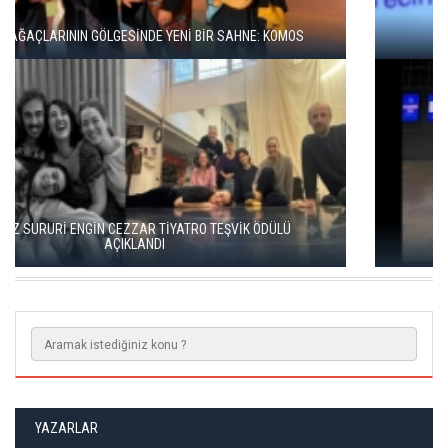
BBT’DE REKOR SEYİRCİ, YENİ REPERTUVAR
KISALAR, ÇAĞIN ÇELİŞKİLERİNİ SAHNEYE TAŞIYOR
YAZARLAR