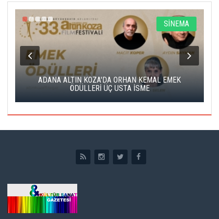
A
SİNEMA
K
ADANA ALTIN KOZA'DA ORHAN KEMAL EMEK
A
ÖDÜLLERİ ÜÇ USTA İSME