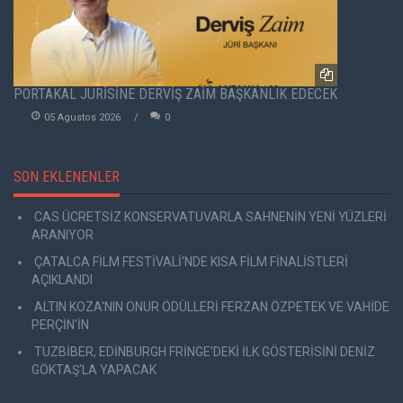
PORTAKAL JÜRİSİNE DERVİŞ ZAİM BAŞKANLIK EDECEK
05 Agustos 2026
0
SON EKLENENLER
CAS ÜCRETSİZ KONSERVATUVARLA SAHNENİN YENİ YÜZLERİ
ARANIYOR
ÇATALCA FİLM FESTİVALİ'NDE KISA FİLM FİNALİSTLERİ
AÇIKLANDI
ALTIN KOZA'NIN ONUR ÖDÜLLERİ FERZAN ÖZPETEK VE VAHİDE
PERÇİN'İN
TUZBİBER, EDİNBURGH FRİNGE'DEKİ İLK GÖSTERİSİNİ DENİZ
GÖKTAŞ'LA YAPACAK