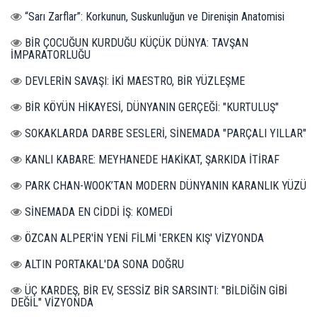
“Sarı Zarflar”: Korkunun, Suskunluğun ve Direnişin Anatomisi
BİR ÇOCUĞUN KURDUĞU KÜÇÜK DÜNYA: TAVŞAN
İMPARATORLUĞU
DEVLERİN SAVAŞI: İKİ MAESTRO, BİR YÜZLEŞME
BİR KÖYÜN HİKAYESİ, DÜNYANIN GERÇEĞİ: "KURTULUŞ"
SOKAKLARDA DARBE SESLERİ, SİNEMADA "PARÇALI YILLAR"
KANLI KABARE: MEYHANEDE HAKİKAT, ŞARKIDA İTİRAF
PARK CHAN-WOOK’TAN MODERN DÜNYANIN KARANLIK YÜZÜ
SİNEMADA EN CİDDİ İŞ: KOMEDİ
ÖZCAN ALPER'İN YENİ FİLMİ 'ERKEN KIŞ' VİZYONDA
ALTIN PORTAKAL'DA SONA DOĞRU
ÜÇ KARDEŞ, BİR EV, SESSİZ BİR SARSINTI: "BİLDİĞİN GİBİ
DEĞİL" VİZYONDA