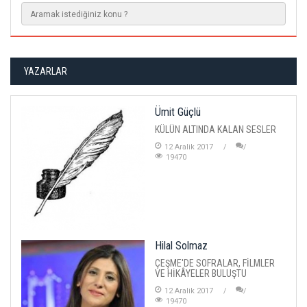
YAZARLAR
Ümit Güçlü
KÜLÜN ALTINDA KALAN SESLER
12 Aralik 2017
19470
Hilal Solmaz
ÇEŞME'DE SOFRALAR, FİLMLER
VE HİKÂYELER BULUŞTU
12 Aralik 2017
19470