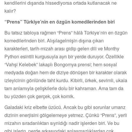
kendilerini dışarıda hissediyorsa ortada kutlanacak ne
kalır?
“Prens” Türkiye’nin en özgün komedilerinden biri
Bu tatsız tabloya rağmen “Prens” hâlâ Türkiye’nin en özgün
komedilerinden biri. Alışılagelmişin dışına çıkan
karakterleri, tarih-mizah arası gidip gelen dili ve Monthy
Python esintili kurgusuyla ayrı bir yerde duruyor. Özellikle
“Vahşi Kelebek” lakaplı Bongomya prensi; hem sosyal
medyada doğan hem de diziye dönüşen bir karakter olarak
izleyicinin gönlünde taht kurdu. Kibirli, ürkek, sevimli, ukala
tam anlamıyla çelişkilerle dolu bir kahraman. Ama tam da
bu yüzden çok gerçek, çok komik.
Galadaki kriz elbette üzücü. Ancak bu gibi sorunlar umarız
dizinin enerjisini gölgelemeye yetmez. Çünkü “Prens”, yerli
mizahın sıradanlıktan sıyrıldığı nadir işlerden biri. Ve bu
gibi işlerin, perde arkasındaki anlaşmazlıklardan çok,