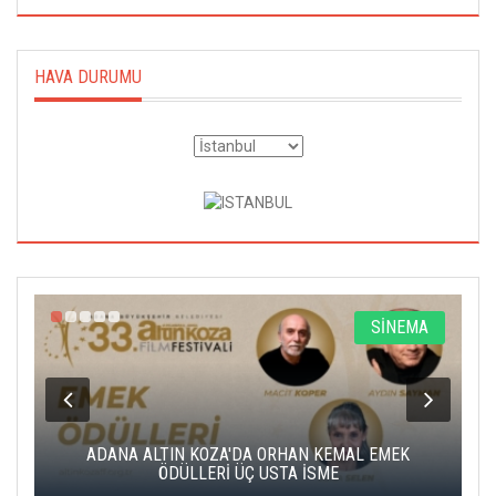
HAVA DURUMU
A
SİNEMA
K
ADANA ALTIN KOZA'DA ORHAN KEMAL EMEK
A
ÖDÜLLERİ ÜÇ USTA İSME