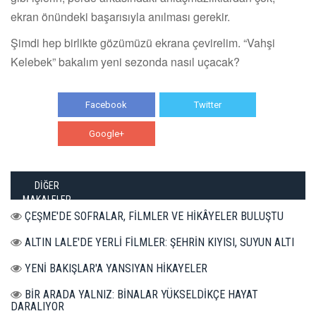
ekran önündeki başarısıyla anılması gerekir.
Şimdi hep birlikte gözümüzü ekrana çevirelim. “Vahşi
Kelebek” bakalım yeni sezonda nasıl uçacak?
Facebook
Twitter
Google+
WhatsApp
DİĞER
MAKALELER
ÇEŞME'DE SOFRALAR, FİLMLER VE HİKÂYELER BULUŞTU
ALTIN LALE'DE YERLİ FİLMLER: ŞEHRİN KIYISI, SUYUN ALTI
YENİ BAKIŞLAR'A YANSIYAN HİKAYELER
BİR ARADA YALNIZ: BİNALAR YÜKSELDİKÇE HAYAT
DARALIYOR