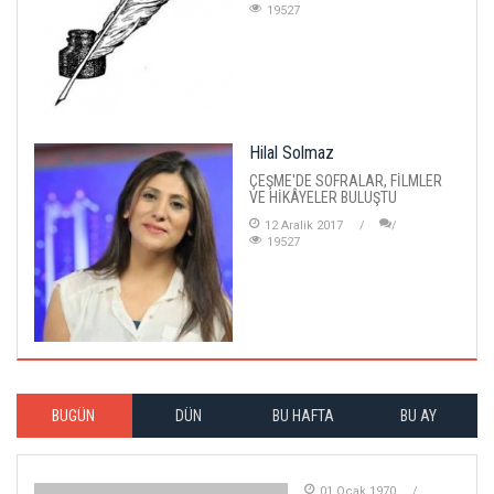
19527
Hilal Solmaz
ÇEŞME'DE SOFRALAR, FİLMLER
VE HİKÂYELER BULUŞTU
12 Aralik 2017
19527
BUGÜN
DÜN
BU HAFTA
BU AY
01 Ocak 1970