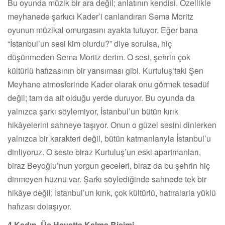
Bu oyunda müzik bir ara değil; anlatının kendisi. Özellikle
meyhanede şarkıcı Kader’i canlandıran Sema Moritz
oyunun müzikal omurgasını ayakta tutuyor. Eğer bana
“İstanbul’un sesi kim olurdu?” diye sorulsa, hiç
düşünmeden Sema Moritz derim. O sesi, şehrin çok
kültürlü hafızasının bir yansıması gibi. Kurtuluş’taki Şen
Meyhane atmosferinde Kader olarak onu görmek tesadüf
değil; tam da ait olduğu yerde duruyor. Bu oyunda da
yalnızca şarkı söylemiyor, İstanbul’un bütün kırık
hikâyelerini sahneye taşıyor. Onun o güzel sesini dinlerken
yalnızca bir karakteri değil, bütün katmanlarıyla İstanbul’u
dinliyoruz. O seste biraz Kurtuluş’un eski apartmanları,
biraz Beyoğlu’nun yorgun geceleri, biraz da bu şehrin hiç
dinmeyen hüznü var. Şarkı söylediğinde sahnede tek bir
hikâye değil; İstanbul’un kırık, çok kültürlü, hatıralarla yüklü
hafızası dolaşıyor.
4 Kadın, Üç Hayatta Kalma Biçimi