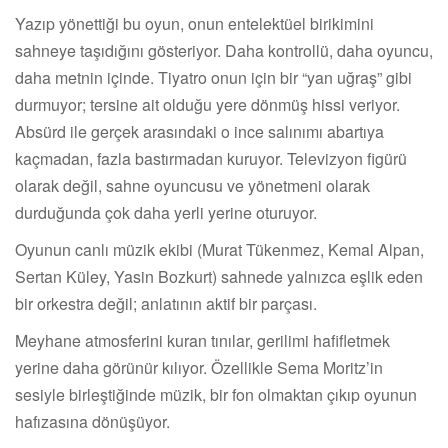
Yazıp yönettiği bu oyun, onun entelektüel birikimini
sahneye taşıdığını gösteriyor. Daha kontrollü, daha oyuncu,
daha metnin içinde. Tiyatro onun için bir “yan uğraş” gibi
durmuyor; tersine ait olduğu yere dönmüş hissi veriyor.
Absürd ile gerçek arasındaki o ince salınımı abartıya
kaçmadan, fazla bastırmadan kuruyor. Televizyon figürü
olarak değil, sahne oyuncusu ve yönetmeni olarak
durduğunda çok daha yerli yerine oturuyor.
Oyunun canlı müzik ekibi (Murat Tükenmez, Kemal Alpan,
Sertan Küley, Yasin Bozkurt) sahnede yalnızca eşlik eden
bir orkestra değil; anlatının aktif bir parçası.
Meyhane atmosferini kuran tınılar, gerilimi hafifletmek
yerine daha görünür kılıyor. Özellikle Sema Moritz’in
sesiyle birleştiğinde müzik, bir fon olmaktan çıkıp oyunun
hafızasına dönüşüyor.