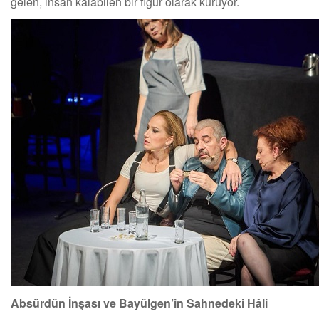
gelen, insan kalabilen bir figür olarak kuruyor.
Absürdün İnşası ve Bayülgen’in Sahnedeki Hâli