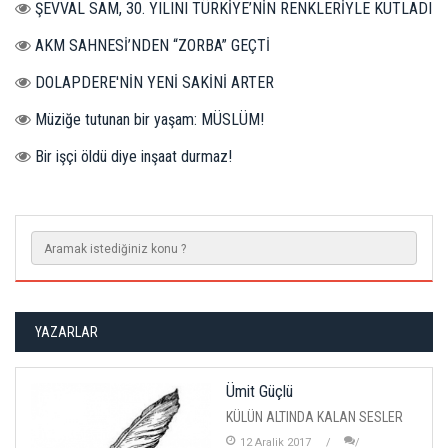
ŞEVVAL SAM, 30. YILINI TÜRKİYE’NİN RENKLERİYLE KUTLADI
AKM SAHNESİ’NDEN “ZORBA” GEÇTİ
DOLAPDERE'NİN YENİ SAKİNİ ARTER
Müziğe tutunan bir yaşam: MÜSLÜM!
Bir işçi öldü diye inşaat durmaz!
YAZARLAR
Ümit Güçlü
KÜLÜN ALTINDA KALAN SESLER
12 Aralik 2017