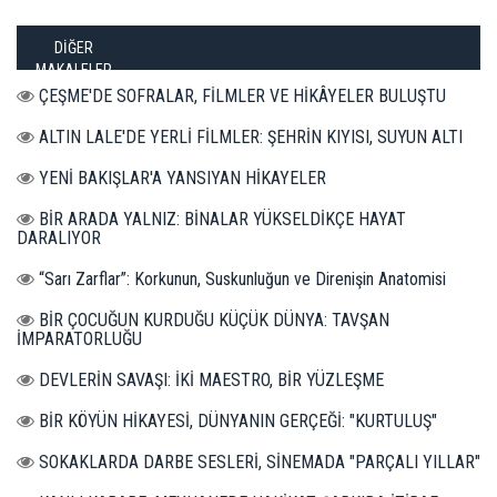
DİĞER
MAKALELER
ÇEŞME'DE SOFRALAR, FİLMLER VE HİKÂYELER BULUŞTU
ALTIN LALE'DE YERLİ FİLMLER: ŞEHRİN KIYISI, SUYUN ALTI
YENİ BAKIŞLAR'A YANSIYAN HİKAYELER
BİR ARADA YALNIZ: BİNALAR YÜKSELDİKÇE HAYAT
DARALIYOR
“Sarı Zarflar”: Korkunun, Suskunluğun ve Direnişin Anatomisi
BİR ÇOCUĞUN KURDUĞU KÜÇÜK DÜNYA: TAVŞAN
İMPARATORLUĞU
DEVLERİN SAVAŞI: İKİ MAESTRO, BİR YÜZLEŞME
BİR KÖYÜN HİKAYESİ, DÜNYANIN GERÇEĞİ: "KURTULUŞ"
SOKAKLARDA DARBE SESLERİ, SİNEMADA "PARÇALI YILLAR"