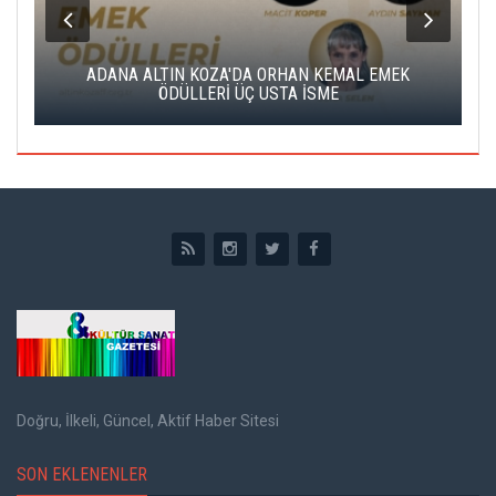
K
ADANA ALTIN KOZA'DA ORHAN KEMAL EMEK
A
ÖDÜLLERİ ÜÇ USTA İSME
Doğru, İlkeli, Güncel, Aktif Haber Sitesi
SON EKLENENLER