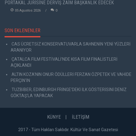
PORTAKAL JÜRİSİNE DERVİŞ ZAİM BAŞKANLIK EDECEK
05 Agustos 2026
0
SON EKLENENLER
CAS ÜCRETSİZ KONSERVATUVARLA SAHNENİN YENİ YÜZLERİ
ARANIYOR
ÇATALCA FİLM FESTİVALİ'NDE KISA FİLM FİNALİSTLERİ
AÇIKLANDI
ALTIN KOZA'NIN ONUR ÖDÜLLERİ FERZAN ÖZPETEK VE VAHİDE
PERÇİN'İN
TUZBİBER, EDİNBURGH FRİNGE'DEKİ İLK GÖSTERİSİNİ DENİZ
GÖKTAŞ'LA YAPACAK
KÜNYE
İLETİŞİM
2017 - Tüm Hakları Saklıdır. Kültür Ve Sanat Gazetesi