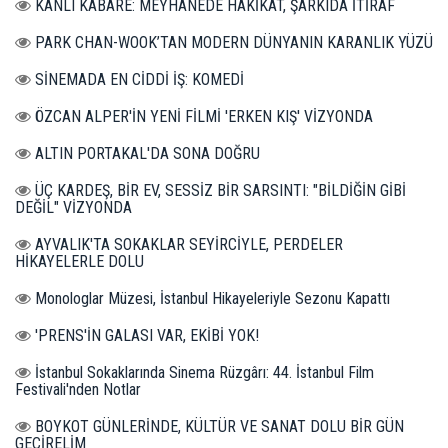
KANLI KABARE: MEYHANEDE HAKİKAT, ŞARKIDA İTİRAF
PARK CHAN-WOOK’TAN MODERN DÜNYANIN KARANLIK YÜZÜ
SİNEMADA EN CİDDİ İŞ: KOMEDİ
ÖZCAN ALPER'İN YENİ FİLMİ 'ERKEN KIŞ' VİZYONDA
ALTIN PORTAKAL'DA SONA DOĞRU
ÜÇ KARDEŞ, BİR EV, SESSİZ BİR SARSINTI: "BİLDİĞİN GİBİ
DEĞİL" VİZYONDA
AYVALIK'TA SOKAKLAR SEYİRCİYLE, PERDELER
HİKAYELERLE DOLU
Monologlar Müzesi, İstanbul Hikayeleriyle Sezonu Kapattı
'PRENS'İN GALASI VAR, EKİBİ YOK!
İstanbul Sokaklarında Sinema Rüzgârı: 44. İstanbul Film
Festivali'nden Notlar
BOYKOT GÜNLERİNDE, KÜLTÜR VE SANAT DOLU BİR GÜN
GEÇİRELİM