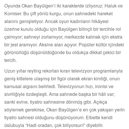
Oyunda Okan Bayülgen’i iki karakterde izliyoruz: Haluk ve
Komiser. Bu çift yönlü kurgu, onun sahnedeki hareket
alanını genişletiyor. Ancak oyun kadınların hikâyesi
üzerine kurulu olduğu için Bayülgen bilinçli bir tercihle rol
çalmıyor; sahneyi zorlamıyor, merkezde kalmak için ekstra
bir jest aramıyor. Aksine alan açıyor. Popüler kültür içindeki
görünürlüğü düşünüldüğünde bu oldukça dikkat çekici bir
tercih.
Uzun yıllar reyting rekorları kıran televizyon programlarıyla
geniş kitlelere ulaşmış bir figür olarak ekran kimliği, onun
kamusal algısını belirledi. Televizyonun hızı, ironisi ve
sivriliğiyle özdeşleşti. Ama sahnede başka bir hâli var;
sanki evine, tiyatro sahnesine dönmüş gibi. Açıkça
söylemek gerekirse, Okan Bayülgen’e en çok yakışan yerin
tiyatro sahnesi olduğunu düşünüyorum. Elbette kendi
üslubuyla “Hadi oradan, çok biliyorsun!” diyebilir.