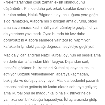
kitleler tarafından çoğu zaman eksik okunduğunu
düşünürüm. Filmde daha çok erkek karakter üzerinden
kurulan anlatı, Haluk Bilginer’in oyunculuğunu yere göğe
sığdıramazken, Alabora’nın o kırılgan ama gururlu, öfkeli
ama savunmasız kadın hâli ya bir cümleyle geçiştirildi ya
da yeterince yazılmadı. Oysa burada bir kez daha
görüyoruz ki Alabora sahnede yalnızca rol yapmıyor;
karakterin içindeki çatlağı doğrudan seyirciye geçiriyor.
Matilda’yı canlandıran Nazlı Kurbal, oyunun en sessiz ama
en derin damarlarından birini taşıyor. Dışarıdan sert,
mesafeli görünen bu karakteri Kurbal ajitasyona teslim
etmiyor. Sözünü yükseltmeden, abartıya kaçmadan,
bakışıyla ve duruşuyla oynuyor. Matilda, bedenini pazarlık
nesnesi haline getirmiş bir kadın olarak sahneye geliyor;
ama Kurbal onu ne mağdur kalıbına sıkıştırıyor ne de
yalnızca sert bir kabuğa hapsediyor. İki uç arasında gidip