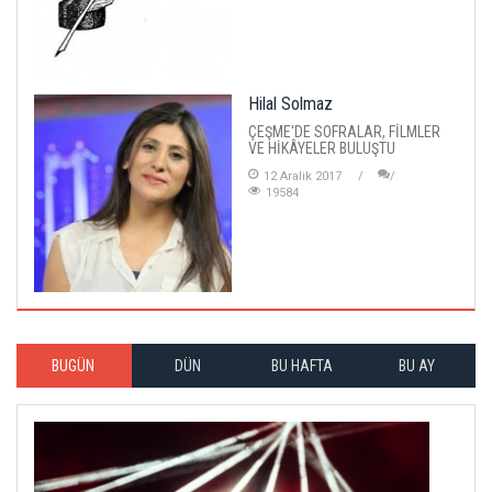
Hilal Solmaz
ÇEŞME'DE SOFRALAR, FİLMLER
VE HİKÂYELER BULUŞTU
12 Aralik 2017
19584
BUGÜN
DÜN
BU HAFTA
BU AY