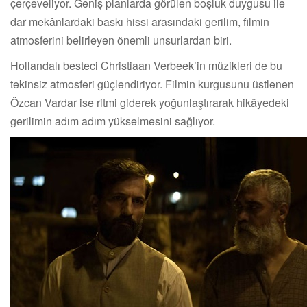
çerçeveliyor. Geniş planlarda görülen boşluk duygusu ile
dar mekânlardaki baskı hissi arasındaki gerilim, filmin
atmosferini belirleyen önemli unsurlardan biri.
Hollandalı besteci Christiaan Verbeek’in müzikleri de bu
tekinsiz atmosferi güçlendiriyor. Filmin kurgusunu üstlenen
Özcan Vardar ise ritmi giderek yoğunlaştırarak hikâyedeki
gerilimin adım adım yükselmesini sağlıyor.