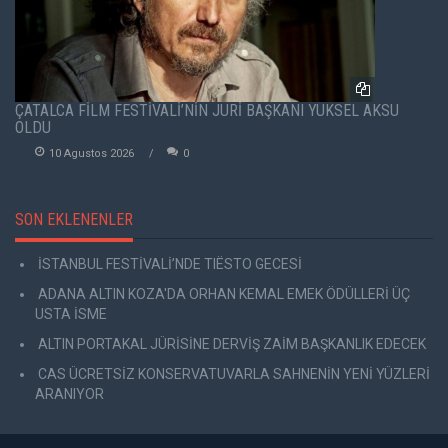
ÇATALCA FİLM FESTİVALİ’NİN JÜRİ BAŞKANI YÜKSEL AKSU
OLDU
10 Agustos 2026
0
SON EKLENENLER
İSTANBUL FESTİVALİ’NDE TIËSTO GECESİ
ADANA ALTIN KOZA'DA ORHAN KEMAL EMEK ÖDÜLLERİ ÜÇ
USTA İSME
ALTIN PORTAKAL JÜRİSİNE DERVİŞ ZAİM BAŞKANLIK EDECEK
CAS ÜCRETSİZ KONSERVATUVARLA SAHNENİN YENİ YÜZLERİ
ARANIYOR