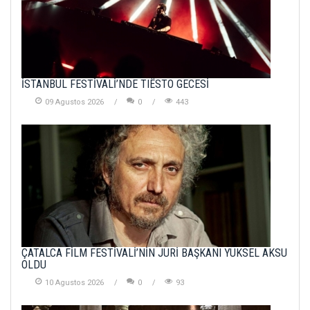
İSTANBUL FESTİVALİ’NDE TIËSTO GECESİ
09 Agustos 2026
0
443
ÇATALCA FİLM FESTİVALİ’NİN JÜRİ BAŞKANI YÜKSEL AKSU
OLDU
10 Agustos 2026
0
93