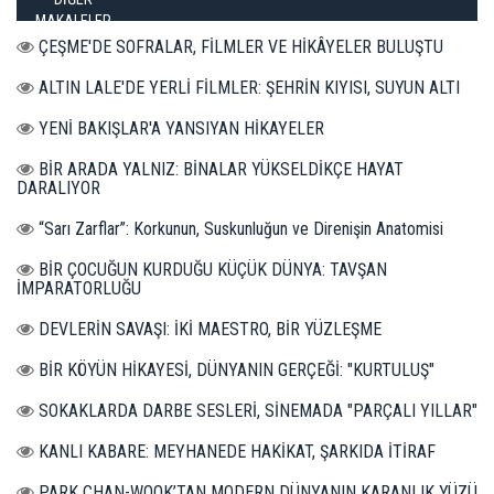
MAKALELER
ÇEŞME'DE SOFRALAR, FİLMLER VE HİKÂYELER BULUŞTU
ALTIN LALE'DE YERLİ FİLMLER: ŞEHRİN KIYISI, SUYUN ALTI
YENİ BAKIŞLAR'A YANSIYAN HİKAYELER
BİR ARADA YALNIZ: BİNALAR YÜKSELDİKÇE HAYAT
DARALIYOR
“Sarı Zarflar”: Korkunun, Suskunluğun ve Direnişin Anatomisi
BİR ÇOCUĞUN KURDUĞU KÜÇÜK DÜNYA: TAVŞAN
İMPARATORLUĞU
DEVLERİN SAVAŞI: İKİ MAESTRO, BİR YÜZLEŞME
BİR KÖYÜN HİKAYESİ, DÜNYANIN GERÇEĞİ: "KURTULUŞ"
SOKAKLARDA DARBE SESLERİ, SİNEMADA "PARÇALI YILLAR"
KANLI KABARE: MEYHANEDE HAKİKAT, ŞARKIDA İTİRAF
PARK CHAN-WOOK’TAN MODERN DÜNYANIN KARANLIK YÜZÜ