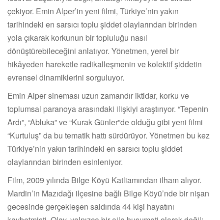
çekiyor. Emin Alper’in yeni filmi, Türkiye’nin yakın
tarihindeki en sarsıcı toplu şiddet olaylarından birinden
yola çıkarak korkunun bir topluluğu nasıl
dönüştürebileceğini anlatıyor. Yönetmen, yerel bir
hikâyeden hareketle radikalleşmenin ve kolektif şiddetin
evrensel dinamiklerini sorguluyor.
Emin Alper sineması uzun zamandır iktidar, korku ve
toplumsal paranoya arasındaki ilişkiyi araştırıyor. “Tepenin
Ardı”, “Abluka” ve “Kurak Günler”de olduğu gibi yeni filmi
“Kurtuluş” da bu tematik hattı sürdürüyor. Yönetmen bu kez
Türkiye’nin yakın tarihindeki en sarsıcı toplu şiddet
olaylarından birinden esinleniyor.
Film, 2009 yılında Bilge Köyü Katliamından ilham alıyor.
Mardin’in Mazıdağı ilçesine bağlı Bilge Köyü’nde bir nişan
gecesinde gerçekleşen saldırıda 44 kişi hayatını
kaybetmişti. Olay, yalnızca bir aile husumeti olarak değil;