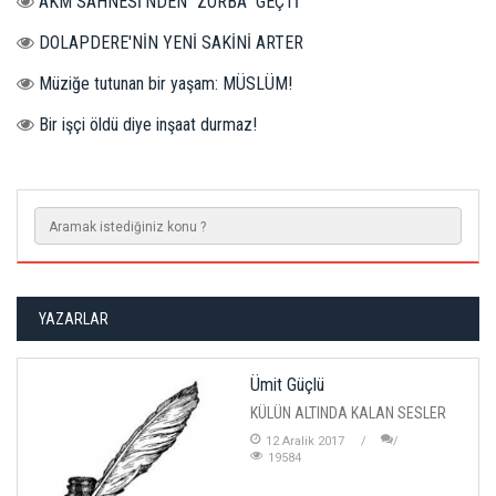
AKM SAHNESİ’NDEN “ZORBA” GEÇTİ
DOLAPDERE'NİN YENİ SAKİNİ ARTER
Müziğe tutunan bir yaşam: MÜSLÜM!
Bir işçi öldü diye inşaat durmaz!
YAZARLAR
Ümit Güçlü
KÜLÜN ALTINDA KALAN SESLER
12 Aralik 2017
19584