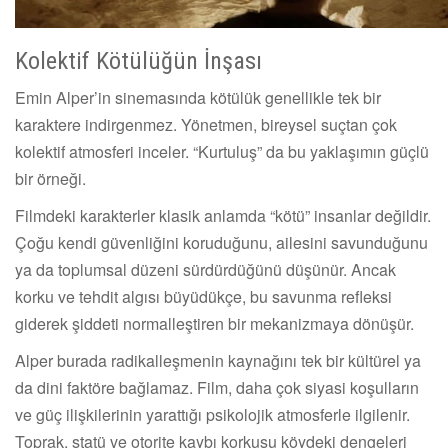
Kolektif Kötülüğün İnşası
Emin Alper’in sinemasında kötülük genellikle tek bir
karaktere indirgenmez. Yönetmen, bireysel suçtan çok
kolektif atmosferi inceler. “Kurtuluş” da bu yaklaşımın güçlü
bir örneği.
Filmdeki karakterler klasik anlamda “kötü” insanlar değildir.
Çoğu kendi güvenliğini koruduğunu, ailesini savunduğunu
ya da toplumsal düzeni sürdürdüğünü düşünür. Ancak
korku ve tehdit algısı büyüdükçe, bu savunma refleksi
giderek şiddeti normalleştiren bir mekanizmaya dönüşür.
Alper burada radikalleşmenin kaynağını tek bir kültürel ya
da dini faktöre bağlamaz. Film, daha çok siyasi koşulların
ve güç ilişkilerinin yarattığı psikolojik atmosferle ilgilenir.
Toprak, statü ve otorite kaybı korkusu köydeki dengeleri