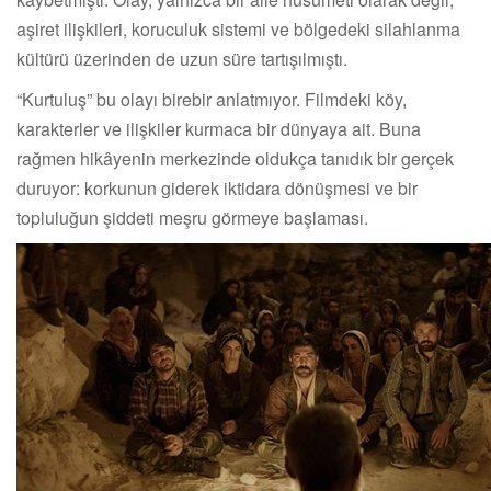
aşiret ilişkileri, koruculuk sistemi ve bölgedeki silahlanma
kültürü üzerinden de uzun süre tartışılmıştı.
“Kurtuluş” bu olayı birebir anlatmıyor. Filmdeki köy,
karakterler ve ilişkiler kurmaca bir dünyaya ait. Buna
rağmen hikâyenin merkezinde oldukça tanıdık bir gerçek
duruyor: korkunun giderek iktidara dönüşmesi ve bir
topluluğun şiddeti meşru görmeye başlaması.